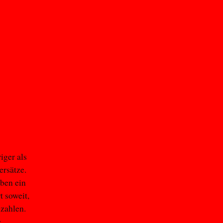
iger als
ersätze.
rben ein
t soweit,
 zahlen.
e