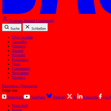
Magazin
Journal
Community
Suche
Schließen
Über Jacobin
Aktuelles
Magazin
Journal
Ressorts
Kolumnen
Shop
Community
Newsletter
Spenden
Einloggen
Abonnieren
Folge uns
Instagram
YouTube
Bluesky
X
LinkedIn
Face
Wirtschaft
Politik