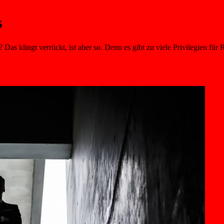
s
as klingt verrückt, ist aber so. Denn es gibt zu viele Privilegien für 