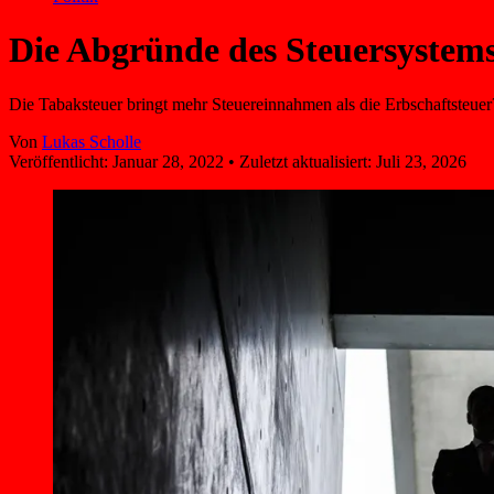
Die Abgründe des Steuersystem
Die Tabaksteuer bringt mehr Steuereinnahmen als die Erbschaftsteuer? D
Von
Lukas Scholle
Veröffentlicht:
Januar 28, 2022
•
Zuletzt aktualisiert:
Juli 23, 2026