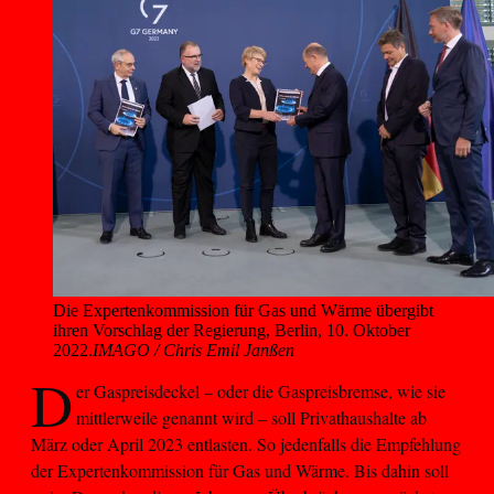
Die Expertenkommission für Gas und Wärme übergibt 
ihren Vorschlag der Regierung, Berlin, 10. Oktober 
2022.
IMAGO / Chris Emil Janßen
D
er Gaspreisdeckel – oder die Gaspreisbremse, wie sie
mittlerweile genannt wird – soll Privathaushalte ab
März oder April 2023 entlasten. So jedenfalls die Empfehlung
der Expertenkommission für Gas und Wärme. Bis dahin soll