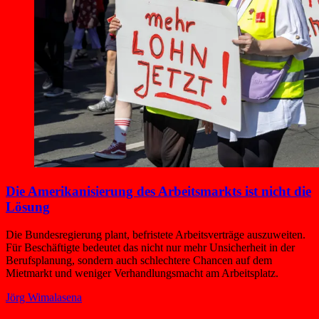
Die Amerikanisierung des Arbeitsmarkts ist nicht die
Lösung
Die Bundesregierung plant, befristete Arbeitsverträge auszuweiten.
Für Beschäftigte bedeutet das nicht nur mehr Unsicherheit in der
Berufsplanung, sondern auch schlechtere Chancen auf dem
Mietmarkt und weniger Verhandlungsmacht am Arbeitsplatz.
Jörg Wimalasena