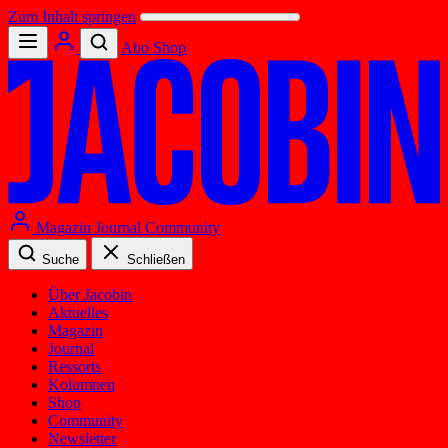
Zum Inhalt springen
Abo
Shop
Magazin
Journal
Community
Suche
Schließen
Über Jacobin
Aktuelles
Magazin
Journal
Ressorts
Kolumnen
Shop
Community
Newsletter