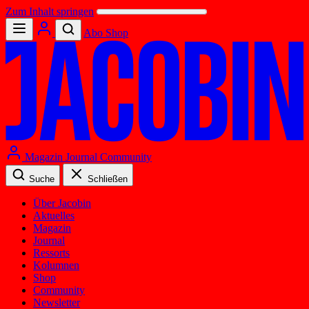
Zum Inhalt springen
Abo
Shop
Magazin
Journal
Community
Suche
Schließen
Über Jacobin
Aktuelles
Magazin
Journal
Ressorts
Kolumnen
Shop
Community
Newsletter