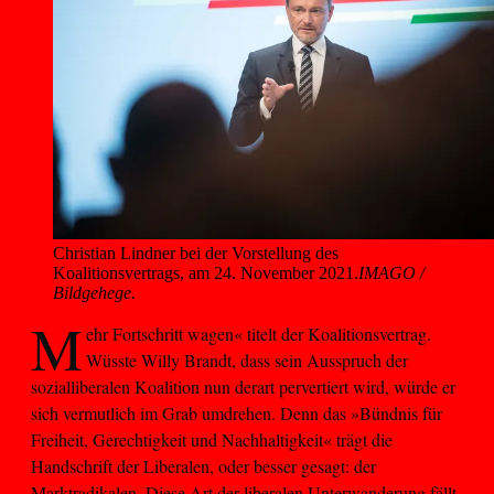
Christian Lindner bei der Vorstellung des 
Koalitionsvertrags, am 24. November 2021.
IMAGO /
Bildgehege.
M
ehr Fortschritt wagen« titelt der Koalitionsvertrag.
Wüsste Willy Brandt, dass sein Ausspruch der
sozialliberalen Koalition nun derart pervertiert wird, würde er
sich vermutlich im Grab umdrehen. Denn das »Bündnis für
Freiheit, Gerechtigkeit und Nachhaltigkeit« trägt die
Handschrift der Liberalen, oder besser gesagt: der
Marktradikalen. Diese Art der liberalen Unterwanderung fällt