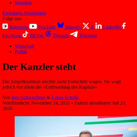
Spenden
Einloggen
Abonnieren
Folge uns
Instagram
YouTube
Bluesky
X
LinkedIn
Facebook
TikTok
Threads
Telegram
Wirtschaft
Politik
Der Kanzler steht
Die Ampelkoalition möchte mehr Fortschritt wagen. Sie wagt
jedoch vor allem die »Entfesselung des Kapitals«.
Von
Ines Schwerdtner
&
Lukas Scholle
Veröffentlicht:
November 24, 2021
•
Zuletzt aktualisiert:
Juli 23,
2026