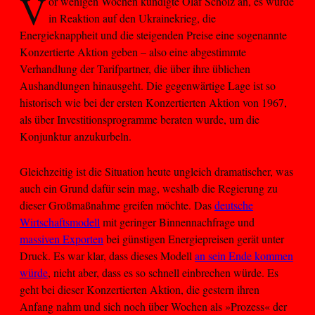
V
or wenigen Wochen kündigte Olaf Scholz an, es würde
in Reaktion auf den Ukrainekrieg, die
Energieknappheit und die steigenden Preise eine sogenannte
Konzertierte Aktion geben – also eine abgestimmte
Verhandlung der Tarifpartner, die über ihre üblichen
Aushandlungen hinausgeht. Die gegenwärtige Lage ist so
historisch wie bei der ersten Konzertierten Aktion von 1967,
als über Investitionsprogramme beraten wurde, um die
Konjunktur anzukurbeln.
Gleichzeitig ist die Situation heute ungleich dramatischer, was
auch ein Grund dafür sein mag, weshalb die Regierung zu
dieser Großmaßnahme greifen möchte. Das
deutsche
Wirtschaftsmodell
mit geringer Binnennachfrage und
massiven Exporten
bei günstigen Energiepreisen gerät unter
Druck. Es war klar, dass dieses Modell
an sein Ende kommen
würde
, nicht aber, dass es so schnell einbrechen würde. Es
geht bei dieser Konzertierten Aktion, die gestern ihren
Anfang nahm und sich noch über Wochen als »Prozess« der