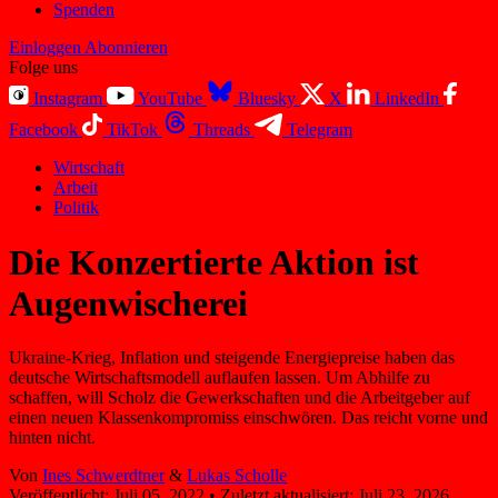
Spenden
Einloggen
Abonnieren
Folge uns
Instagram
YouTube
Bluesky
X
LinkedIn
Facebook
TikTok
Threads
Telegram
Wirtschaft
Arbeit
Politik
Die Konzertierte Aktion ist
Augenwischerei
Ukraine-Krieg, Inflation und steigende Energiepreise haben das
deutsche Wirtschaftsmodell auflaufen lassen. Um Abhilfe zu
schaffen, will Scholz die Gewerkschaften und die Arbeitgeber auf
einen neuen Klassenkompromiss einschwören. Das reicht vorne und
hinten nicht.
Von
Ines Schwerdtner
&
Lukas Scholle
Veröffentlicht:
Juli 05, 2022
•
Zuletzt aktualisiert:
Juli 23, 2026