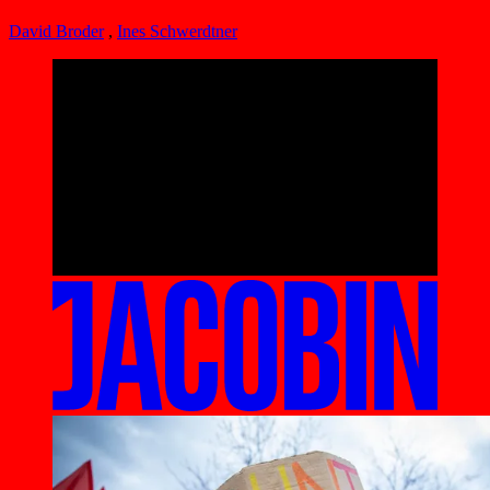
David Broder
,
Ines Schwerdtner