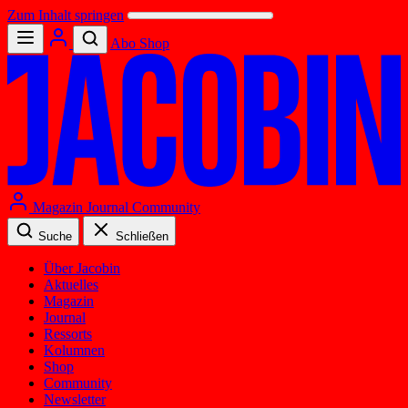
Zum Inhalt springen
Abo
Shop
Magazin
Journal
Community
Suche
Schließen
Über Jacobin
Aktuelles
Magazin
Journal
Ressorts
Kolumnen
Shop
Community
Newsletter