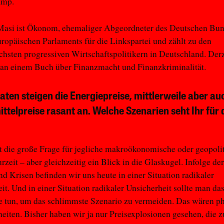
amp.
Masi ist Ökonom, ehemaliger Abgeordneter des Deutschen Bun
ropäischen Parlaments für die Linkspartei und zählt zu den
ichsten progressiven Wirtschaftspolitikern in Deutschland. Derz
r an einem Buch über Finanzmacht und Finanzkriminalität.
aten steigen die Energiepreise, mittlerweile aber au
ttelpreise rasant an. Welche Szenarien seht Ihr für 
t die große Frage für jegliche makroökonomische oder geopoli
rzeit – aber gleichzeitig ein Blick in die Glaskugel. Infolge de
d Krisen befinden wir uns heute in einer Situation radikaler
it. Und in einer Situation radikaler Unsicherheit sollte man da
e tun, um das schlimmste Szenario zu vermeiden. Das wären p
iten. Bisher haben wir ja nur Preisexplosionen gesehen, die z