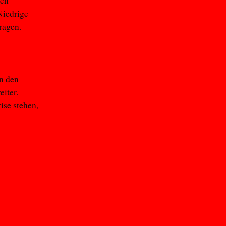
hen
Niedrige
ragen.
on den
iter.
ise stehen,