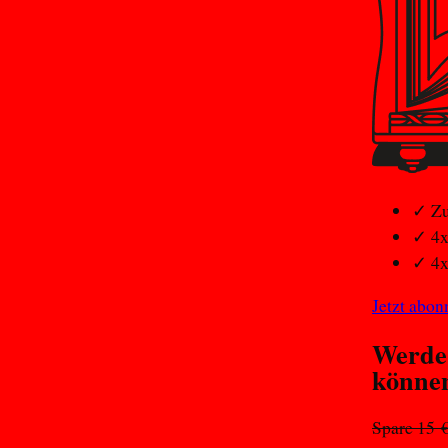
✓
Zu
✓
4x
✓
4x
Jetzt abon
Werde
könne
Spare 15 €