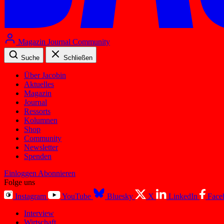
Magazin
Journal
Community
Suche
Schließen
Über Jacobin
Aktuelles
Magazin
Journal
Ressorts
Kolumnen
Shop
Community
Newsletter
Spenden
Einloggen
Abonnieren
Folge uns
Instagram
YouTube
Bluesky
X
LinkedIn
Face
Interview
Wirtschaft