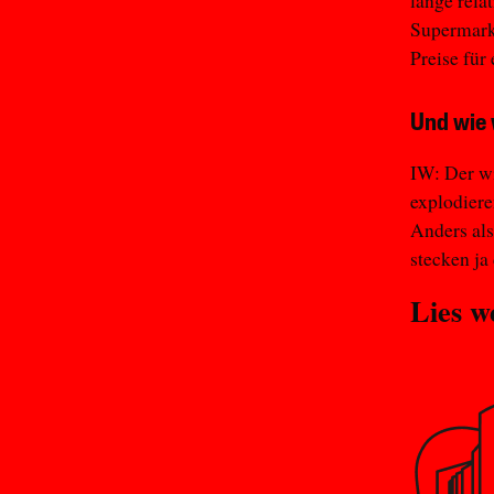
lange rela
Supermarkt
Preise für
Und wie 
IW: Der wi
explodiere
Anders als
stecken ja
Lies w