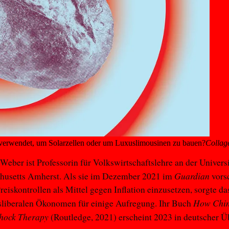
 verwendet, um Solarzellen oder um Luxuslimousinen zu bauen?
Collag
 Weber ist Professorin für Volkswirtschaftslehre an der Universi
Guardian
husetts Amherst. Als sie im Dezember 2021 im
vors
Preiskontrollen als Mittel gegen Inflation einzusetzen, sorgte da
How Chi
sliberalen Ökonomen für einige Aufregung. Ihr Buch
hock Therapy
(Routledge, 2021) erscheint 2023 in deutscher Ü