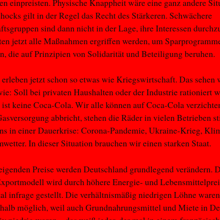
n einpreisten. Physische Knappheit wäre eine ganz andere Sit
hocks gilt in der Regel das Recht des Stärkeren. Schwächere
ftsgruppen sind dann nicht in der Lage, ihre Interessen durchz
lten jetzt alle Maßnahmen ergriffen werden, um Sparprogramm
, die auf Prinzipien von Solidarität und Beteiligung beruhen.
rleben jetzt schon so etwas wie Kriegswirtschaft. Das sehen 
ie: Soll bei privaten Haushalten oder der Industrie rationiert 
 ist keine Coca-Cola. Wir alle können auf Coca-Cola verzichte
asversorgung abbricht, stehen die Räder in vielen Betrieben sti
uns in einer Dauerkrise: Corona-Pandemie, Ukraine-Krieg, Kl
wetter. In dieser Situation brauchen wir einen starken Staat.
teigenden Preise werden Deutschland grundlegend verändern. 
xportmodell wird durch höhere Energie- und Lebensmittelprei
l infrage gestellt. Die verhältnismäßig niedrigen Löhne waren
shalb möglich, weil auch Grundnahrungsmittel und Miete in D