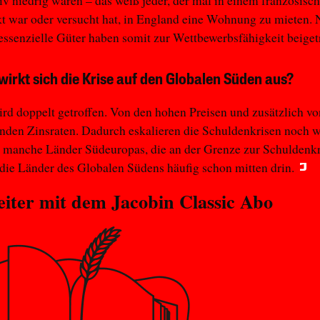
tiv niedrig waren – das weiß jeder, der mal in einem französisc
 war oder versucht hat, in England eine Wohnung zu mieten. 
 essenzielle Güter haben somit zur Wettbewerbsfähigkeit beiget
wirkt sich die Krise auf den Globalen Süden aus?
rd doppelt getroffen. Von den hohen Preisen und zusätzlich v
nden Zinsraten. Dadurch eskalieren die Schuldenkrisen noch we
 manche Länder Südeuropas, die an der Grenze zur Schuldenkr
 die Länder des Globalen Südens häufig schon mitten drin.
eiter mit dem
Jacobin Classic
Abo