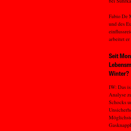
bei Suhrk
Fabio De 
und des Eu
einflussre
arbeitet e
Seit Mon
Lebensmi
Winter?
IW: Das is
Analyse zu
Schocks un
Unsicherhe
Möglichst
Gasknapphe