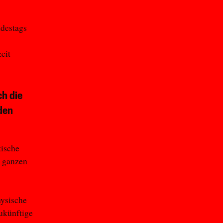
destags
eit
ch die
den
tische
r ganzen
s
hysische
ukünftige