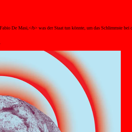
bio De Masi,</b> was der Staat tun könnte, um das Schlimmste bei de
6