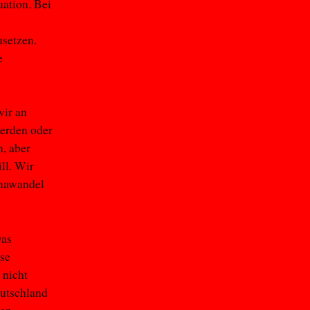
uation. Bei
usetzen.
e
wir an
werden oder
n, aber
ll. Wir
imawandel
Das
se
 nicht
eutschland