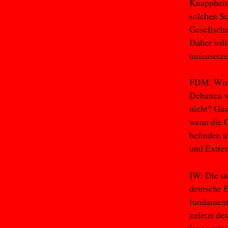
Knappheite
solchen Sc
Gesellscha
Daher sol
umzusetzen
FDM: Wir e
Debatten w
nicht? Gas
wenn die G
befinden 
und Extrem
IW: Die s
deutsche E
fundamenta
zuletzt de