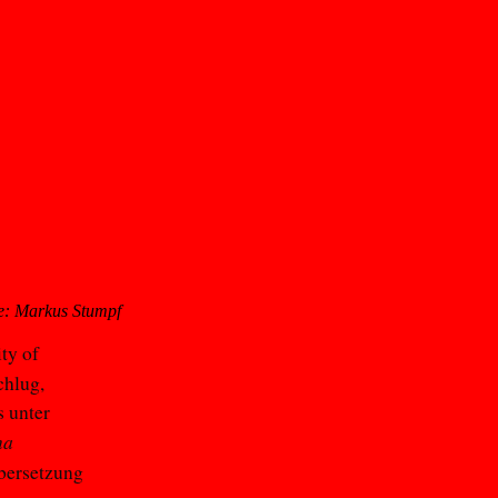
e: Markus Stumpf
ty of
chlug,
s unter
na
bersetzung