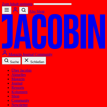
Zum Inhalt springen
Abo
Shop
Magazin
Journal
Community
Suche
Schließen
Über Jacobin
Aktuelles
Magazin
Journal
Ressorts
Kolumnen
Shop
Community
Newsletter