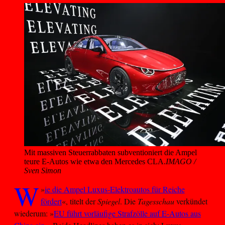
Mit massiven Steuerrabbaten subventioniert die Ampel 
teure E-Autos wie etwa den Mercedes CLA.
IMAGO /
Sven Simon
W
»
ie die Ampel Luxus-Elektroautos für Reiche
fördert
«, titelt der
Spiegel
. Die
Tagesschau
verkündet
wiederum: »
EU führt vorläufige Strafzölle auf E-Autos aus