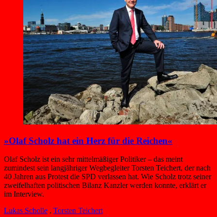
»Olaf Scholz hat ein Herz für die Reichen«
Olaf Scholz ist ein sehr mittelmäßiger Politiker – das meint
zumindest sein langjähriger Wegbegleiter Torsten Teichert, der nach
40 Jahren aus Protest die SPD verlassen hat. Wie Scholz trotz seiner
zweifelhaften politischen Bilanz Kanzler werden konnte, erklärt er
im Interview.
Lukas Scholle
,
Torsten Teichert