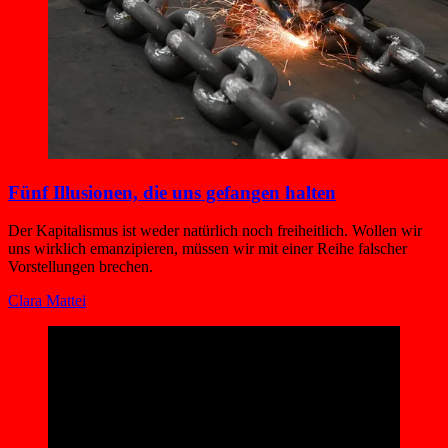
Fünf Illusionen, die uns gefangen halten
Der Kapitalismus ist weder natürlich noch freiheitlich. Wollen wir
uns wirklich emanzipieren, müssen wir mit einer Reihe falscher
Vorstellungen brechen.
Clara Mattei