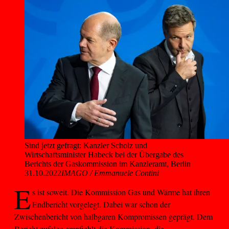
Sind jetzt gefragt: Kanzler Scholz und 
Wirtschaftsminister Habeck bei der Übergabe des 
Berichts der Gaskommission im Kanzleramt, Berlin 
31.10.2022
IMAGO / Emmanuele Contini
E
s ist soweit. Die Kommission Gas und Wärme hat ihren
Endbericht vorgelegt. Dabei war schon der
Zwischenbericht von halbgaren Kompromissen geprägt. Dem
Bericht zufolge empfiehlt die Kommission, die