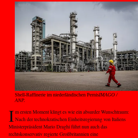
Shell-Raffinerie im niederländischen Pernis
IMAGO /
ANP.
I
m ersten Moment klingt es wie ein absurder Wunschtraum:
Nach der technokratischen Einheitsregierung von Italiens
Ministerpräsident Mario Draghi führt nun auch das
rechtskonservativ regierte Großbritannien eine