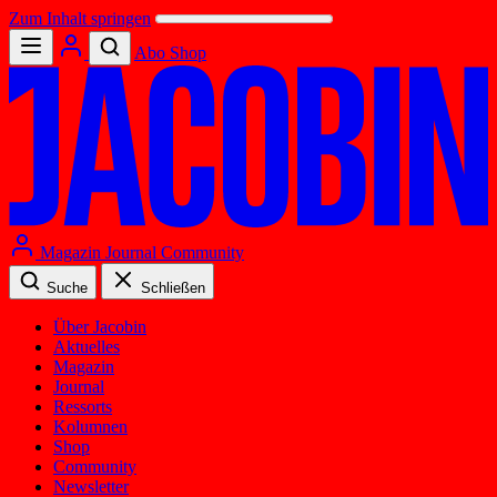
Zum Inhalt springen
Abo
Shop
Magazin
Journal
Community
Suche
Schließen
Über Jacobin
Aktuelles
Magazin
Journal
Ressorts
Kolumnen
Shop
Community
Newsletter