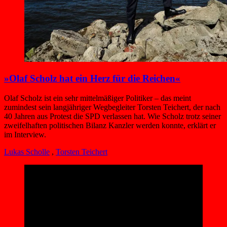
»Olaf Scholz hat ein Herz für die Reichen«
Olaf Scholz ist ein sehr mittelmäßiger Politiker – das meint
zumindest sein langjähriger Wegbegleiter Torsten Teichert, der nach
40 Jahren aus Protest die SPD verlassen hat. Wie Scholz trotz seiner
zweifelhaften politischen Bilanz Kanzler werden konnte, erklärt er
im Interview.
Lukas Scholle
,
Torsten Teichert