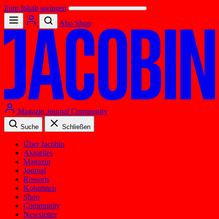
Zum Inhalt springen
Abo
Shop
Magazin
Journal
Community
Suche
Schließen
Über Jacobin
Aktuelles
Magazin
Journal
Ressorts
Kolumnen
Shop
Community
Newsletter