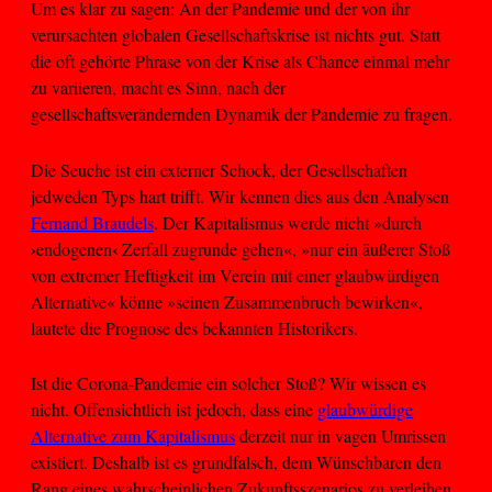
Um es klar zu sagen: An der Pandemie und der von ihr
verursachten globalen Gesellschaftskrise ist nichts gut. Statt
die oft gehörte Phrase von der Krise als Chance einmal mehr
zu variieren, macht es Sinn, nach der
gesellschaftsverändernden Dynamik der Pandemie zu fragen.
Die Seuche ist ein externer Schock, der Gesellschaften
jedweden Typs hart trifft. Wir kennen dies aus den Analysen
Fernand Braudels
. Der Kapitalismus werde nicht »durch
›
‹
endogenen
Zerfall zugrunde gehen«, »nur ein äußerer Stoß
von extremer Heftigkeit im Verein mit einer glaubwürdigen
Alternative« könne »seinen Zusammenbruch bewirken«,
lautete die Prognose des bekannten Historikers.
Ist die Corona-Pandemie ein solcher Stoß? Wir wissen es
nicht. Offensichtlich ist jedoch, dass eine
glaubwürdige
Alternative zum Kapitalismus
derzeit nur in vagen Umrissen
existiert. Deshalb ist es grundfalsch, dem Wünschbaren den
Rang eines wahrscheinlichen Zukunftsszenarios zu verleihen.