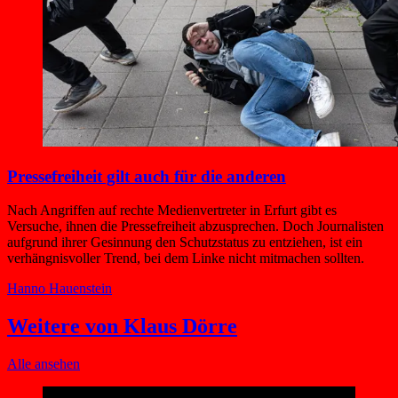
Pressefreiheit gilt auch für die anderen
Nach Angriffen auf rechte Medienvertreter in Erfurt gibt es
Versuche, ihnen die Pressefreiheit abzusprechen. Doch Journalisten
aufgrund ihrer Gesinnung den Schutzstatus zu entziehen, ist ein
verhängnisvoller Trend, bei dem Linke nicht mitmachen sollten.
Hanno Hauenstein
Weitere von Klaus Dörre
Alle ansehen