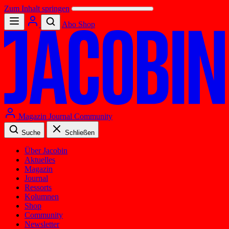
Zum Inhalt springen
Abo
Shop
Magazin
Journal
Community
Suche
Schließen
Über Jacobin
Aktuelles
Magazin
Journal
Ressorts
Kolumnen
Shop
Community
Newsletter