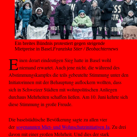
Ein breites Bündnis protestiert gegen steigende 
Mietpreise in Basel.
Franziska Stier / Beobachternews
E
inen derart eindeutigen Sieg hatte in Basel wohl
niemand erwartet. Auch jene nicht, die während des
Abstimmungskampfes die teils gebeutelte Stimmung unter den
Initiatorinnen mit der Behauptung auflockern wollten, dass
sich in Schweizer Städten mit wohnpolitischen Anliegen
durchaus Mehrheiten schaffen ließen. Am 10. Juni kehrte sich
diese Stimmung in große Freude.
Die baselstädtische Bevölkerung sagte zu allen vier
der
sogenannten Miet- und Wohnschutzinitiativen Ja
. Zu drei
davon mit einer großen Mehrheit. Und dies der stark