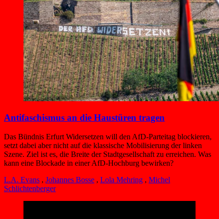
Antifaschismus an die Haustüren tragen
Das Bündnis Erfurt Widersetzen will den AfD-Parteitag blockieren,
setzt dabei aber nicht auf die klassische Mobilisierung der linken
Szene. Ziel ist es, die Breite der Stadtgesellschaft zu erreichen. Was
kann eine Blockade in einer AfD-Hochburg bewirken?
L.A. Evans
,
Johannes Bosse
,
Lola Mehring
,
Michel
Schlichtenberger