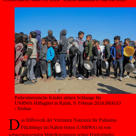
Paläestinensische Kinder stehen Schlange für 
UNRWA-Hilfsgüter in Rafah, 9. Februar 2024.
IMAGO
/ Xinhua
D
as Hilfswerk der Vereinten Nationen für Palästina-
Flüchtlinge im Nahen Osten (UNRWA) ist von
schwerwiegenden Mittelkürzungen seiner Förderländer