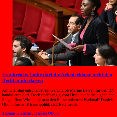
Frankreichs Linke darf die Arbeiterklasse nicht den
Rechten überlassen
Am Dienstag entscheidet ein Gericht, ob Marine Le Pen für den RN
kandidieren darf. Doch unabhängig vom Urteil bleibt die eigentliche
Frage offen: Wie stoppt man den Rassemblement National? Danièle
Obono fordert Klassenpolitik statt Rechtsruck.
Thomas Glasman
,
Danièle Obono