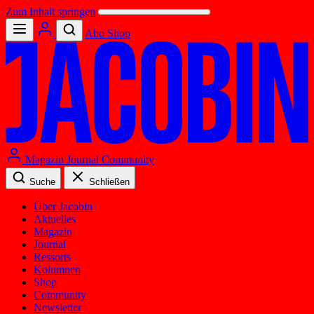
Zum Inhalt springen
Abo
Shop
Magazin
Journal
Community
Suche
Schließen
Über Jacobin
Aktuelles
Magazin
Journal
Ressorts
Kolumnen
Shop
Community
Newsletter