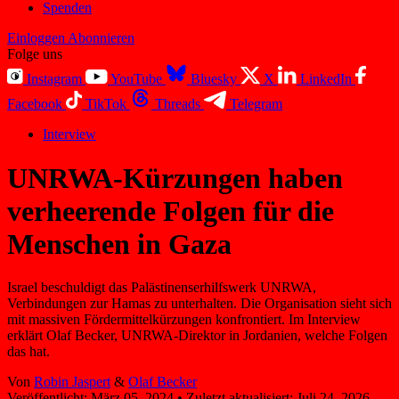
Spenden
Einloggen
Abonnieren
Folge uns
Instagram
YouTube
Bluesky
X
LinkedIn
Facebook
TikTok
Threads
Telegram
Interview
UNRWA-Kürzungen haben
verheerende Folgen für die
Menschen in Gaza
Israel beschuldigt das Palästinenserhilfswerk UNRWA,
Verbindungen zur Hamas zu unterhalten. Die Organisation sieht sich
mit massiven Fördermittelkürzungen konfrontiert. Im Interview
erklärt Olaf Becker, UNRWA-Direktor in Jordanien, welche Folgen
das hat.
Von
Robin Jaspert
&
Olaf Becker
Veröffentlicht:
März 05, 2024
•
Zuletzt aktualisiert:
Juli 24, 2026