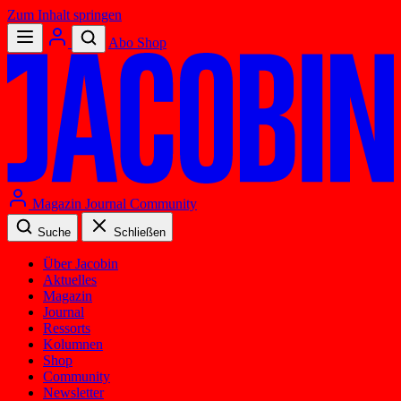
Zum Inhalt springen
Abo
Shop
Magazin
Journal
Community
Suche
Schließen
Über Jacobin
Aktuelles
Magazin
Journal
Ressorts
Kolumnen
Shop
Community
Newsletter