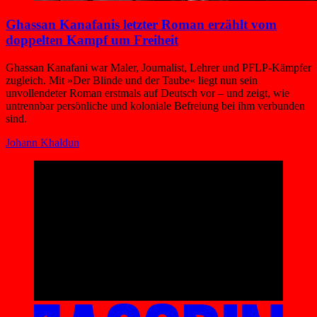
Ghassan Kanafanis letzter Roman erzählt vom
doppelten Kampf um Freiheit
Ghassan Kanafani war Maler, Journalist, Lehrer und PFLP-Kämpfer
zugleich. Mit »Der Blinde und der Taube« liegt nun sein
unvollendeter Roman erstmals auf Deutsch vor – und zeigt, wie
untrennbar persönliche und koloniale Befreiung bei ihm verbunden
sind.
Johann Khaldun