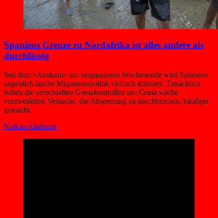
Spaniens Grenze zu Nordafrika ist alles andere als
durchlässig
Seit dem »Ansturm« am vergangenen Wochenende wird Spaniens
angeblich lasche Migrationspolitik vielfach kritisiert. Tatsächlich
haben die verschärften Grenzkontrollen um Ceuta solche
verzweifelten Versuche, die Absperrung zu durchbrechen, häufiger
gemacht.
Nathan Akehurst