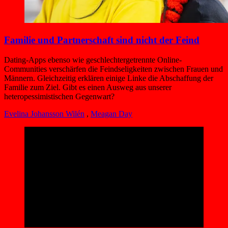
Familie und Partnerschaft sind nicht der Feind
Dating-Apps ebenso wie geschlechtergetrennte Online-
Communities verschärfen die Feindseligkeiten zwischen Frauen und
Männern. Gleichzeitig erklären einige Linke die Abschaffung der
Familie zum Ziel. Gibt es einen Ausweg aus unserer
heteropessimistischen Gegenwart?
Evelina Johansson Wilén
,
Meagan Day