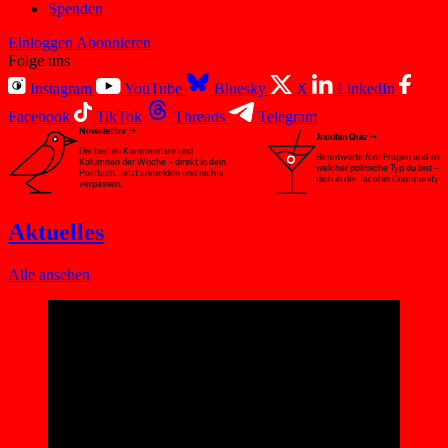
Spenden
Einloggen
Abonnieren
Folge uns
Instagram
YouTube
Bluesky
X
LinkedIn
Facebook
TikTok
Threads
Telegram
Newsletter
Jacobin Quiz
Die besten Kommentare und 
Beantworte fünf Fragen und wir sa
Kolumnen der Woche – direkt in dein 
welcher politische Typ du bist – u
Postfach. Jetzt anmelden und nichts 
dich in der Jacobin Community e
verpassen.
Aktuelles
Alle ansehen