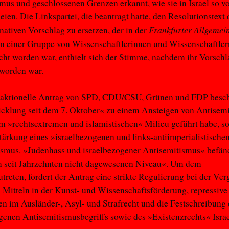
mus und geschlossenen Grenzen erkannt, wie sie in Israel so vo
seien. Die Linkspartei, die beantragt hatte, den Resolutionstext
Frankfurter Allgemei
rnativen Vorschlag zu ersetzen, der in der
n einer Gruppe von Wissenschaftlerinnen und Wissenschaftler
icht worden war, enthielt sich der Stimme, nachdem ihr Vorschl
 worden war.
fraktionelle Antrag von SPD, CDU/CSU, Grünen und FDP beschr
icklung seit dem 7. Oktober« zu einem Ansteigen von Antisem
im »rechtsextremen und islamistischen« Milieu geführt habe, s
tärkung eines »israelbezogenen und links-antiimperialistische
ismus. »Judenhass und israelbezogener Antisemitismus« befän
m seit Jahrzehnten nicht dagewesenen Niveau«. Um dem
treten, fordert der Antrag eine strikte Regulierung bei der Ve
n Mitteln in der Kunst- und Wissenschaftsförderung, repressive
im Ausländer-, Asyl- und Strafrecht und die Festschreibung 
genen Antisemitismusbegriffs sowie des »Existenzrechts« Isra