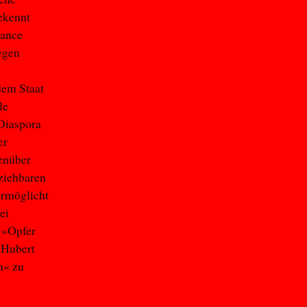
ekennt
rance
gegen
dem Staat
le
 Diaspora
er
genüber
ziehbaren
ermöglicht
ei
 »Opfer
 Hubert
h« zu