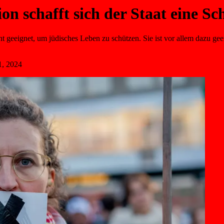
n schafft sich der Staat eine Sc
 geeignet, um jüdisches Leben zu schützen. Sie ist vor allem dazu geei
, 2024