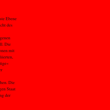
rste Ebene
icht des
igenen
ll. Die
onen mit
iierten,
tige«
er
chen. Die
gen Staat
ng der