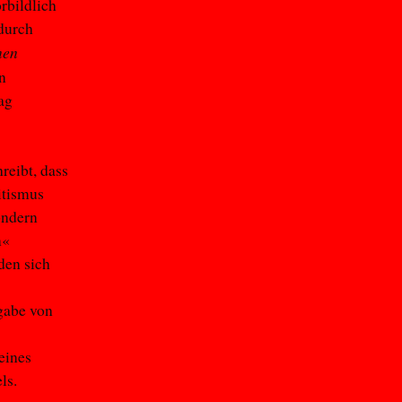
rbildlich
 durch
nen
n
ag
eibt, dass
itismus
ondern
n«
den sich
rgabe von
eines
els.