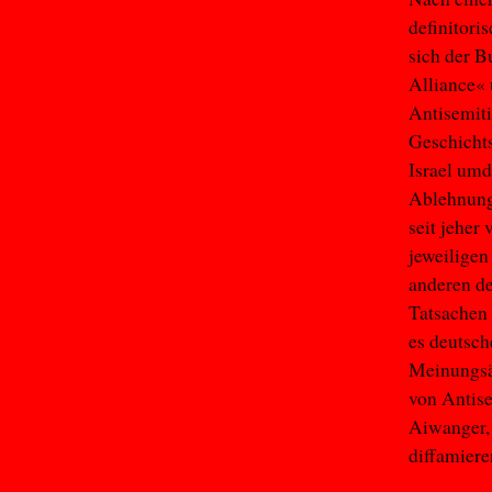
definitori
sich der B
Alliance« 
Antisemiti
Geschichts
Israel umd
Ablehnung 
seit jeher 
jeweiligen
anderen de
Tatsachen 
es deutsch
Meinungsäu
von Antise
Aiwanger, 
diffamier