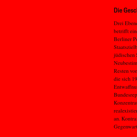
Die Gesc
Drei Ebene
betrifft e
Berliner P
Staatsziel
jüdischen 
Neubestim
Resten von
die sich 
Entwaffnun
Bundesrepu
Konzentrat
realexisti
an. Kontra
Gegenwar