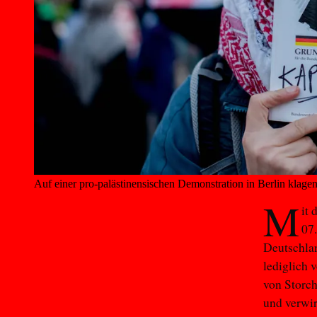
Auf einer pro-palästinensischen Demonstration in Berlin klagen
M
it
07
Deutschla
lediglich 
von Storch
und verwir