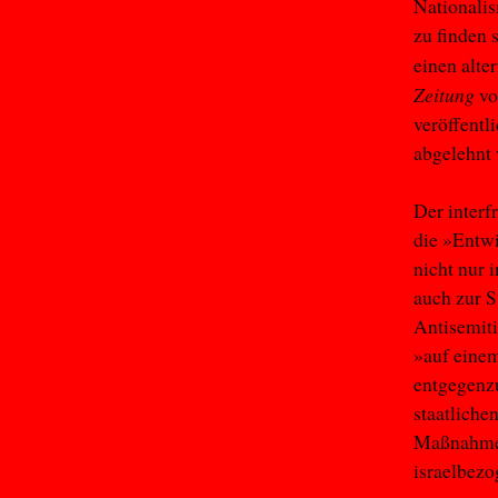
Nationalis
zu finden 
einen alte
Zeitung
vo
veröffentl
abgelehnt
Der inter
die »Entw
nicht nur 
auch zur S
Antisemit
»auf eine
entgegenzu
staatliche
Maßnahmen 
israelbezo