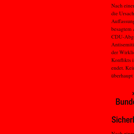
Nach eine
die Ursach
Auffassung
besagtem A
CDU-Abgeo
Antisemiti
der Wirkli
Konflikts 
endet. Kei
überhaup
Bunde
Sicher
Nach einer