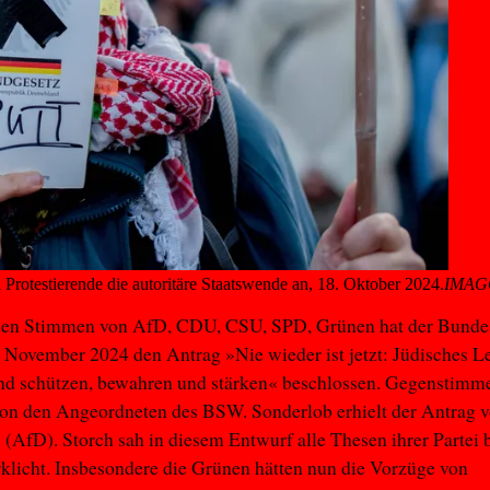
 Protestierende die autoritäre Staatswende an, 18. Oktober 2024.
IMAGO
 den Stimmen von AfD, CDU, CSU, SPD, Grünen hat der Bunde
. November 2024 den Antrag »Nie wieder ist jetzt: Jüdisches L
nd schützen, bewahren und stärken« beschlossen. Gegenstimm
von den Angeordneten des BSW. Sonderlob erhielt der Antrag v
 (AfD). Storch sah in diesem Entwurf alle Thesen ihrer Partei b
klicht. Insbesondere die Grünen hätten nun die Vorzüge von