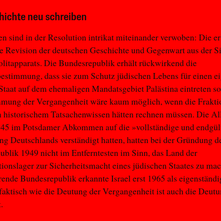
hichte neu schreiben
n sind in der Resolution intrikat miteinander verwoben: Die e
ine Revision der deutschen Geschichte und Gegenwart aus der S
olitapparats. Die Bundesrepublik erhält rückwirkend die
bestimmung, dass sie zum Schutz jüdischen Lebens für einen e
Staat auf dem ehemaligen Mandatsgebiet Palästina eintreten so
mung der Vergangenheit wäre kaum möglich, wenn die Frakti
 historischem Tatsachenwissen hätten rechnen müssen. Die All
1945 im Potsdamer Abkommen auf die »vollständige und endgül
g Deutschlands verständigt hatten, hatten bei der Gründung d
blik 1949 nicht im Entferntesten im Sinn, das Land der
ionslager zur Sicherheitsmacht eines jüdischen Staates zu ma
erende Bundesrepublik erkannte Israel erst 1965 als eigenständi
faktisch wie die Deutung der Vergangenheit ist auch die Deutu
t.