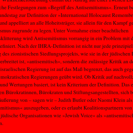
sche Festlegungen zum »Begriff des Antisemitismus«. Erneut b
undestag zur Definition der »International Holocaust Rememb
und appelliert an alle Hoheitsträger, sie allein für den Kampf 
smus zugrunde zu legen. Unter Vornahme einer beachtlichen
klitterung wird Antisemitismus vorrangig in ein Problem mit 
efiniert. Nach der IHRA-Definition ist nicht nur jede prinzipiel
des zionistischen Siedlungsprojekts, wie sie in der jüdischen
verbreitet ist, »antisemitisch«, sondern die zulässige Kritik an d
 israelischen Regierung ist auf das Maß begrenzt, das auch ge
mokratischen Regierungen geübt wird. Ob Kritik auf nachvoll
und Wertungen basiert, ist kein Kriterium der Definition. Das 
en Bürokratinnen, Bürokraten und Stiftungsangestellten, sich b
ßerung von – sagen wir – Judith Butler oder Naomi Klein als
mitismus« auszugeben, oder es erlaubt Koalitionspartnern von
jüdische Organisationen wie »Jewish Voice« als »antisemitisc
en.