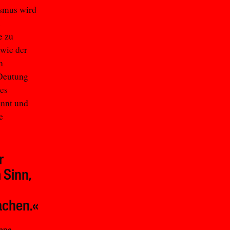
ismus wird
n
e zu
 wie der
n
 Deutung
des
innt und
e
r
 Sinn,
achen.«
bene