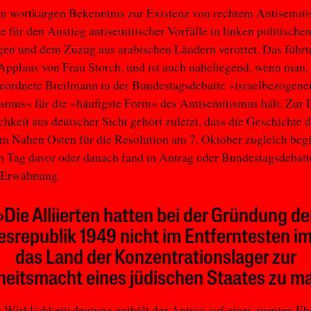
m wortkargen Bekenntnis zur Existenz von rechtem Antisemit
e für den Anstieg antisemitischer Vorfälle in linken politische
en und dem Zuzug aus arabischen Ländern verortet. Das führt
pplaus von Frau Storch, und ist auch naheliegend, wenn man,
rdnete Breilmann in der Bundestagsdebatte »israelbezogene
smus« für die »häufigste Form« des Antisemitismus hält. Zur
chkeit aus deutscher Sicht gehört zuletzt, dass die Geschichte 
im Nahen Osten für die Resolution am 7. Oktober zugleich beg
n Tag davor oder danach fand in Antrag oder Bundestagsdebatt
t Erwähnung.
»Die Alliierten hatten bei der Gründung de
srepublik 1949 nicht im Entferntesten im
das Land der Konzentrationslager zur
heitsmacht eines jüdischen Staates zu m
 Wirklichkeitsdeutung enthält der Antrag auf einer zweiten E