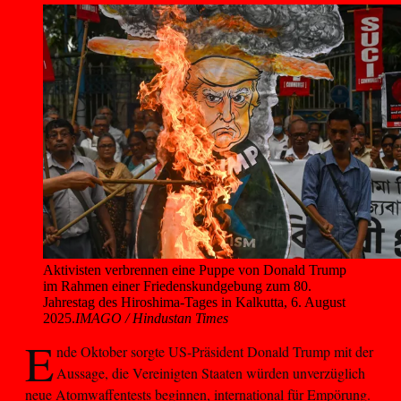
Aktivisten verbrennen eine Puppe von Donald Trump 
im Rahmen einer Friedenskundgebung zum 80. 
Jahrestag des Hiroshima-Tages in Kalkutta, 6. August 
2025.
IMAGO / Hindustan Times
E
nde Oktober sorgte US-Präsident Donald Trump mit der
Aussage, die Vereinigten Staaten würden unverzüglich
neue Atomwaffentests beginnen, international für Empörung.