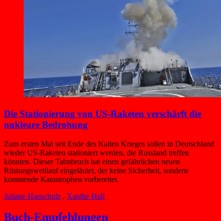
Die Stationierung von US-Raketen verschärft die
nukleare Bedrohung
Zum ersten Mal seit Ende des Kalten Krieges sollen in Deutschland
wieder US-Raketen stationiert werden, die Russland treffen
könnten. Dieser Tabubruch hat einen gefährlichen neuen
Rüstungswettlauf eingeläutet, der keine Sicherheit, sondern
kommende Katastrophen vorbereitet.
Juliane Hauschulz
,
Xanthe Hall
Buch-Empfehlungen