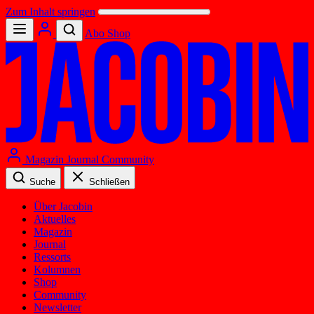
Zum Inhalt springen
Abo
Shop
Magazin
Journal
Community
Suche
Schließen
Über Jacobin
Aktuelles
Magazin
Journal
Ressorts
Kolumnen
Shop
Community
Newsletter