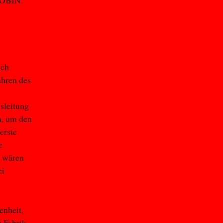
ACOBIN.
rch
ahren des
sleitung
en, um den
erste
e
n wären
ei
enheit,
e Fabrik