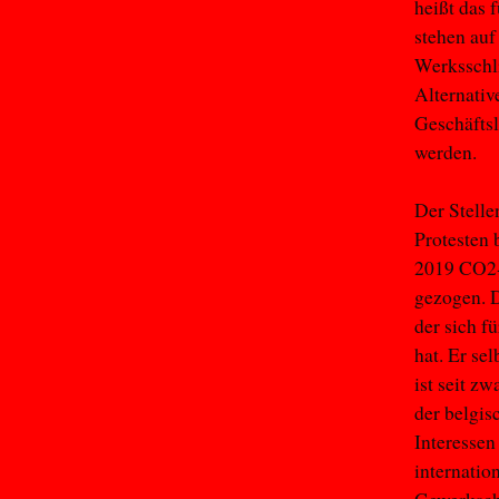
heißt das 
stehen auf
Werksschl
Alternativ
Geschäftsl
werden.
Der Stelle
Protesten 
2019 CO2-n
gezogen. D
der sich f
hat. Er se
ist seit z
der belgis
Interessen
internatio