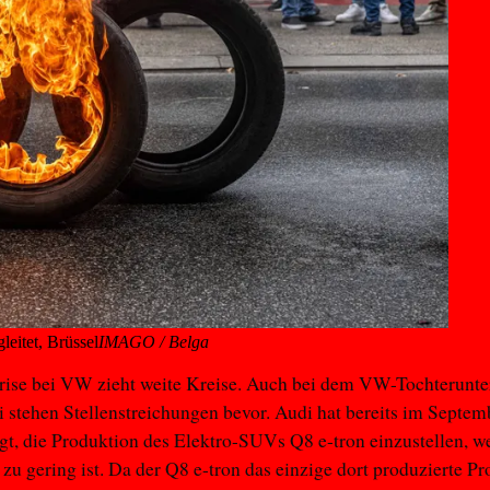
eitet, Brüssel
IMAGO / Belga
rise bei VW zieht weite Kreise. Auch bei dem VW-Tochterun
 stehen Stellenstreichungen bevor. Audi hat bereits im Septem
t, die Produktion des Elektro-SUVs Q8 e-tron einzustellen, we
zu gering ist. Da der Q8 e-tron das einzige dort produzierte Pro