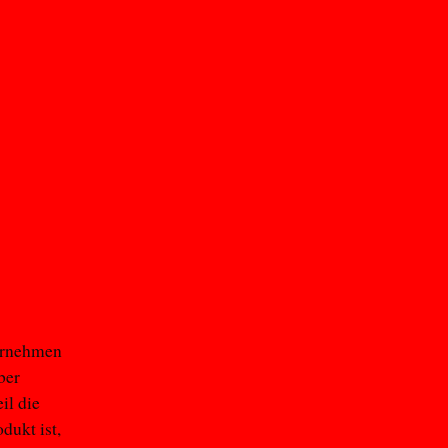
ternehmen
ber
il die
dukt ist,