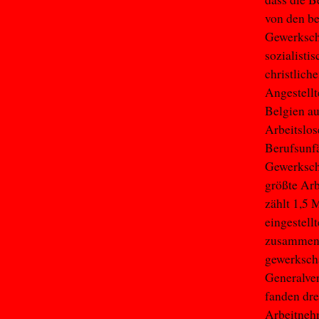
von den be
Gewerkscha
sozialisti
christlich
Angestell
Belgien au
Arbeitslos
Berufsunfä
Gewerkscha
größte Ar
zählt 1,5 
eingestel
zusammenge
gewerkscha
Generalver
fanden dre
Arbeitneh