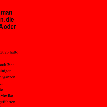
e man
n, die
A oder
 2023 hatte
noch 200
einigen
 ergänzen,
el
ie
n Mexiko
geführten