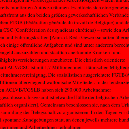
reits montierten Autos zu räumen. Es bildete sich eine gemei
ftsfront aus den beiden größten gewerkschaftlichen Verbände
schen FTGB (Fédération générale du travail de Belgique) und d
en CSC (Confédération des syndicats chrétiens) – sowie den Arb
ten und Führungskräften [Anm. d. Red.: Gewerkschaften übern
ch einige öffentliche Aufgaben und sind unter anderem berecht
engeld auszuzahlen und staatlich anerkannte Kranken- und
higkeitsversicherungen anzubieten. Die christlich orientierte
ft ACV/CSC ist mit 1,7 Millionen meist flämischen Mitgliede
beitnehmervereinigung. Die sozialistisch ausgerichtete FGT
Millionen überwiegend wallonische Mitglieder. In der tendenziel
lten ACLVB/CGSLB haben sich 290.000 Arbeitnehmer
schlossen. Insgesamt ist etwa die Hälfte der belgischen Arb
ftlich organisiert]. Gemeinsam beschlossen sie, nach dem Ur
sammlung der Belegschaft zu organisieren. In den Tagen vor d
i spontane Kundgebungen statt, an denen jeweils mehrere hund
merinnen und Arbeitnehmer teilnahmen.