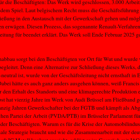
für die Beschäftigten: Das Werk wird geschlossen, 3.000 Arbeit
 dem Spiel. Laut belgischem Recht muss die Geschäftsführung 
ießung in den Austausch mit der Gewerkschaft gehen und mög
en erwägen. Diesen Prozess, das sogenannte Renault-Verfahren,
eitung für beendet erklärt. Das Werk soll Ende Februar 2025 g
nabbau sorgt bei den Beschäftigten vor Ort für Wut und wurde
begleitet. Denn eine Alternative zur Schließung dieses Werks, d
eutral ist, wurde von der Geschäftsleitung nicht ernsthaft in
abei hätte es auch ganz anders ausgehen können, weiß Francis
ür den Erhalt des Standorts und eine klimagerechte Produktion 
lbst hat vierzig Jahre im Werk von Audi Brüssel am Fließband g
wanzig Jahren Gewerkschafter bei der FGTB und kämpft als Ab
chen Partei der Arbeit (PVDA/PTB) im Brüsseler Parlament für
 der Beschäftigten. Warum es für die Krise der Automobilindust
nale Strategie braucht und wie die Zusammenarbeit mit der deu