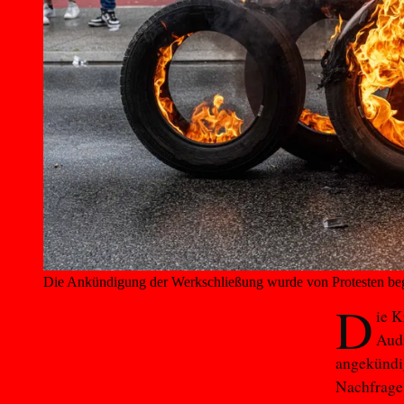
Die Ankündigung der Werkschließung wurde von Protesten begl
D
ie K
Audi
angekündig
Nachfrage 