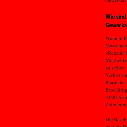
Gewerkscha
Wie sind
Gewerks
Wenn in Be
Massenentl
»Renault-G
Möglichkei
zu stellen
Verlust vo
Phase des 
Beschäftig
4.000 Arbe
Zulieferer
Die Besch
dass die B