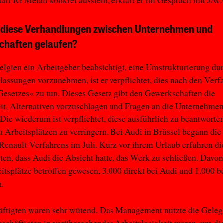
ft IG Metall konkret aussieht, erklärt er im Gespräch mit J
 diese Verhandlungen zwischen Unternehmen und
chaften gelaufen?
lgien ein Arbeitgeber beabsichtigt, eine Umstrukturierung du
assungen vorzunehmen, ist er verpflichtet, dies nach den Verf
esetzes« zu tun. Dieses Gesetz gibt den Gewerkschaften die
t, Alternativen vorzuschlagen und Fragen an die Unternehmen
. Die wiederum ist verpflichtet, diese ausführlich zu beantwort
n Arbeitsplätzen zu verringern. Bei Audi in Brüssel begann die 
Renault-Verfahrens im Juli. Kurz vor ihrem Urlaub erfuhren di
ten, dass Audi die Absicht hatte, das Werk zu schließen. Davo
itsplätze betroffen gewesen, 3.000 direkt bei Audi und 1.000 b
n.
äftigten waren sehr wütend. Das Management nutzte die Geleg
eschäftigten in vorübergehender Arbeitslosigkeit waren, um di