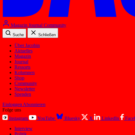
Magazin
Journal
Community
Suche
Schließen
Über Jacobin
Aktuelles
Magazin
Journal
Ressorts
Kolumnen
Shop
Community
Newsletter
Spenden
Einloggen
Abonnieren
Folge uns
Instagram
YouTube
Bluesky
X
LinkedIn
Face
Interview
Politik