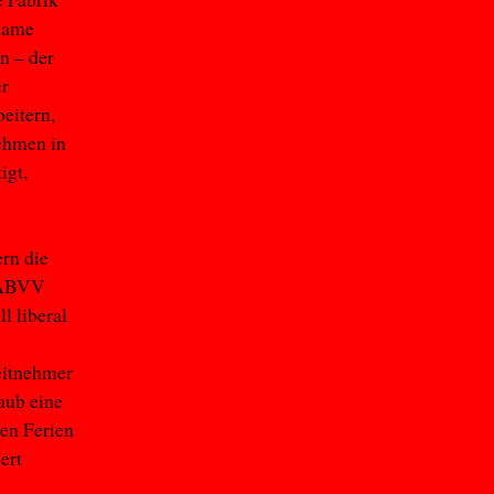
nsame
n – der
er
eitern,
ehmen in
igt,
rn die
B/ABVV
l liberal
eitnehmer
laub eine
en Ferien
ert