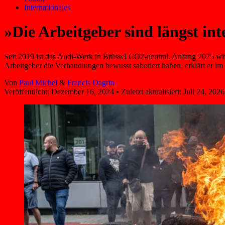
Internationales
»Die Arbeitgeber sind längst int
Seit 2019 ist das Audi-Werk in Brüssel CO2-neutral. Anfang 2025 wird 
Arbeitgeber die Verhandlungen bewusst sabotiert haben, erklärt er im 
Von
Paul Michel
&
Francis Dagrin
Veröffentlicht:
Dezember 16, 2024
•
Zuletzt aktualisiert:
Juli 24, 2026