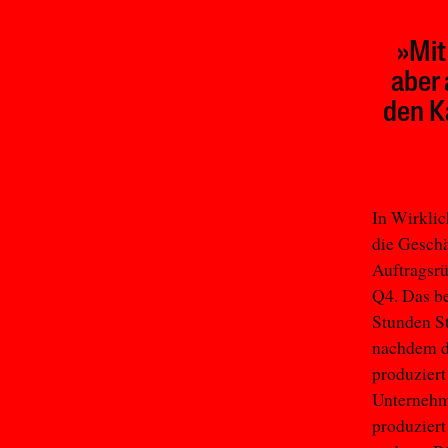
»Mit
aber 
den K
In Wirklic
die Geschä
Auftragsrü
Q4. Das be
Stunden St
nachdem di
produzier
Unternehme
produziert