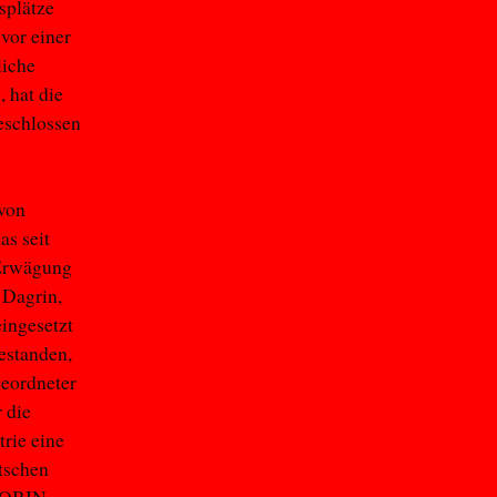
splätze
vor einer
liche
 hat die
eschlossen
 von
as seit
 Erwägung
 Dagrin,
eingesetzt
estanden,
geordneter
 die
rie eine
tschen