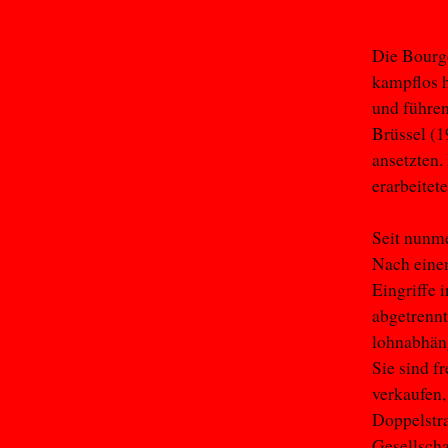
Die Bourge
kampflos h
und führen
Brüssel (
ansetzten.
erarbeitet
Seit nunme
Nach einem
Eingriffe 
abgetrennt
lohnabhäng
Sie sind f
verkaufen,
Doppelstra
Gesellsch