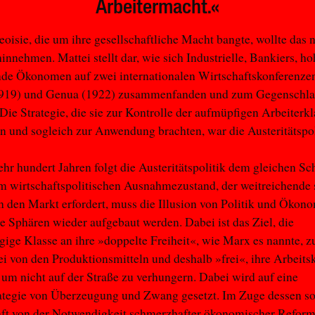
Arbeitermacht.«
oisie, die um ihre gesellschaftliche Macht bangte, wollte das n
innehmen. Mattei stellt dar, wie sich Industrielle, Bankiers, 
de Ökonomen auf zwei internationalen Wirtschaftskonferenzen
1919) und Genua (1922) zusammenfanden und zum Gegenschl
 Die Strategie, die sie zur Kontrolle der aufmüpfigen Arbeiterkl
en und sogleich zur Anwendung brachten, war die Austeritätspol
hr hundert Jahren folgt die Austeritätspolitik dem gleichen S
 wirtschaftspolitischen Ausnahmezustand, der weitreichende s
in den Markt erfordert, muss die Illusion von Politik und Ökono
e Sphären wieder aufgebaut werden. Dabei ist das Ziel, die
ige Klasse an ihre »doppelte Freiheit«, wie Marx es nannte, z
rei von den Produktionsmitteln und deshalb »frei«, ihre Arbeitsk
 um nicht auf der Straße zu verhungern. Dabei wird auf eine
tegie von Überzeugung und Zwang gesetzt. Im Zuge dessen sol
aft von der Notwendigkeit schmerzhafter ökonomischer Refor