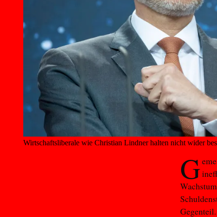
Wirtschaftsliberale wie Christian Lindner halten nicht wider b
G
emes
inef
Wachstumsi
Schuldenst
Gegenteil.