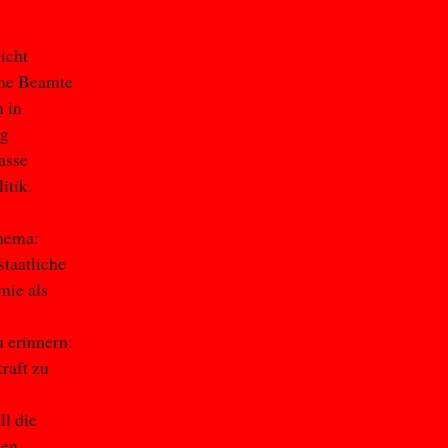
icht
hohe Beamte
 in
ag
asse
itik.
chema:
taatliche
mie als
u erinnern:
raft zu
l die
men