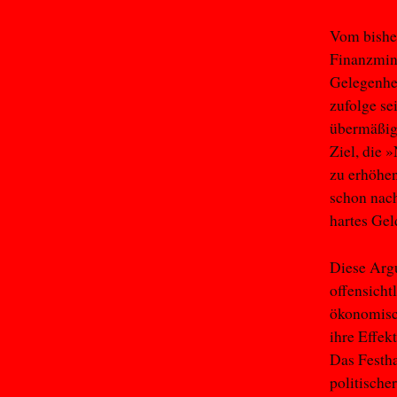
Vom bisher
Finanzmini
Gelegenhei
zufolge sei
übermäßige
Ziel, die 
zu erhöhe
schon nach
hartes Gel
Diese Argu
offensicht
ökonomisch
ihre Effek
Das Festha
politische