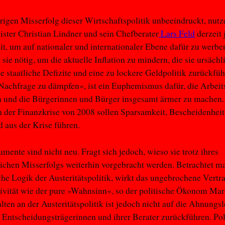
igen Misserfolg dieser Wirtschaftspolitik unbeeindruckt, nutz
ster Christian Lindner und sein Chefberater
Lars Feld
derzeit 
t, um auf nationaler und internationaler Ebene dafür zu werbe
 sie nötig, um die aktuelle Inflation zu mindern, die sie ursächl
 staatliche Defizite und eine zu lockere Geldpolitik zurückfü
»Nachfrage zu dämpfen«, ist ein Euphemismus dafür, die Arbeit
n und die Bürgerinnen und Bürger insgesamt ärmer zu machen
 der Finanzkrise von 2008 sollen Sparsamkeit, Bescheidenhei
d aus der Krise führen.
mente sind nicht neu. Fragt sich jedoch, wieso sie trotz ihres
lichen Misserfolgs weiterhin vorgebracht werden. Betrachtet m
e Logik der Austeritätspolitik, wirkt das ungebrochene Vertr
tivität wie der pure »Wahnsinn«, so der politische Ökonom Mar
lten an der Austeritätspolitik ist jedoch nicht auf die Ahnungsl
r Entscheidungsträgerinnen und ihrer Berater zurückführen. Pol