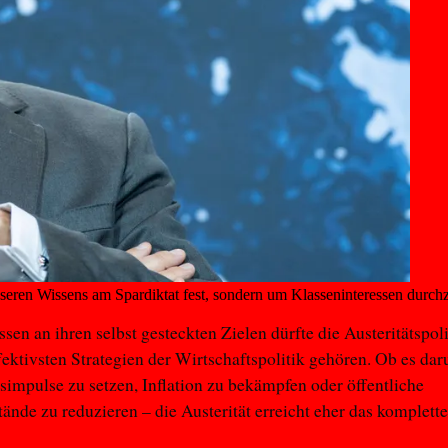
esseren Wissens am Spardiktat fest, sondern um Klasseninteressen durch
sen an ihren selbst gesteckten Zielen dürfte die Austeritätspol
fektivsten Strategien der Wirtschaftspolitik gehören. Ob es dar
mpulse zu setzen, Inflation zu bekämpfen oder öffentliche
ände zu reduzieren – die Austerität erreicht eher das komplette