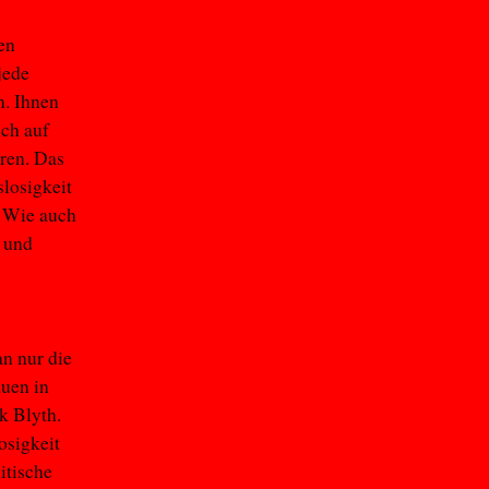
en
jede
n. Ihnen
ich auf
hren. Das
slosigkeit
. Wie auch
t und
an nur die
auen in
k Blyth.
osigkeit
itische