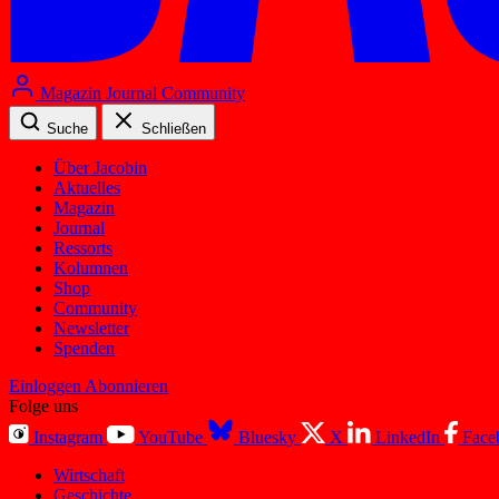
Magazin
Journal
Community
Suche
Schließen
Über Jacobin
Aktuelles
Magazin
Journal
Ressorts
Kolumnen
Shop
Community
Newsletter
Spenden
Einloggen
Abonnieren
Folge uns
Instagram
YouTube
Bluesky
X
LinkedIn
Face
Wirtschaft
Geschichte