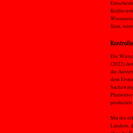
Entscheidu
Kräfteverh
Wissenssta
Sinn, wenn
Kontroll
Die Wirtsc
(2022) den
die Auster
dem Ersten
Sachzwänge
Planwirtsc
produziert
Mit der er
Ländern, d