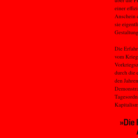
über die P
einer effi
Anschein d
sie eigent
Gestaltun
Die Erfahr
vom Krieg 
Vorkriegs
durch die 
den Jahren
Demonstrat
Tagesordnu
Kapitalism
»Die