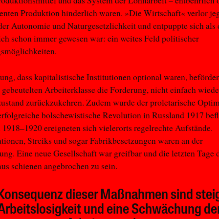
roduktionsmittel und das System der Lohnarbeit – entbehrlich 
zienten Produktion hinderlich waren. »Die Wirtschaft« verlor je
er Autonomie und Naturgesetzlichkeit und entpuppte sich als 
lich schon immer gewesen war: ein weites Feld politischer
gsmöglichkeiten.
ung, dass kapitalistische Institutionen optional waren, beförder
gebeutelten Arbeiterklasse die Forderung, nicht einfach wied
zustand zurückzukehren. Zudem wurde der proletarische Opti
erfolgreiche bolschewistische Revolution in Russland 1917 befl
 1918–1920 ereigneten sich vielerorts regelrechte Aufstände.
ionen, Streiks und sogar Fabrikbesetzungen waren an der
ng. Eine neue Gesellschaft war greifbar und die letzten Tage 
us schienen angebrochen zu sein.
 Konsequenz dieser Maßnahmen sind stei
Arbeitslosigkeit und eine Schwächung de