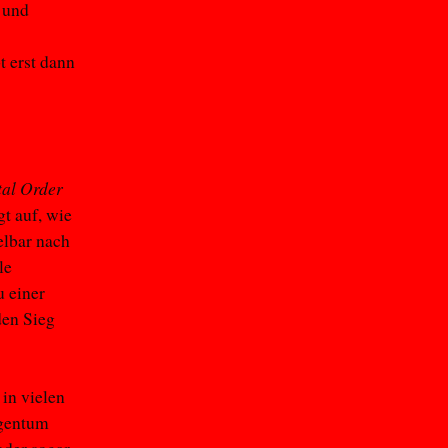
 und
t erst dann
tal Order
t auf, wie
elbar nach
le
u einer
den Sieg
 in vielen
igentum