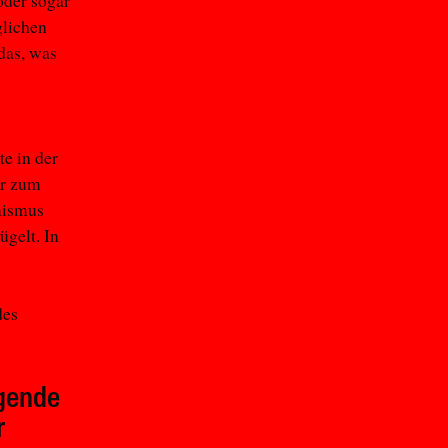
oder sogar
glichen
das, was
te in der
er zum
mismus
ügelt. In
des
gende
r