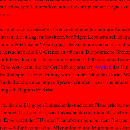
stillschweigend unterstütze, um seine europäischen Gegner zu
eren.
n spielt sich im eiskalten Grenzgebiet eine humanitäre Katast
hteten, die in Lagern festsitzen, benötigen Lebensmittel, adäqu
 und medizinische Versorgung. Die Zustände sind so dramatisc
e versuchten, die EU-Grenze zu stürmen. Die polnische Grenzp
e mit Gewalt zurück. Insgesamt wurden 33.000 versuchte Grenz
: Eine Aktivistin, die vor Ort Hilfe organisiert,
verglich
das Hin
Fußballspiel. Letzten Freitag wurde in der Nähe des Dorfes W
a die Leiche eines jungen Syrers gefunden – es ist die neunte
ng seit Beginn der Krise.
rfe, die die EU gegen Lukaschenko und seine Pläne erhebt, m
 Dennoch lässt sich das, was Lukaschenko tut, nicht als »hybrid
. Er versucht der EU einen Deal abzuringen, bei dem Belarus 
rkei – dafür bezahlt wird, Migrantinnen und Migranten aus Eu