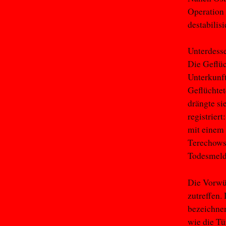
Operation 
destabilisi
Unterdesse
Die Geflüc
Unterkunft
Geflüchtet
drängte si
registriert
mit einem 
Terechowsk
Todesmeldu
Die Vorwü
zutreffen.
bezeichnen
wie die Tü