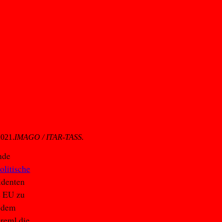
2021.
IMAGO / ITAR-TASS.
nde
olitische
identen
e EU zu
s dem
reml die