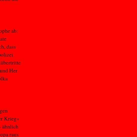
rophe ab:
ate
h, dass
olizei
übertritte
 und Her
ólka
ögen
er Krieg«
– ähnlich
ropa raus