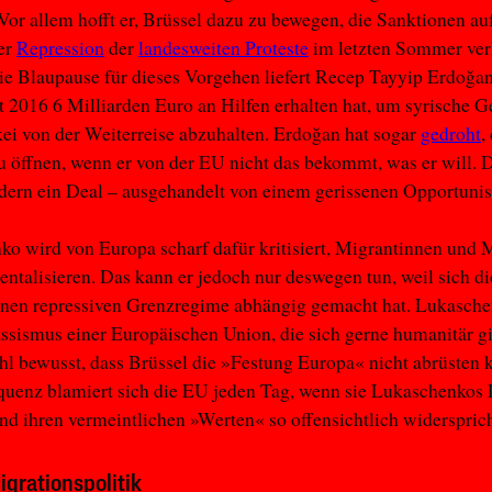
 Vor allem hofft er, Brüssel dazu zu bewegen, die Sanktionen a
er
Repression
der
landesweiten Proteste
im letzten Sommer ver
e Blaupause für dieses Vorgehen liefert Recep Tayyip Erdoğan
t 2016 6 Milliarden Euro an Hilfen erhalten hat, um syrische G
kei von der Weiterreise abzuhalten. Erdoğan hat sogar
gedroht
,
 öffnen, wenn er von der EU nicht das bekommt, was er will. D
dern ein Deal – ausgehandelt von einem gerissenen Opportunis
o wird von Europa scharf dafür kritisiert, Migrantinnen und 
entalisieren. Das kann er jedoch nur deswegen tun, weil sich d
enen repressiven Grenzregime abhängig gemacht hat. Lukasch
sismus einer Europäischen Union, die sich gerne humanitär gi
ohl bewusst, dass Brüssel die »Festung Europa« nicht abrüsten 
quenz blamiert sich die EU jeden Tag, wenn sie Lukaschenkos
nd ihren vermeintlichen »Werten« so offensichtlich widersprich
igrationspolitik