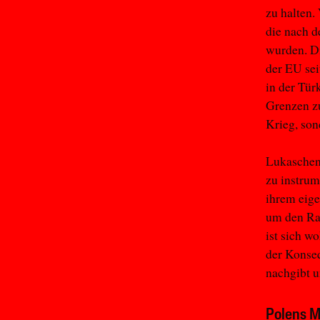
zu halten.
die nach d
wurden. Di
der EU sei
in der Tür
Grenzen zu
Krieg, son
Lukaschenk
zu instrum
ihrem eig
um den Ras
ist sich w
der Konse
nachgibt u
Polens M