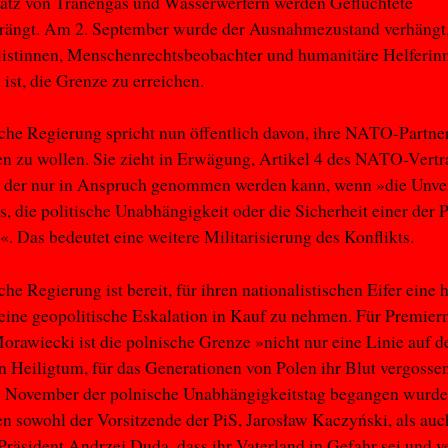
satz von Tränengas und Wasserwerfern werden Geflüchtete
rängt. Am 2. September wurde der Ausnahmezustand verhängt,
listinnen, Menschenrechtsbeobachter und humanitäre Helferin
ist, die Grenze zu erreichen.
che Regierung spricht nun öffentlich davon, ihre NATO-Partne
en zu wollen. Sie zieht in Erwägung, Artikel 4 des NATO-Vertr
, der nur in Anspruch genommen werden kann, wenn »die Unver
s, die politische Unabhängigkeit oder die Sicherheit einer der 
t«. Das bedeutet eine weitere Militarisierung des Konflikts.
che Regierung ist bereit, für ihren nationalistischen Eifer eine
eine geopolitische Eskalation in Kauf zu nehmen. Für Premier
rawiecki ist die polnische Grenze »nicht nur eine Linie auf de
n Heiligtum, für das Generationen von Polen ihr Blut vergosse
. November der polnische Unabhängigkeitstag begangen wurde
n sowohl der Vorsitzende der PiS, Jarosław Kaczyński, als auc
Präsident Andrzej Duda, dass ihr Vaterland in Gefahr sei und ve