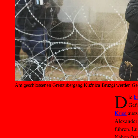
Am geschlossenen Grenzübergang Kuźnica-Bruzgi werden Gefl
D
ie
k
Gefl
Krise
ausz
Alexander
führen. L
Nahen Ost