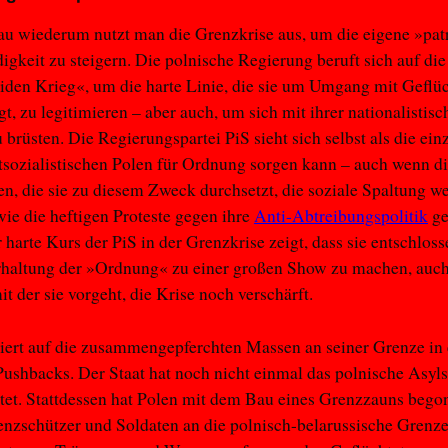
u wiederum nutzt man die Grenzkrise aus, um die eigene »pat
gkeit zu steigern. Die polnische Regierung beruft sich auf di
den Krieg«, um die harte Linie, die sie um Umgang mit Geflüc
gt, zu legitimieren – aber auch, um sich mit ihrer nationalistis
 brüsten. Die Regierungspartei PiS sieht sich selbst als die ein
tsozialistischen Polen für Ordnung sorgen kann – auch wenn d
 die sie zu diesem Zweck durchsetzt, die soziale Spaltung we
 wie die heftigen Proteste gegen ihre
Anti-Abtreibungspolitik
ge
 harte Kurs der PiS in der Grenzkrise zeigt, dass sie entschlosse
rhaltung der »Ordnung« zu einer großen Show zu machen, auc
it der sie vorgeht, die Krise noch verschärft.
iert auf die zusammengepferchten Massen an seiner Grenze in 
Pushbacks. Der Staat hat noch nicht einmal das polnische Asyl
tet. Stattdessen hat Polen mit dem Bau eines Grenzzauns beg
nzschützer und Soldaten an die polnisch-belarussische Grenze