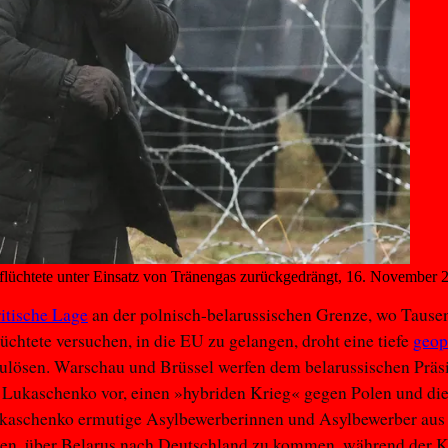
üchtete unter Einsatz von Tränengas zurückgedrängt, 16. November 
ritische Lage
an der polnisch-belarussischen Grenze, wo Tause
üchtete versuchen, in die EU zu gelangen, droht eine tiefe
geop
ulösen. Warschau und Brüssel werfen dem belarussischen Präs
 Lukaschenko vor, einen »hybriden Krieg« gegen Polen und di
ukaschenko ermutige Asylbewerberinnen und Asylbewerber au
en, über Belarus nach Deutschland zu kommen, während der K