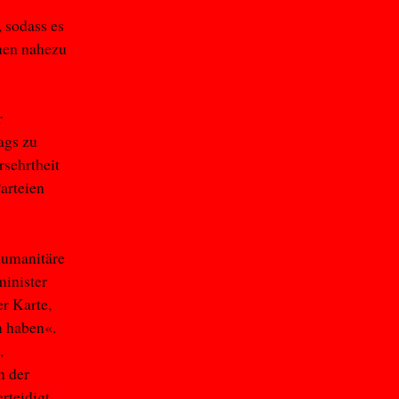
 sodass es
nen nahezu
r
ags zu
sehrtheit
Parteien
 humanitäre
minister
r Karte,
n haben«.
,
h der
rteidigt