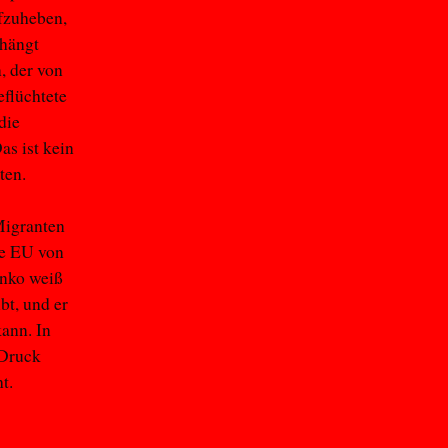
ufzuheben,
hängt
, der von
eflüchtete
 die
as ist kein
ten.
Migranten
ie EU von
enko weiß
bt, und er
kann. In
 Druck
t.