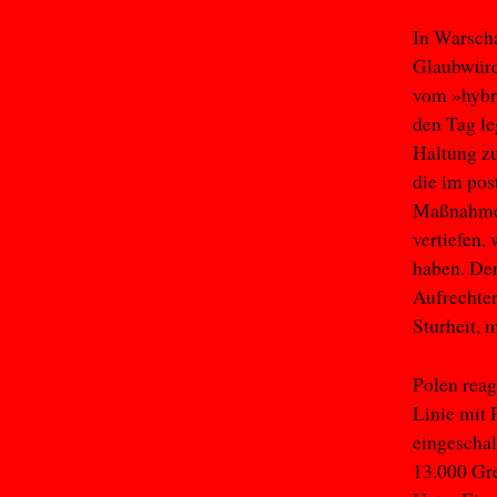
In Warscha
Glaubwürdi
vom »hybri
den Tag le
Haltung zu
die im pos
Maßnahmen,
vertiefen,
haben. Der
Aufrechte
Sturheit, m
Polen reag
Linie mit 
eingeschal
13.000 Gre