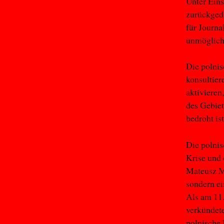
Unter Ein
zurückged
für Journa
unmöglich 
Die polnis
konsultier
aktivieren
des Gebiet
bedroht is
Die polnis
Krise und 
Mateusz Mo
sondern ei
Als am 11
verkündete
polnische 