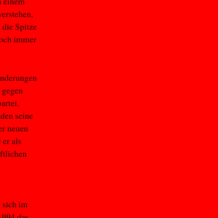
n einem
verstehen,
 die Spitze
noch immer
änderungen
e gegen
artei,
nden seine
ner neuen
 er als
ftlichen
 sich im
1994 das