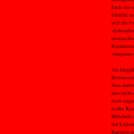
Ende der t
Umfeld, in
sich die F
»Liberalis
neofaschis
Repräsenta
»tangente«
Als langjä
Berlusconi
Sein Auftr
also nicht
noch enge
rechte Koa
Mehrheit d
der Linken
Karriere n