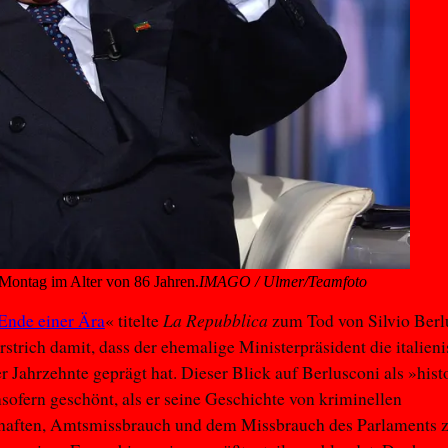
Montag im Alter von 86 Jahren.
IMAGO / Ulmer/Teamfoto
La Repubblica
 Ende einer Ära
« titelte
zum Tod von Silvio Berl
rstrich damit, dass der ehemalige Ministerpräsident die italien
er Jahrzehnte geprägt hat. Dieser Blick auf Berlusconi als »hist
insofern geschönt, als er seine Geschichte von kriminellen
aften, Amtsmissbrauch und dem Missbrauch des Parlaments 