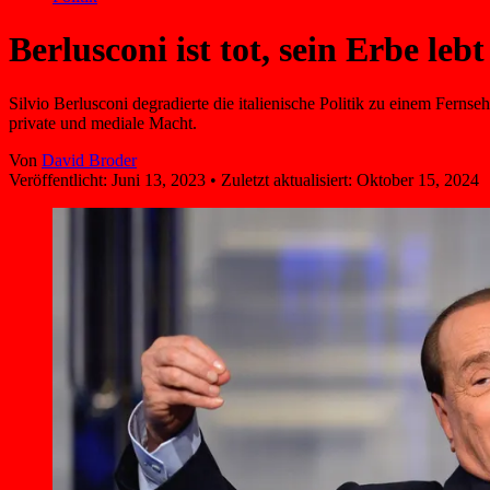
Berlusconi ist tot, sein Erbe lebt
Silvio Berlusconi degradierte die italienische Politik zu einem Fern
private und mediale Macht.
Von
David Broder
Veröffentlicht:
Juni 13, 2023
•
Zuletzt aktualisiert:
Oktober 15, 2024