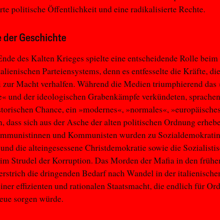
e politische Öffentlichkeit und eine radikalisierte Rechte.
 der Geschichte
nde des Kalten Krieges spielte eine entscheidende Rolle beim
talienischen Parteiensystems, denn es entfesselte die Kräfte, di
i zur Macht verhalfen. Während die Medien triumphierend das
e« und der ideologischen Grabenkämpfe verkündeten, sprachen
storischen Chance, ein »modernes«, »normales«, »europäisches
n, dass sich aus der Asche der alten politischen Ordnung erheb
mmunistinnen und Kommunisten wurden zu Sozialdemokratin
 und die alteingesessene Christdemokratie sowie die Sozialistis
im Strudel der Korruption. Das Morden der Mafia in den früh
erstrich die dringenden Bedarf nach Wandel in der italienischen
iner effizienten und rationalen Staatsmacht, die endlich für O
eue sorgen würde.