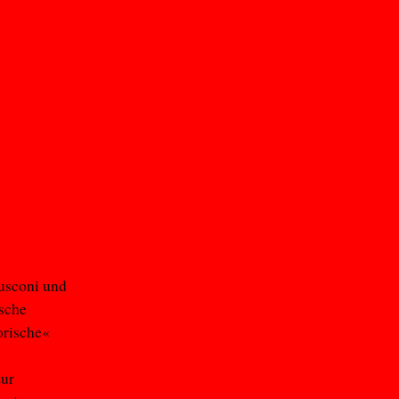
usconi und
ische
orische«
zur