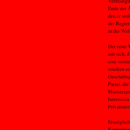
Verteidigu
Ende der Ä
den er ver
der Regie
in der Wel
Der erste
mit sich, 
eine verme
sondern ei
Geschäftsp
Partei, die
Ministerpr
Interessen
Privatisie
Ermöglicht
Korruption