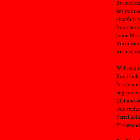
Berlusconi
des politi
ebenfalls 
Implosion 
keine Mora
Korruption
Berlusconi
Während in
Rundfunk 
Faschismus
begründet
Mailand de
Unternehme
Partei gel
Privatsen