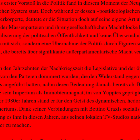
s erster Vorstoß in die Politik fand in diesem Moment der Ne
schen System statt. Doch während er dessen »postideologischen
verkörperte, deutete er die Situation doch auf seine eigene Art 
der Massenparteien und ihrer gesellschaftlichen Machtblöcke 
lisierung der politischen Öffentlichkeit und keine Überwindu
 mit sich, sondern eine Übernahme der Politik durch Figuren 
, die bereits über signifikante außerparlamentarische Macht v
 den Jahrzehnten der Nachkriegszeit die Legislative und der ö
von den Parteien dominiert wurden, die den Widerstand gegen
 angeführt hatten, nahm deren Bedeutung damals bereits ab. 
e sein Imperium als Immobienmagnat, im von Yuppies geprägt
r 1980er Jahren stand er für den Geist des dynamischen, hedo
rtums. Dank seiner Verbindungen mit Bettino Craxis sozialis
ang es ihm in diesen Jahren, aus seinen lokalen TV-Studios nat
der zu machen.