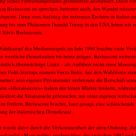
ng seines Fernsehimperiums größtenteils ausblendet. Doch vo
ra Berlusconi zu sprechen, bedeutet auch, den Wandel misszu
körperte. Denn vom Aufstieg der extremen Rechten in Italien an
rung bis zum Phänomen Donald Trump in den USA leben wir 
t Silvio Berlusconis.
 Wahlkampf des Medienmoguls im Jahr 1994 brachte viele Ver
die westliche Demokratien bis heute prägen. Berlusconi wettert
intlich übermächtige Linke – als Anführer nicht einer Massenp
nes Polit-Startups namens Forza Italia. Auf den Wahllisten sta
artner, sein eigener Privatsender verbreitete die Botschaft sei
 ein »liberalisiertes« Italien der freien Märkte forderte, während
äsident die Staatsmacht gebrauchte, um seine eigenen wirtscha
 zu fördern. Berlusconi brachte, kurz gesagt, eine schleichende
rung der italienischen Demokratie.
 wurde diese durch die Verkommenheit der alten Ordnung, die
sskandal »Mani pulite« niederschlug, der zwischen 1992 und 