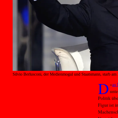
Silvio Berlusconi, der Medienmogul und Staatsmann, starb am 
D
»
as
unte
Politik üb
Figur ist 
Machensch