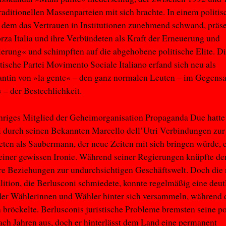
raditionellen Massenparteien mit sich brachte. In einem politi
 dem das Vertrauen in Institutionen zunehmend schwand, präse
orza Italia und ihre Verbündeten als Kraft der Erneuerung und
ierung« und schimpften auf die abgehobene politische Elite. D
tische Partei Movimento Sociale Italiano erfand sich neu als
ntin von »la gente« – den ganz normalen Leuten – im Gegensa
 – der Bestechlichkeit.
hriges Mitglied der Geheimorganisation Propaganda Due hatte
 durch seinen Bekannten Marcello dell’Utri Verbindungen zur
eten als Saubermann, der neue Zeiten mit sich bringen würde, 
 einer gewissen Ironie. Während seiner Regierungen knüpfte der
re Beziehungen zur undurchsichtigen Geschäftswelt. Doch die
lition, die Berlusconi schmiedete, konnte regelmäßig eine deut
er Wählerinnen und Wähler hinter sich versammeln, während 
 bröckelte. Berlusconis juristische Probleme bremsten seine po
ach Jahren aus, doch er hinterlässt dem Land eine permanent