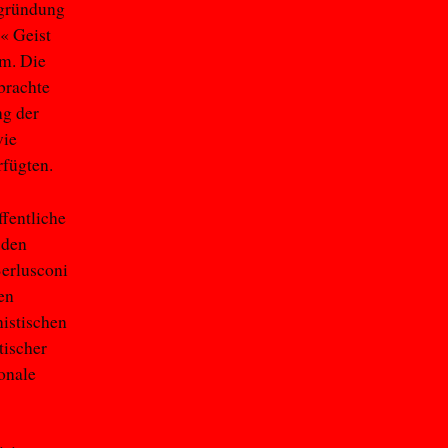
ugründung
« Geist
um. Die
brachte
ng der
wie
erfügten.
ffentliche
 den
Berlusconi
en
nistischen
tischer
ionale