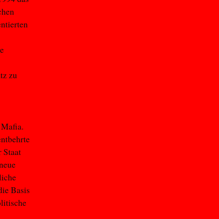
schen
ntierten
ie
tz zu
 Mafia.
entbehrte
 Staat
 neue
liche
die Basis
litische