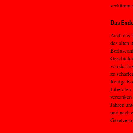
verkümmert
Das Ende
Auch das E
des alten i
Berluscon
Geschicht
von der hi
zu schaffe
Reuige Ko
Liberalen,
versanken 
Jahren unt
und nach e
Gesetzestr