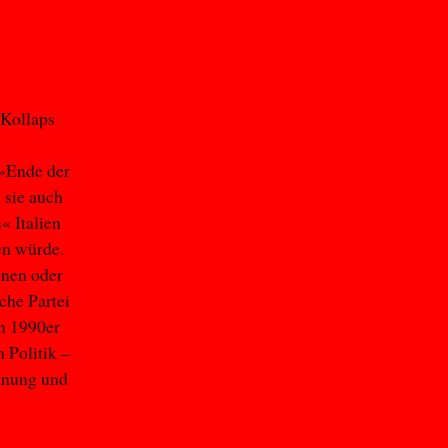
 Kollaps
e
 »Ende der
 sie auch
« Italien
en würde.
nen oder
che Partei
en 1990er
 Politik –
rdnung und