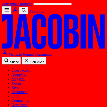
Zum Inhalt springen
Abo
Shop
Magazin
Journal
Community
Suche
Schließen
Über Jacobin
Aktuelles
Magazin
Journal
Ressorts
Kolumnen
Shop
Community
Newsletter