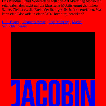
Das Bündnis Erfurt Widersetzen will den AfD-Parteitag blockieren,
setzt dabei aber nicht auf die klassische Mobilisierung der linken
Szene. Ziel ist es, die Breite der Stadtgesellschaft zu erreichen. Was
kann eine Blockade in einer AfD-Hochburg bewirken?
L.A. Evans
,
Johannes Bosse
,
Lola Mehring
,
Michel
Schlichtenberger