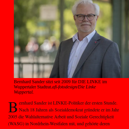
Bernhard Sander sitzt seit 2009 für DIE LINKE im 
Wuppertaler Stadtrat.
afi-fotodesign/Die Linke
Wuppertal.
B
ernhard Sander ist LINKE-Politiker der ersten Stunde.
Nach 18 Jahren als Sozialdemokrat gründete er im Jahr
2005 die Wahlalternative Arbeit und Soziale Gerechtigkeit
(WASG) in Nordrhein-Westfalen mit, und gehörte deren