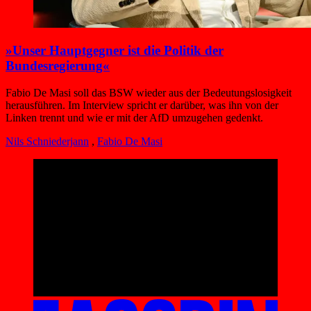
»Unser Hauptgegner ist die Politik der
Bundesregierung«
Fabio De Masi soll das BSW wieder aus der Bedeutungslosigkeit
herausführen. Im Interview spricht er darüber, was ihn von der
Linken trennt und wie er mit der AfD umzugehen gedenkt.
Nils Schniederjann
,
Fabio De Masi