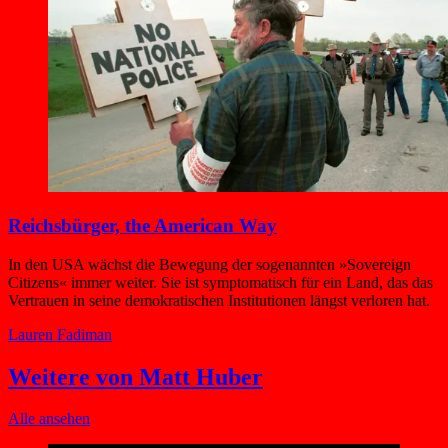
Reichsbürger, the American Way
In den USA wächst die Bewegung der sogenannten »Sovereign
Citizens« immer weiter. Sie ist symptomatisch für ein Land, das das
Vertrauen in seine demokratischen Institutionen längst verloren hat.
Lauren Fadiman
Weitere von Matt Huber
Alle ansehen