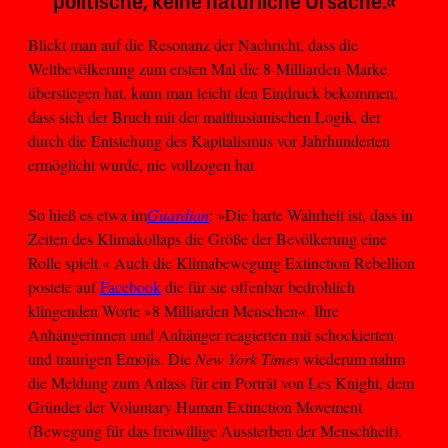
politische, keine natürliche Ursache.«
Blickt man auf die Resonanz der Nachricht, dass die
Weltbevölkerung zum ersten Mal die 8-Milliarden-Marke
überstiegen hat, kann man leicht den Eindruck bekommen,
dass sich der Bruch mit der malthusianischen Logik, der
durch die Entstehung des Kapitalismus vor Jahrhunderten
ermöglicht wurde, nie vollzogen hat.
So hieß es etwa im
Guardian
: »Die harte Wahrheit ist, dass in
Zeiten des Klimakollaps die Größe der Bevölkerung eine
Rolle spielt.« Auch die Klimabewegung Extinction Rebellion
postete auf
Facebook
die für sie offenbar bedrohlich
klingenden Worte »8 Milliarden Menschen«. Ihre
Anhängerinnen und Anhänger reagierten mit schockierten
und traurigen Emojis. Die
New York Times
wiederum nahm
die Meldung zum Anlass für ein Porträt von Les Knight, dem
Gründer der Voluntary Human Extinction Movement
(Bewegung für das freiwillige Aussterben der Menschheit).