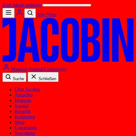
Zum Inhalt springen
Abo
Shop
Magazin
Journal
Community
Suche
Schließen
Über Jacobin
Aktuelles
Magazin
Journal
Ressorts
Kolumnen
Shop
Community
Newsletter