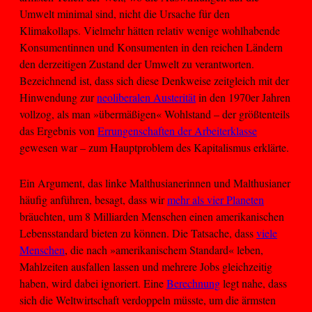
Umwelt minimal sind, nicht die Ursache für den
Klimakollaps. Vielmehr hätten relativ wenige wohlhabende
Konsumentinnen und Konsumenten in den reichen Ländern
den derzeitigen Zustand der Umwelt zu verantworten.
Bezeichnend ist, dass sich diese Denkweise zeitgleich mit der
Hinwendung zur
neoliberalen Austerität
in den 1970er Jahren
vollzog, als man »übermäßigen« Wohlstand – der größtenteils
das Ergebnis von
Errungenschaften der Arbeiterklasse
gewesen war – zum Hauptproblem des Kapitalismus erklärte.
Ein Argument, das linke Malthusianerinnen und Malthusianer
häufig anführen, besagt, dass wir
mehr als vier Planeten
bräuchten, um 8 Milliarden Menschen einen amerikanischen
Lebensstandard bieten zu können. Die Tatsache, dass
viele
Menschen
, die nach »amerikanischem Standard« leben,
Mahlzeiten ausfallen lassen und mehrere Jobs gleichzeitig
haben, wird dabei ignoriert. Eine
Berechnung
legt nahe, dass
sich die Weltwirtschaft verdoppeln müsste, um die ärmsten