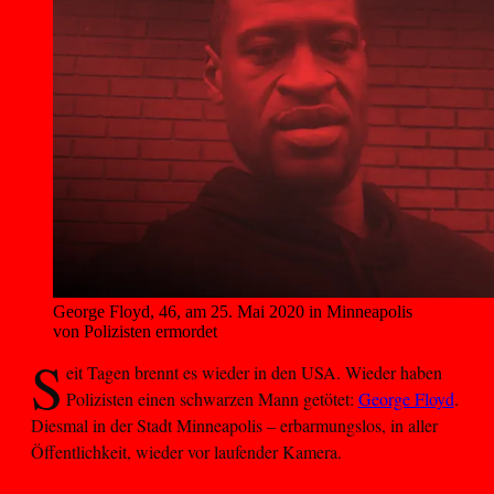
George Floyd, 46, am 25. Mai 2020 in Minneapolis 
von Polizisten ermordet
S
eit Tagen brennt es wieder in den USA. Wieder haben
Polizisten einen schwarzen Mann getötet:
George Floyd
.
Diesmal in der Stadt Minneapolis – erbarmungslos, in aller
Öffentlichkeit, wieder vor laufender Kamera.