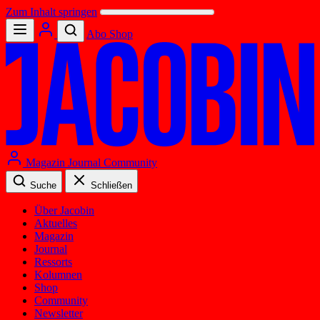
Zum Inhalt springen
Abo
Shop
Magazin
Journal
Community
Suche
Schließen
Über Jacobin
Aktuelles
Magazin
Journal
Ressorts
Kolumnen
Shop
Community
Newsletter