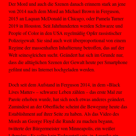
Der Mord und auch die Szenen danach erinnern stark an jene
von 2014 nach dem Mord an Michael Brown in Ferguson,
2015 an Laquan McDonald in Chicago, oder Pamela Turner
2019 in Houston. Seit Jahrhunderten werden Schwarze und
People of Color in den USA regelmäßig Opfer rassistischer
Polizeigewalt. Sie sind auch weit überproportional von einem
Regime der massenhaften Inhaftierung betroffen, das auf der
Welt seinesgleichen sucht. Geändert hat sich im Grunde nur,
dass die alltäglichen Szenen der Gewalt heute per Smartphone
gefilmt und ins Internet hochgeladen werden.
Doch seit dem Aufstand in Ferguson 2014, in dem »Black
Lives Matter« – schwarze Leben zählen – das erste Mal zur
Parole erhoben wurde, hat sich noch etwas anderes geändert.
Zumindest an der Oberfläche scheint die Bewegung heute das
Establishment auf ihrer Seite zu haben. Als das Video des
Mords an George Floyd die Runde zu machen begann,
twitterte der Bürgermeister von Minneapolis, ein weißer
Liberaler: »Es sollte kein Todesurteil sein, in Amerika ein