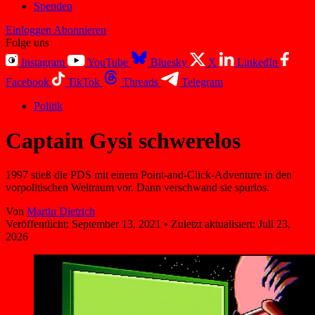
Spenden
Einloggen
Abonnieren
Folge uns
Instagram
YouTube
Bluesky
X
LinkedIn
Facebook
TikTok
Threads
Telegram
Politik
Captain Gysi schwerelos
1997 stieß die PDS mit einem Point-and-Click-Adventure in den
vorpolitischen Weltraum vor. Dann verschwand sie spurlos.
Von
Martin Dietrich
Veröffentlicht:
September 13, 2021
•
Zuletzt aktualisiert:
Juli 23,
2026