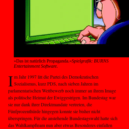
»Das ist natürlich Propaganda.«
Spielgrafik: BURNS
Entertainment Software.
I
m Jahr 1997 litt die Partei des Demokratischen
Sozialismus, kurz PDS, nach sieben Jahren im
parlamentarischen Wettbewerb noch immer an ihrem Image
als politische Heimat der Ewiggestrigen. Im Bundestag war
sie nur dank ihrer Direktmandate vertreten, die
Fünfprozenthürde hingegen konnte sie bisher nicht
überspringen. Für die anstehende Bundestagswahl hatte sich
das Wahlkampfteam nun aber etwas Besonderes einfallen