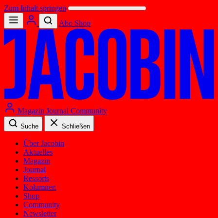
Zum Inhalt springen
Abo
Shop
Magazin
Journal
Community
Suche
Schließen
Über Jacobin
Aktuelles
Magazin
Journal
Ressorts
Kolumnen
Shop
Community
Newsletter