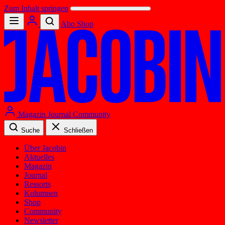
Zum Inhalt springen
Abo
Shop
Magazin
Journal
Community
Suche
Schließen
Über Jacobin
Aktuelles
Magazin
Journal
Ressorts
Kolumnen
Shop
Community
Newsletter