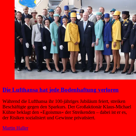
Die Lufthansa hat jede Bodenhaftung verloren
Während die Lufthansa ihr 100-jähriges Jubiläum feiert, streiken
Beschäftigte gegen den Sparkurs. Der Großaktionär Klaus-Michael
Kühne beklagt den »Egoismus« der Streikenden – dabei ist er es,
der Risiken sozialisiert und Gewinne privatisiert.
Martin Haller