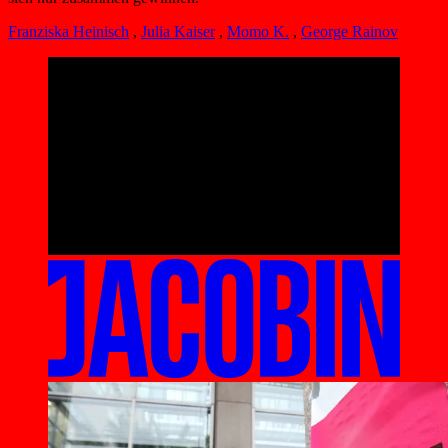
Franziska Heinisch
,
Julia Kaiser
,
Momo K.
,
George Rainov