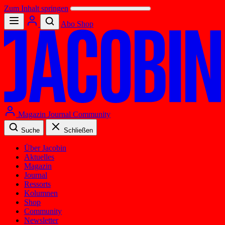
Zum Inhalt springen
Abo
Shop
Magazin
Journal
Community
Suche
Schließen
Über Jacobin
Aktuelles
Magazin
Journal
Ressorts
Kolumnen
Shop
Community
Newsletter