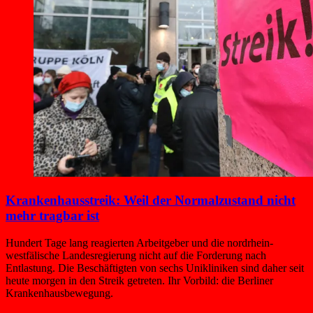
Krankenhaus­streik­: Weil der Normalzustand nicht
mehr tragbar ist
Hundert Tage lang reagierten Arbeitgeber und die nordrhein-
westfälische Landesregierung nicht auf die Forderung nach
Entlastung. Die Beschäftigten von sechs Unikliniken sind daher seit
heute morgen in den Streik getreten. Ihr Vorbild: die Berliner
Krankenhausbewegung.