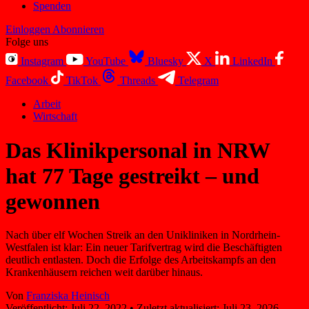
Spenden
Einloggen
Abonnieren
Folge uns
Instagram
YouTube
Bluesky
X
LinkedIn
Facebook
TikTok
Threads
Telegram
Arbeit
Wirtschaft
Das Klinikpersonal in NRW
hat 77 Tage gestreikt – und
gewonnen
Nach über elf Wochen Streik an den Unikliniken in Nordrhein-
Westfalen ist klar: Ein neuer Tarifvertrag wird die Beschäftigten
deutlich entlasten. Doch die Erfolge des Arbeitskampfs an den
Krankenhäusern reichen weit darüber hinaus.
Von
Franziska Heinisch
Veröffentlicht:
Juli 22, 2022
•
Zuletzt aktualisiert:
Juli 23, 2026