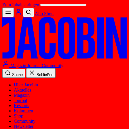
Zum Inhalt springen
Abo
Shop
Magazin
Journal
Community
Suche
Schließen
Über Jacobin
Aktuelles
Magazin
Journal
Ressorts
Kolumnen
Shop
Community
Newsletter