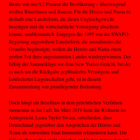
Besitz von nur 0,2 Prozent der Bevölkerung – überwiegend
weißen Bäuerinnen und Bauern. Für die Herero und Nama ist
deshalb eine Landreform, die dieses Ungleichgewicht
beseitigen und die wirtschaftliche Versorgung absichern
könnte, unabkömmlich. Entgegen der 1995 von der SWAPO-
Regierung angestoßene Landreform, die ausnahmslos die
Ovambo begünstigte, wollen die Herero und Nama einen
großen Teil ihres angestammten Landes wiedergewinnen. Der
Erfolg der Sammelklage vor dem New Yorker Gericht, bei der
es auch um die Rückgabe geplünderten Vermögens und
konfiszierter Liegenschaften geht, ist in diesem
Zusammenhang von grundlegender Bedeutung.
Doch hängt ein Beschluss in dem gerichtlichen Verfahren
momentan in der Luft. Im März 2019 hatte die Richterin im
Amtsgericht, Laura Taylor Swinn, entschieden, dass
Deutschland gegenüber den Ansprüchen der Herero und
Nama als souveräner Staat Immunität reklamieren kann. Die
Kläger aber wollen nicht aufgeben und haben inzwischen ein