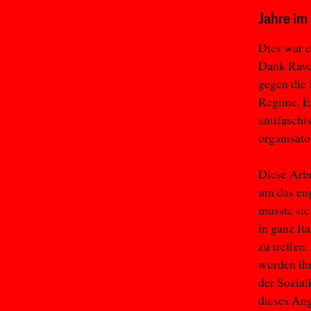
Jahre im
Dies war e
Dank Raver
gegen die
Regime. Er
antifaschi
organisato
Diese Arbe
um das en
musste si
in ganz It
zu treffen
wurden ihr
der Sozial
dieses Ang