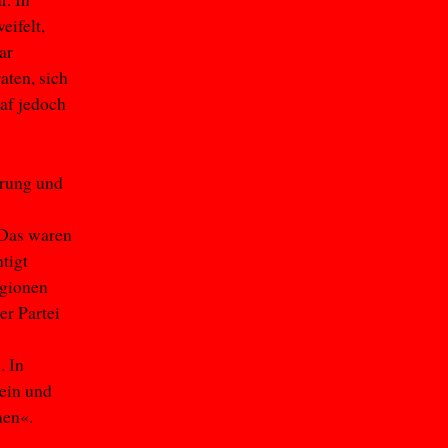
eifelt,
ar
aten, sich
raf jedoch
hrung und
 Das waren
tigt
egionen
er Partei
. In
ein und
men«.