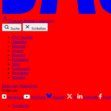
Magazin
Journal
Community
Suche
Schließen
Über Jacobin
Aktuelles
Magazin
Journal
Ressorts
Kolumnen
Shop
Community
Newsletter
Spenden
Einloggen
Abonnieren
Folge uns
Instagram
YouTube
Bluesky
X
LinkedIn
Face
Geschichte