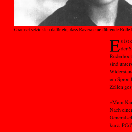
Gramsci setzte sich dafür ein, dass Ravera eine führende Rol
E
s ist
der S
Ruderboot
sind unte
Widerstand
ein Spion 
Zellen ges
»Mein Name
Nach einer
Generalsek
kurz: PCd’