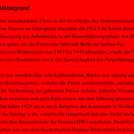
 Untergrund
ine entscheidende Phase in der Geschichte der Kommunistische
as Einsatz im Untergrund überlebte die PCd’I die harten Rep
 Bewegung der Arbeitenden in der Konsolidierungsphase von M
st später, als die Partei eine führende Rolle im Aufbau des
stischen Widerstands von 1943 bis 1945 übernahm, wurde der 
rischen Kontinuität sowie der Hartnäckigkeit der Parteiführung
it war zweifelsohne sehr kräftezehrend. Ravera war ständig au
ge Beziehungsnetz, welches die Partei zusammenhielt, aufzub
e die Verbreitung der geheimen Presse sichern, geheime Vers
alien besuchen und nach Paris reisen, um dort Führungspersone
. Sie nahm 1928 sogar am 6. Kongress der Komintern in Moskau 
 der Umzug in die sowjetische Hauptstadt und eine Stelle im Se
istischen Internationale der Frauen (SIW) angeboten. Doch Ra
ebot, aus, um dem faschistischen Regime Widerstand zu leiste