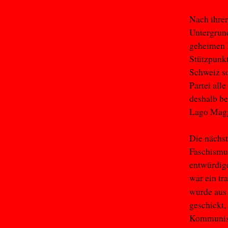
Nach ihrer
Untergrund
geheimen B
Stützpunkt
Schweiz so
Partei all
deshalb be
Lago Maggi
Die nächst
Faschismus
entwürdige
war ein tr
wurde aus 
geschickt,
Kommunist