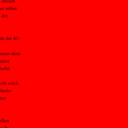
n diesen
r selbst.
, der
de die 40-
hinter dem
samer
ische
cht solch
mberto
 zur
ellen
r. In