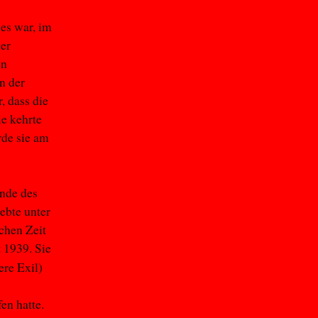
es war, im
der
en
n der
, dass die
ie kehrte
rde sie am
Ende des
ebte unter
chen Zeit
 1939. Sie
ere Exil)
en hatte.