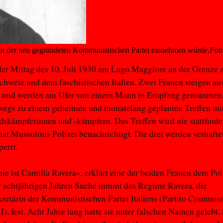
le in der neu gegründeten Kommunistischen Partei einnehmen würde.
Fot
 der Mittag des 10. Juli 1930 am Lago Maggiore an der Grenze
chweiz und dem faschistischen Italien. Zwei Frauen steigen au
 und werden am Ufer von einem Mann in Empfang genommen. 
rwegs zu einem geheimen und monatelang geplanten Treffen mi
skämpferinnen und -kämpfern. Das Treffen wird nie stattfinde
hat Mussolinis Polizei benachrichtigt. Die drei werden verhafte
perrt.
 ist Camilla Ravera«, erklärt eine der beiden Frauen dem Poli
 achtjährigen Jahren Suche nimmt das Regime Ravera, die
retärin der Kommunistischen Partei Italiens (Partito Comunista
I), fest. Acht Jahre lang hatte sie unter falschen Namen gelebt.