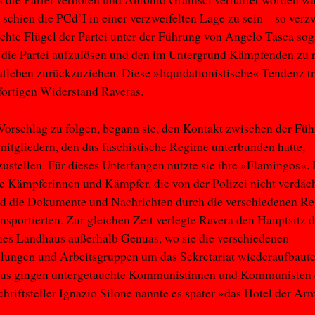
t schien die PCd’I in einer verzweifelten Lage zu sein – so verzw
echte Flügel der Partei unter der Führung von Angelo Tasca sog
 die Partei aufzulösen und den im Untergrund Kämpfenden zu r
vatleben zurückzuziehen. Diese »liquidationistische« Tendenz t
fortigen Widerstand Raveras.
Vorschlag zu folgen, begann sie, den Kontakt zwischen der Fü
mitgliedern, den das faschistische Regime unterbunden hatte,
ustellen. Für dieses Unterfangen nutzte sie ihre »Flamingos«.
 Kämpferinnen und Kämpfer, die von der Polizei nicht verdäch
d die Dokumente und Nachrichten durch die verschiedenen R
ransportierten. Zur gleichen Zeit verlegte Ravera den Hauptsitz d
ines Landhaus außerhalb Genuas, wo sie die verschiedenen
ilungen und Arbeitsgruppen um das Sekretariat wiederaufbaute
us gingen untergetauchte Kommunistinnen und Kommunisten 
chriftsteller Ignazio Silone nannte es später »das Hotel der Ar