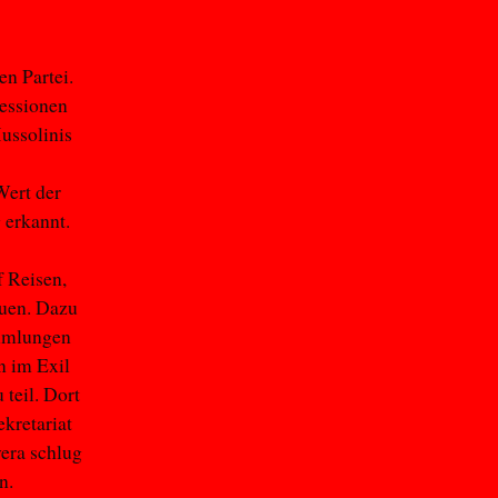
n Partei.
ressionen
ussolinis
Wert der
 erkannt.
f Reisen,
auen. Dazu
ammlungen
n im Exil
teil. Dort
kretariat
vera schlug
n.