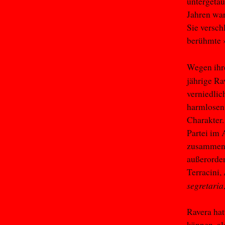
untergetau
Jahren war
Sie verschl
berühmte 
Wegen ihre
jährige Ra
verniedlic
harmlosen
Charakter.
Partei im 
zusammenzu
außerorden
Terracini,
segretaria
Ravera hat
können, al