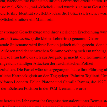
cht, nachdem die Faschisten ihr ein Lehrverbot erteilt hatten. I
 sie mal »Silvia«, mal »Micheli« und wurde zu einem Geist ihre
eierte ihre Identität so effektiv, dass die Polizei sich sicher war
»Micheli« müsse ein Mann sein.
r strengen Gesichtszüge und ihrer zierlichen Erscheinung wur
maestrina
vera oft
(»die kleine Lehrerin«) genannt. Dieser
hende Spitzname wird ihrer Person jedoch nicht gerecht, denn 
 Äußeren und der schwachen Stimme verbarg sich ein unbeug
 Diese Frau hatte es sich zur Aufgabe gemacht, die Kommunist
Angesicht ständiger Attacken der faschistischen Polizei
halten. Die Partei wäre untergegangen, hätte ihre Führung ni
tliche Hartnäckigkeit an den Tag gelegt: Palmiro Togliatti, U
 Alfonso Leonetti, Felice Platone und Camilla Ravera, die 1927
, der höchsten Position in der PCd’I, ernannt wurde.
te bereits im Jahr zuvor ihr Organisationstalent unter Beweis st
s die Partei verboten und Antonio Gramsci verhaftet worden wa