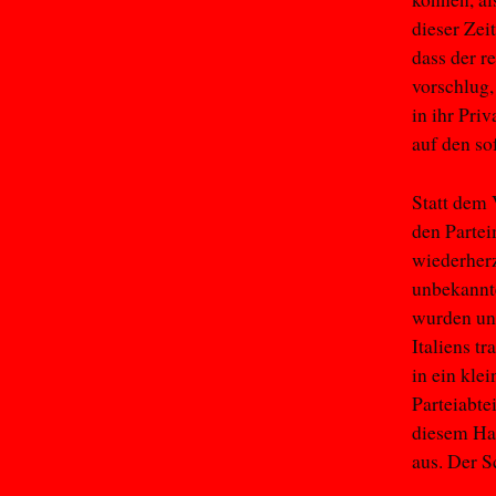
dieser Zei
dass der r
vorschlug,
in ihr Pri
auf den so
Statt dem 
den Partei
wiederherz
unbekannte
wurden un
Italiens t
in ein kle
Parteiabte
diesem Ha
aus. Der S