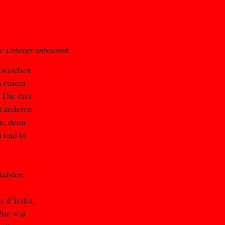
o: Urheber unbekannt.
 zwischen
s einem
Die drei
t anderen
n, denn
t und in
zisten.
 d’Italia,
 Sie war