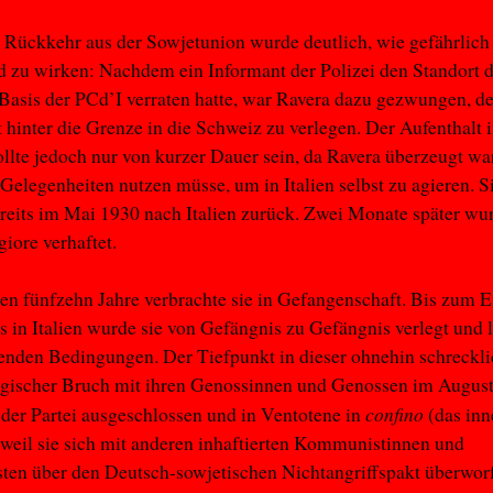
 Rückkehr aus der Sowjetunion wurde deutlich, wie gefährlich 
 zu wirken: Nachdem ein Informant der Polizei den Standort 
asis der PCd’I verraten hatte, war Ravera dazu gezwungen, d
 hinter die Grenze in die Schweiz zu verlegen. Der Aufenthalt i
llte jedoch nur von kurzer Dauer sein, da Ravera überzeugt war
e Gelegenheiten nutzen müsse, um in Italien selbst zu agieren. S
reits im Mai 1930 nach Italien zurück. Zwei Monate später wu
ore verhaftet.
en fünfzehn Jahre verbrachte sie in Gefangenschaft. Bis zum 
 in Italien wurde sie von Gefängnis zu Gefängnis verlegt und l
nden Bedingungen. Der Tiefpunkt in dieser ohnehin schreckli
agischer Bruch mit ihren Genossinnen und Genossen im August
confino
der Partei ausgeschlossen und in Ventotene in
(das inn
 weil sie sich mit anderen inhaftierten Kommunistinnen und
en über den Deutsch-sowjetischen Nichtangriffspakt überworf