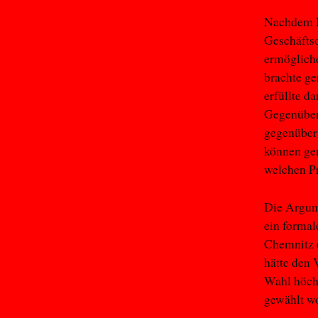
Nachdem M
Geschäfts
ermögliche
brachte g
erfüllte d
Gegenüber 
gegenüber
können gem
welchen P
Die Argume
ein formal
Chemnitz e
hätte den 
Wahl höchs
gewählt w