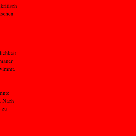
kritisch
tischen
n
lichkeit
dmauer
hwimmt.
annte
n. Nach
e zu