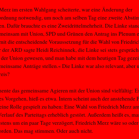
erz im ersten Wahlgang scheiterte, war eine Änderung der
ordnung notwendig, um noch am selben Tag eine zweite Abst
n. Dafür brauchte es eine Zweidrittelmehrheit. Die Linke stand
emeinsam mit Union, SPD und Grünen den Antrag ins Plenum e
amit die entscheidende Voraussetzung für die Wahl von Friedri
der ARD sagte Heidi Reichinnek, die Linke sei stets gespräch
 der Union gewesen, und man habe mit dem heutigen Tag gezei
einsame Anträge stellen.« Die Linke war also relevant, aber
reis?
nte das gemeinsame Agieren mit der Union sind vielfältig: E
es Vorgehen, hieß es etwa. Intern scheint auch der anstehende P
ine Rolle gespielt zu haben: Eine Wahl von Friedrich Merz am
Verlauf des Parteitags erheblich gestört. Außerdem heißt es, ma
tens um ein paar Tage verzögert, Friedrich Merz wäre so oder
orden. Das mag stimmen. Oder auch nicht.