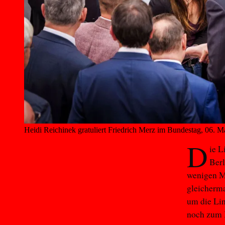
Heidi Reichinek gratuliert Friedrich Merz im Bundestag, 06. M
D
ie L
Berl
wenigen Mo
gleicherma
um die Lin
noch zum 