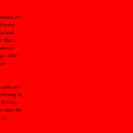
immung zu
 bereit,
in und
ch Merz.
sbereit
gt: »Wir
 um
s gehe nur
arteitag in
 Freitag
n hätte die
 so