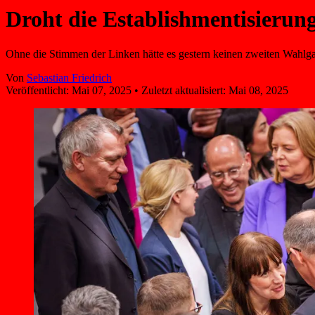
Droht die Establish­mentisierun
Ohne die Stimmen der Linken hätte es gestern keinen zweiten Wahlga
Von
Sebastian Friedrich
Veröffentlicht:
Mai 07, 2025
•
Zuletzt aktualisiert:
Mai 08, 2025