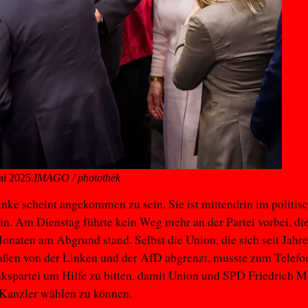
ai 2025.
IMAGO / photothek
inke scheint angekommen zu sein. Sie ist mittendrin im politis
in. Am Dienstag führte kein Weg mehr an der Partei vorbei, di
naten am Abgrund stand. Selbst die Union, die sich seit Jahr
ßen von der Linken und der AfD abgrenzt, musste zum Telefon
kspartei um Hilfe zu bitten, damit Union und SPD Friedrich 
Kanzler wählen zu können.