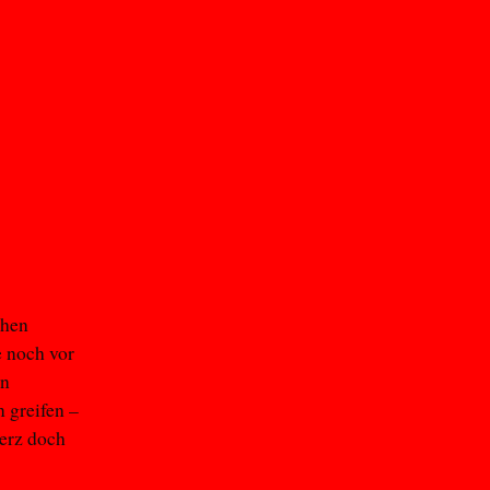
chen
e noch vor
en
 greifen –
Merz doch