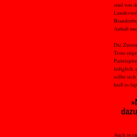
sind von d
Landesver
Brandenbu
Anhalt und
Die Zusti
Trotz eng
Parteispit
lediglich,
sollte sic
hieß es la
»
dazu
Auch in ei