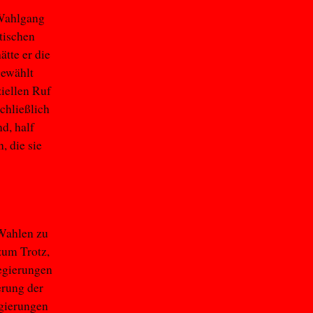
 Wahlgang
tischen
ätte er die
gewählt
ziellen Ruf
schließlich
nd, half
, die sie
 Wahlen zu
zum Trotz,
regierungen
rung der
gierungen