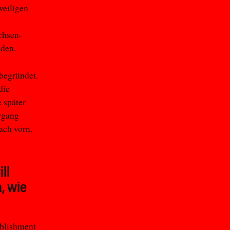
weiligen
s
chsen-
nden.
begründet.
die
e später
organg
ach vorn,
ll
, wie
ablishment