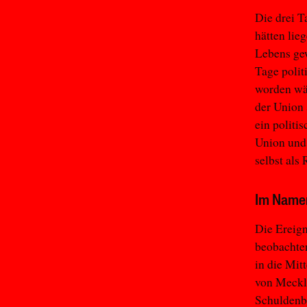
Die drei 
hätten lie
Lebens gew
Tage polit
worden wär
der Union 
ein politis
Union und 
selbst als
Im Namen
Die Ereign
beobachten
in die Mit
von Meckl
Schuldenb