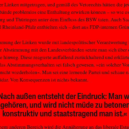
er Linken mitgetragen, und gemäß des Vetorechts hätten die je
bände problemlos eine Enthaltung erwirken können – so wie e
rg und Thüringen unter dem Einfluss des BSW taten. Auch Sa
 Rheinland-Pfalz enthielten sich – dort aus FDP-internen Grü
mmung der Linken wurde mit landespolitischer Verantwortung 
er Abstimmung mit den Landesverbänden setzte man sich über 
ze hinweg. Diese reagierte auffallend zurückhaltend und erklärt
 das Abstimmungsverhalten sei falsch gewesen, »ein solcher V
h nicht wiederholen«. Man sei eine lernende Partei und schaue n
pidar. Von Konsequenzen ist nichts bekannt.
Nach außen entsteht der Eindruck: Man wi
gehören, und wird nicht müde zu betonen
konstruktiv und staatstragend man ist.«
nem anderen Bereich wird die Annäherung an das liberale Est