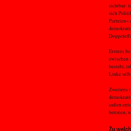
sichtbar: 
sich Polit
Parteien« 
demokratis
Doppeleffe
Erstens be
zwischen 
besteht, i
Linke selb
Zweitens r
demokratis
außen ents
betonen, w
Zu welch