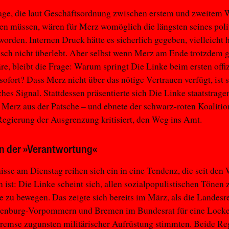
Tage, die laut Geschäftsordnung zwischen erstem und zweitem
gen müssen, wären für Merz womöglich die längsten seines poli
orden. Internen Druck hätte es sicherlich gegeben, vielleicht h
isch nicht überlebt. Aber selbst wenn Merz am Ende trotzdem 
e, bleibt die Frage: Warum springt Die Linke beim ersten offi
sofort? Dass Merz nicht über das nötige Vertrauen verfügt, ist 
ches Signal. Stattdessen präsentierte sich Die Linke staatstrage
Merz aus der Patsche – und ebnete der schwarz-roten Koalition
 Regierung der Ausgrenzung kritisiert, den Weg ins Amt.
 der »Verantwortung«
isse am Dienstag reihen sich ein in eine Tendenz, die seit den
 ist: Die Linke scheint sich, allen sozialpopulistischen Tönen 
te zu bewegen. Das zeigte sich bereits im März, als die Landes
enburg-Vorpommern und Bremen im Bundesrat für eine Locke
remse zugunsten militärischer Aufrüstung stimmten. Beide Re