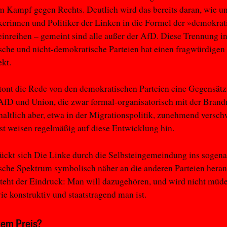
im Kampf gegen Rechts. Deutlich wird das bereits daran, wie un
ikerinnen und Politiker der Linken in die Formel der »demokra
einreihen – gemeint sind alle außer der AfD. Diese Trennung i
che und nicht-demokratische Parteien hat einen fragwürdigen
kt.
tont die Rede von den demokratischen Parteien eine Gegensätz
AfD und Union, die zwar formal-organisatorisch mit der Bran
nhaltlich aber, etwa in der Migrationspolitik, zunehmend versc
st weisen regelmäßig auf diese Entwicklung hin.
ückt sich Die Linke durch die Selbsteingemeindung ins sogen
che Spektrum symbolisch näher an die anderen Parteien hera
teht der Eindruck: Man will dazugehören, und wird nicht müd
ie konstruktiv und staatstragend man ist.
em Preis?