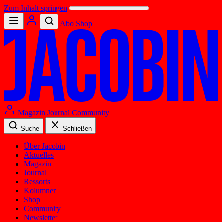
Zum Inhalt springen
Abo
Shop
Magazin
Journal
Community
Suche
Schließen
Über Jacobin
Aktuelles
Magazin
Journal
Ressorts
Kolumnen
Shop
Community
Newsletter