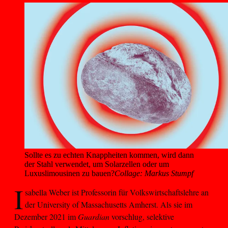
Sollte es zu echten Knappheiten kommen, wird dann 
der Stahl verwendet, um Solarzellen oder um 
Luxuslimousinen zu bauen?
Collage: Markus Stumpf
I
sabella Weber ist Professorin für Volkswirtschaftslehre an
der University of Massachusetts Amherst. Als sie im
Dezember 2021 im
Guardian
vorschlug, selektive