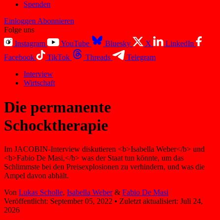
Spenden
Einloggen
Abonnieren
Folge uns
Instagram
YouTube
Bluesky
X
LinkedIn
Facebook
TikTok
Threads
Telegram
Interview
Wirtschaft
Die permanente
Schocktherapie
Im JACOBIN-Interview diskutieren <b>Isabella Weber</b> und
<b>Fabio De Masi,</b> was der Staat tun könnte, um das
Schlimmste bei den Preisexplosionen zu verhindern, und was die
Ampel davon abhält.
Von
Lukas Scholle
,
Isabella Weber
&
Fabio De Masi
Veröffentlicht:
September 05, 2022
•
Zuletzt aktualisiert:
Juli 24,
2026