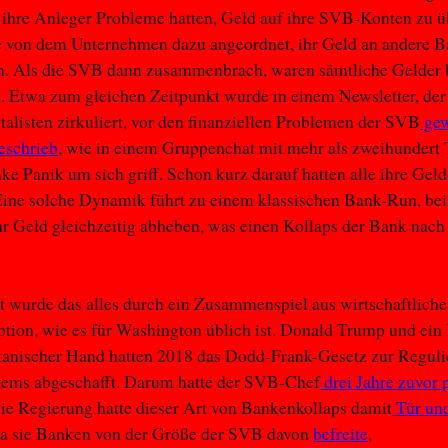
s ihre Anleger Probleme hatten, Geld auf ihre SVB-Konten zu 
e von dem Unternehmen dazu angeordnet, ihr Geld an andere 
n. Als die SVB dann zusammenbrach, waren sämtliche Gelder b
 Etwa zum gleichen Zeitpunkt wurde in einem Newsletter, der
talisten zirkuliert, vor den finanziellen Problemen der SVB
gew
eschrieb
, wie in einem Gruppenchat mit mehr als zweihundert 
e Panik um sich griff. Schon kurz darauf hatten alle ihre Geld
ine solche Dynamik führt zu einem klassischen Bank-Run, bei
hr Geld gleichzeitig abheben, was einen Kollaps der Bank nach
 wurde das alles durch ein Zusammenspiel aus wirtschaftlich
tion, wie es für Washington üblich ist. Donald Trump und ein
kanischer Hand hatten 2018 das Dodd-Frank-Gesetz zur Reguli
tems abgeschafft. Darum hatte der SVB-Chef
drei Jahre zuvor 
ie Regierung hatte dieser Art von Bankenkollaps damit
Tür und
da sie Banken von der Größe der SVB davon
befreite
,