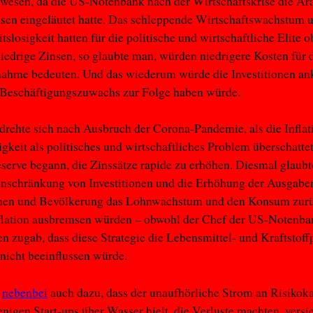
ewesen, da die US-Notenbank nach der Wirtschaftskrise die Är
sen eingeläutet hatte. Das schleppende Wirtschaftswachstum 
tslosigkeit hatten für die politische und wirtschaftliche Elite o
 niedrige Zinsen, so glaubte man, würden niedrigere Kosten für 
nahme bedeuten. Und das wiederum würde die Investitionen an
 Beschäftigungszuwachs zur Folge haben würde.
rehte sich nach Ausbruch der Corona-Pandemie, als die Inflat
igkeit als politisches und wirtschaftliches Problem überschatte
serve begann, die Zinssätze rapide zu erhöhen. Diesmal glaub
inschränkung von Investitionen und die Erhöhung der Ausgabe
en und Bevölkerung das Lohnwachstum und den Konsum zurü
nflation ausbremsen würden – obwohl der Chef der US-Notenb
en zugab, dass diese Strategie die Lebensmittel- und Kraftstoff
nicht beeinflussen würde.
e
nebenbei
auch dazu, dass der unaufhörliche Strom an Risikokap
jenigen Start-ups über Wasser hielt, die Verluste machten, versi