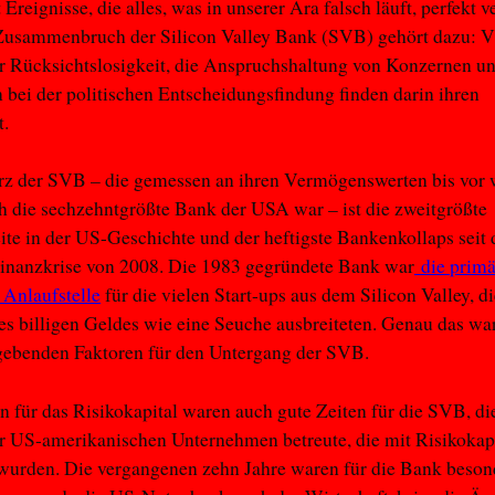
t Ereignisse, die alles, was in unserer Ära falsch läuft, perfekt 
Zusammenbruch der Silicon Valley Bank (SVB) gehört dazu: Vi
er Rücksichtslosigkeit, die Anspruchshaltung von Konzernen un
 bei der politischen Entscheidungsfindung finden darin ihren
t.
rz der SVB – die gemessen an ihren Vermögenswerten bis vor
 die sechzehntgrößte Bank der USA war – ist die zweitgrößte
te in der US-Geschichte und der heftigste Bankenkollaps seit 
Finanzkrise von 2008. Die 1983 gegründete Bank war
die primä
e Anlaufstelle
für die vielen Start-ups aus dem Silicon Valley, di
des billigen Geldes wie eine Seuche ausbreiteten. Genau das war
gebenden Faktoren für den Untergang der SVB.
n für das Risikokapital waren auch gute Zeiten für die SVB, die
er US-amerikanischen Unternehmen betreute, die mit Risikokap
 wurden. Die vergangenen zehn Jahre waren für die Bank beson