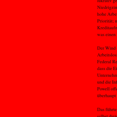
lukrativ g
Niedrigzin
hohe Arbei
Priorität;
Kreditauf
was einen
Der Wind d
Arbeitslos
Federal Re
dass die E
Unternehm
und die I
Powell off
überhaupt 
Das führt
selbst die