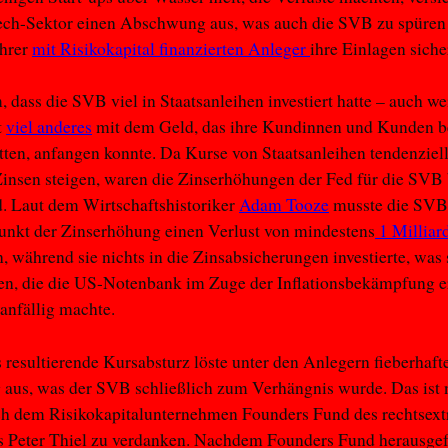
Tech-Sektor einen Abschwung aus, was auch die SVB zu spüren
ihrer
mit Risikokapital finanzierten Anleger
ihre Einlagen siche
 dass die SVB viel in Staatsanleihen investiert hatte – auch wei
t
viel anderes
mit dem Geld, das ihre Kundinnen und Kunden be
tten, anfangen konnte. Da Kurse von Staatsanleihen tendenziell
insen steigen, waren die Zinserhöhungen der Fed für die SVB
. Laut dem Wirtschaftshistoriker
Adam Tooze
musste die SVB 
unkt der Zinserhöhung einen Verlust von mindestens
1 Milliar
 während sie nichts in die Zinsabsicherungen investierte, was s
, die die US-Notenbank im Zuge der Inflationsbekämpfung er
anfällig machte.
 resultierende Kursabsturz löste unter den Anlegern fieberhaft
aus, was der SVB schließlich zum Verhängnis wurde. Das ist 
uch dem Risikokapitalunternehmen Founders Fund des rechtsex
rs Peter Thiel zu verdanken. Nachdem Founders Fund herausge