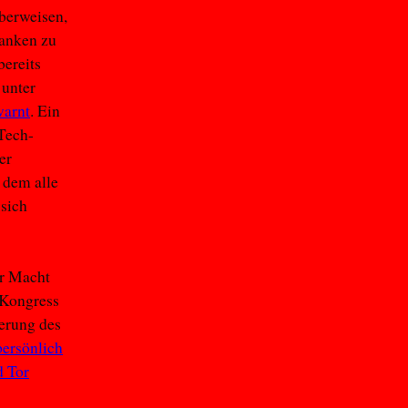
überweisen,
Banken zu
ereits
 unter
arnt
. Ein
Tech-
er
 dem alle
 sich
er Macht
 Kongress
erung des
persönlich
 Tor