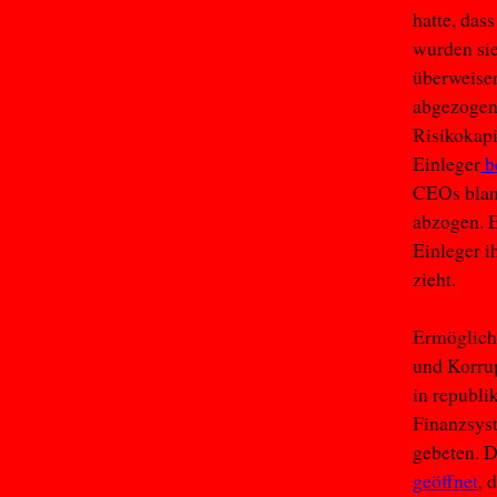
hatte, das
wurden si
überweise
abgezogen.
Risikokapi
Einleger
b
CEOs blank
abzogen. E
Einleger i
zieht.
Ermöglicht
und Korrup
in republi
Finanzsys
gebeten. D
geöffnet
, 