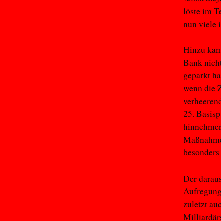
löste im 
nun viele 
Hinzu kam,
Bank nich
geparkt ha
wenn die Z
verheerend
25. Basisp
hinnehmen,
Maßnahmen
besonders 
Der daraus
Aufregung 
zuletzt a
Milliardä