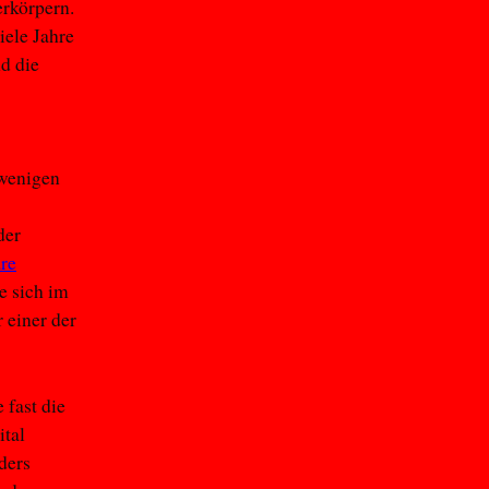
verkörpern.
ele Jahre
d die
 wenigen
der
re
e sich im
 einer der
 fast die
ital
ders