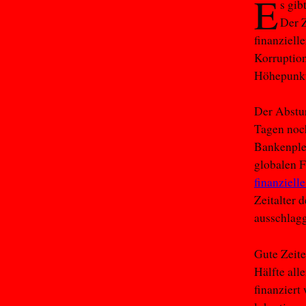
E
s gib
Der 
finanziell
Korruption
Höhepunk
Der Abstu
Tagen noch
Bankenplei
globalen 
finanziell
Zeitalter 
ausschlag
Gute Zeite
Hälfte all
finanziert