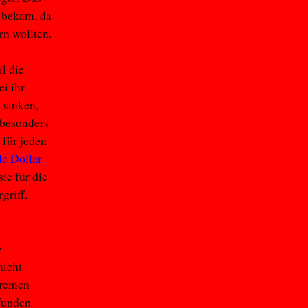
 bekam, da
rn wollten.
l die
i ihr
 sinken,
 besonders
für jeden
de Dollar
ie für die
griff,
e
nicht
tremen
funden