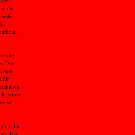
a der
und die
berste
die
kurbeln,
ion die
te. Die
te man,
n für
ckhalten
ank Jerome
preise
ital, der
egte. Das