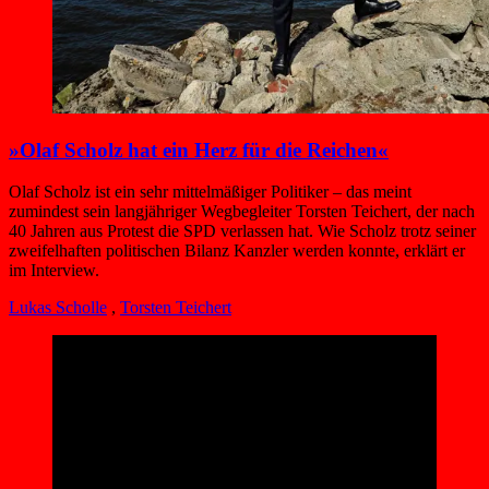
»Olaf Scholz hat ein Herz für die Reichen«
Olaf Scholz ist ein sehr mittelmäßiger Politiker – das meint
zumindest sein langjähriger Wegbegleiter Torsten Teichert, der nach
40 Jahren aus Protest die SPD verlassen hat. Wie Scholz trotz seiner
zweifelhaften politischen Bilanz Kanzler werden konnte, erklärt er
im Interview.
Lukas Scholle
,
Torsten Teichert