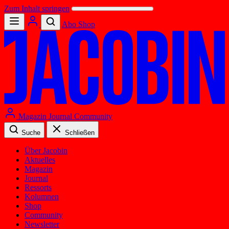
Zum Inhalt springen
Abo
Shop
Magazin
Journal
Community
Suche
Schließen
Über Jacobin
Aktuelles
Magazin
Journal
Ressorts
Kolumnen
Shop
Community
Newsletter