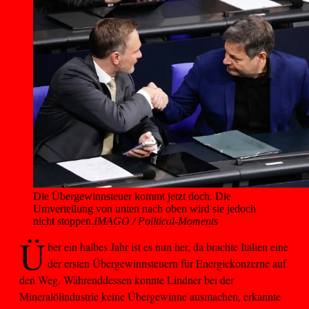
Die Übergewinnsteuer kommt jetzt doch. Die 
Umverteilung von unten nach oben wird sie jedoch 
nicht stoppen.
IMAGO / Political-Moments
Ü
ber ein halbes Jahr ist es nun her, da brachte Italien eine
der ersten Übergewinnsteuern für Energiekonzerne auf
den Weg. Währenddessen konnte Lindner bei der
Mineralölindustrie keine Übergewinne ausmachen, erkannte