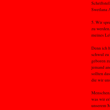
Schriftste
Swetlana A
5. Wir spr
zu werden
meines Leb
Denn ich h
schwul zu 
geboren zu
jemand and
sollten da
die wir un
Menschen, 
was wir er
unserem Mu