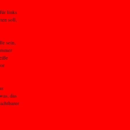
für links
ten soll,
le sein,
 immer
eiße
vor
as
was, das
sichtbarer