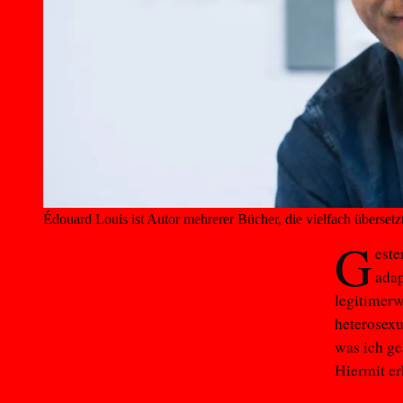
Édouard Louis ist Autor mehrerer Bücher, die vielfach übersetzt
G
este
adap
legitimerw
heterosexu
was ich gea
Hiermit er