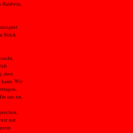
es Baldwin,
enteignet
in Stück
esucht,
Welt
g, dass
n kann. Wir
rtragen,
ür uns tut.
sprechen,
 wir mit
serem