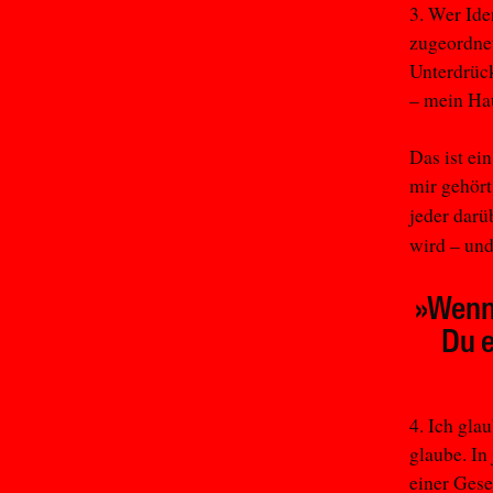
3. Wer Ide
zugeordnet
Unterdrück
– mein Hau
Das ist ei
mir gehört
jeder darü
wird – und
»Wenn 
Du e
4. Ich gla
glaube. In
einer Gese