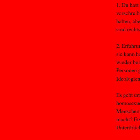
1. Du hast
vorschreib
halten, ab
sind rechts
2. Erfahru
sie kann h
wieder hom
Personen 
Ideologien
Es geht um
homosexuel
Menschen a
macht? Etw
Unterdrüc