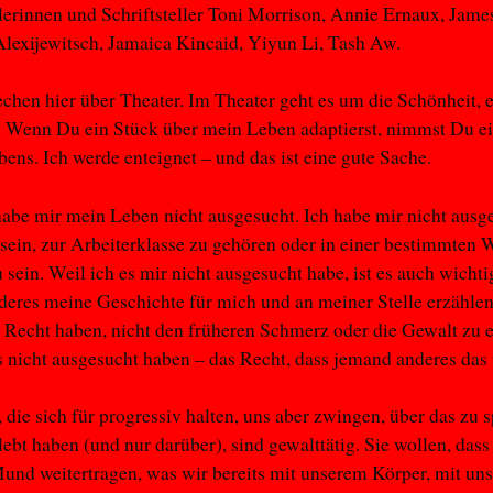
llerinnen und Schriftsteller Toni Morrison, Annie Ernaux, Jam
lexijewitsch, Jamaica Kincaid, Yiyun Li, Tash Aw.
echen hier über Theater. Im Theater geht es um die Schönheit, 
. Wenn Du ein Stück über mein Leben adaptierst, nimmst Du e
ens. Ich werde enteignet – und das ist eine gute Sache.
abe mir mein Leben nicht ausgesucht. Ich habe mir nicht ausg
sein, zur Arbeiterklasse zu gehören oder in einer bestimmten 
 sein. Weil ich es mir nicht ausgesucht habe, ist es auch wichti
eres meine Geschichte für mich und an meiner Stelle erzähle
s Recht haben, nicht den früheren Schmerz oder die Gewalt zu e
s nicht ausgesucht haben – das Recht, dass jemand anderes das f
die sich für progressiv halten, uns aber zwingen, über das zu 
lebt haben (und nur darüber), sind gewalttätig. Sie wollen, dass
nd weitertragen, was wir bereits mit unserem Körper, mit un