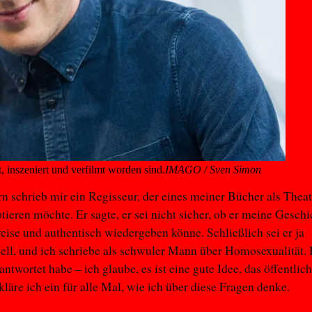
, inszeniert und verfilmt worden sind.
IMAGO / Sven Simon
rn schrieb mir ein Regisseur, der eines meiner Bücher als Thea
tieren möchte. Er sagte, er sei nicht sicher, ob er meine Geschi
eise und authentisch wiedergeben könne. Schließlich sei er ja
ell, und ich schriebe als schwuler Mann über Homosexualität. H
ntwortet habe – ich glaube, es ist eine gute Idee, das öffentlich
kläre ich ein für alle Mal, wie ich über diese Fragen denke.