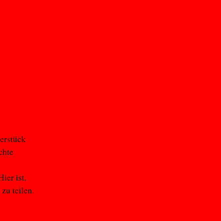
terstück
chte
ier ist,
 zu teilen.