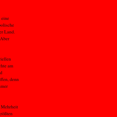
 eine
olische
er Land.
 Aber
iellen
ichte am
nd
ffen, denn
immer
e Mehrheit
größten