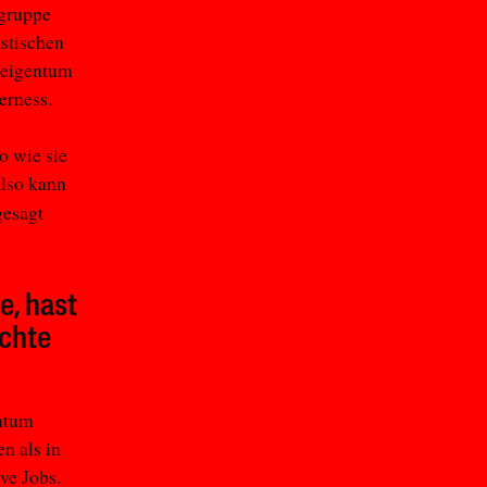
ngruppe
istischen
teigentum
erness.
o wie sie
also kann
esagt
e, hast
ichte
entum
en als in
ve Jobs.