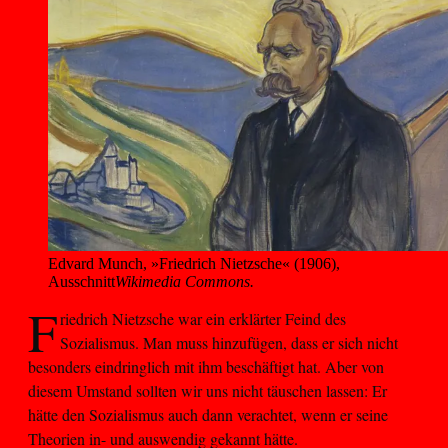
Edvard Munch, »Friedrich Nietzsche« (1906), 
Ausschnitt
Wikimedia Commons.
F
riedrich Nietzsche war ein erklärter Feind des
Sozialismus. Man muss hinzufügen, dass er sich nicht
besonders eindringlich mit ihm beschäftigt hat. Aber von
diesem Umstand sollten wir uns nicht täuschen lassen: Er
hätte den Sozialismus auch dann verachtet, wenn er seine
Theorien in- und auswendig gekannt hätte.