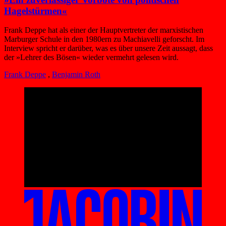
Hagelstürmen«
Frank Deppe hat als einer der Hauptvertreter der marxistischen
Marburger Schule in den 1980ern zu Machiavelli geforscht. Im
Interview spricht er darüber, was es über unsere Zeit aussagt, dass
der »Lehrer des Bösen« wieder vermehrt gelesen wird.
Frank Deppe
,
Benjamin Roth