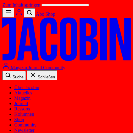
Zum Inhalt springen
Abo
Shop
Magazin
Journal
Community
Suche
Schließen
Über Jacobin
Aktuelles
Magazin
Journal
Ressorts
Kolumnen
Shop
Community
Newsletter