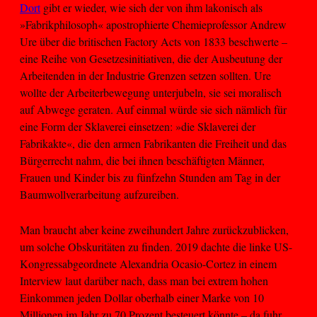
Dort
gibt er wieder, wie sich der von ihm lakonisch als
»Fabrikphilosoph« apostrophierte Chemieprofessor Andrew
Ure über die britischen Factory Acts von 1833 beschwerte –
eine Reihe von Gesetzesinitiativen, die der Ausbeutung der
Arbeitenden in der Industrie Grenzen setzen sollten. Ure
wollte der Arbeiterbewegung unterjubeln, sie sei moralisch
auf Abwege geraten. Auf einmal würde sie sich nämlich für
eine Form der Sklaverei einsetzen: »die Sklaverei der
Fabrikakte«, die den armen Fabrikanten die Freiheit und das
Bürgerrecht nahm, die bei ihnen beschäftigten Männer,
Frauen und Kinder bis zu fünfzehn Stunden am Tag in der
Baumwollverarbeitung aufzureiben.
Man braucht aber keine zweihundert Jahre zurückzublicken,
um solche Obskuritäten zu finden. 2019 dachte die linke US-
Kongressabgeordnete Alexandria Ocasio-Cortez in einem
Interview laut darüber nach, dass man bei extrem hohen
Einkommen jeden Dollar oberhalb einer Marke von 10
Millionen im Jahr zu 70 Prozent besteuert könnte – da fuhr