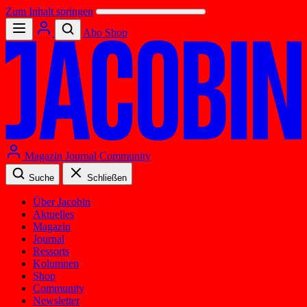
Zum Inhalt springen
Abo
Shop
Magazin
Journal
Community
Suche
Schließen
Über Jacobin
Aktuelles
Magazin
Journal
Ressorts
Kolumnen
Shop
Community
Newsletter