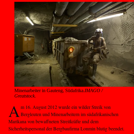
Minenarbeiter in Gauteng, Südafrika.
IMAGO /
Greatstock.
A
m 16. August 2012 wurde ein wilder Streik von
Bergleuten und Minenarbeitern im südafrikanischen
Marikana von bewaffneten Streitkräfte und dem
Sicherheitspersonal der Bergbaufirma Lonmin blutig beendet.