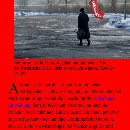
Wohin soll es in Zukunft gehen und mit wem? Auch 
die Partei scheint das nicht so recht zu wissen.
IMAGO /
IPON.
A
ls sie ihr Ziel aus den Augen verloren hatten,
verdoppelten sie ihre Anstrengungen«. Dieses Zitat von
Mark Twain bringt sowohl die Ursache für die
verheerende
Entwicklung
der LINKEN zum Ausdruck als auch die
Reaktion vieler führender Linker darauf. Die Partei gibt zwar
angestrengt Antworten auf eine Gesellschaft im Umbruch,
aber die Serie von Misserfolgen bei Wahlen zeigt: Es sind