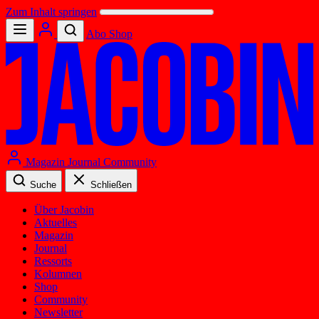
Zum Inhalt springen
Abo
Shop
Magazin
Journal
Community
Suche
Schließen
Über Jacobin
Aktuelles
Magazin
Journal
Ressorts
Kolumnen
Shop
Community
Newsletter