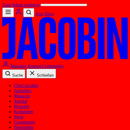
Zum Inhalt springen
Abo
Shop
Magazin
Journal
Community
Suche
Schließen
Über Jacobin
Aktuelles
Magazin
Journal
Ressorts
Kolumnen
Shop
Community
Newsletter