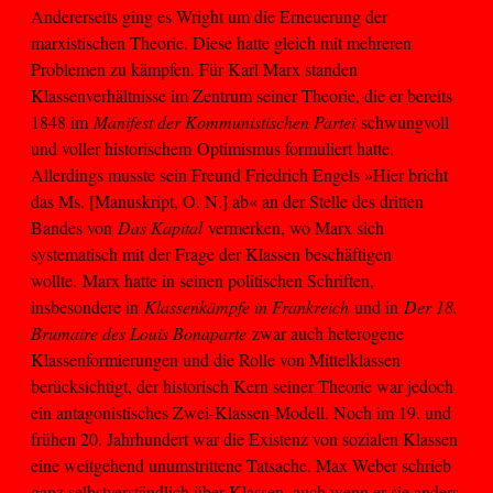
Andererseits ging es Wright um die Erneuerung der
marxistischen Theorie. Diese hatte gleich mit mehreren
Problemen zu kämpfen. Für Karl Marx standen
Klassenverhältnisse im Zentrum seiner Theorie, die er bereits
1848 im
Manifest der Kommunistischen Partei
schwungvoll
und voller historischem Optimismus formuliert hatte.
Allerdings musste sein Freund Friedrich Engels »Hier bricht
das Ms. [Manuskript, O. N.] ab« an der Stelle des dritten
Bandes von
Das Kapital
vermerken, wo Marx sich
systematisch mit der Frage der Klassen beschäftigen
wollte. Marx hatte in seinen politischen Schriften,
insbesondere in
Klassenkämpfe in Frankreich
und in
Der 18.
Brumaire des Louis Bonaparte
zwar auch heterogene
Klassenformierungen und die Rolle von Mittelklassen
berücksichtigt, der historisch Kern seiner Theorie war jedoch
ein antagonistisches Zwei-Klassen-Modell. Noch im 19. und
frühen 20. Jahrhundert war die Existenz von sozialen Klassen
eine weitgehend unumstrittene Tatsache. Max Weber schrieb
ganz selbstverständlich über Klassen, auch wenn er sie anders