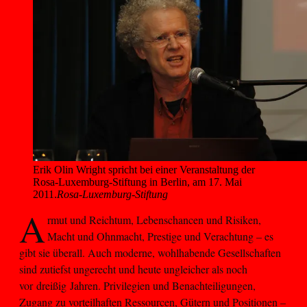
Erik Olin Wright spricht bei einer Veranstaltung der 
Rosa-Luxemburg-Stiftung in Berlin, am 17. Mai 
2011.
Rosa-Luxemburg-Stiftung
A
rmut und Reichtum, Lebenschancen und Risiken,
Macht und Ohnmacht, Prestige und Verachtung – es
gibt sie überall. Auch moderne, wohlhabende Gesellschaften
sind zutiefst ungerecht und heute ungleicher als noch
vor dreißig Jahren. Privilegien und Benachteiligungen,
Zugang zu vorteilhaften Ressourcen, Gütern und Positionen –