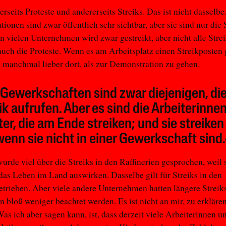
erseits Proteste und andererseits Streiks. Das ist nicht dasselbe
ionen sind zwar öffentlich sehr sichtbar, aber sie sind nur die 
In vielen Unternehmen wird zwar gestreikt, aber nicht alle Str
uch die Proteste. Wenn es am Arbeitsplatz einen Streikposten g
e manchmal lieber dort, als zur Demonstration zu gehen.
 Gewerkschaften sind zwar diejenigen, di
ik aufrufen. Aber es sind die Arbeiterinne
ter, die am Ende streiken; und sie streiken
wenn sie nicht in einer Gewerkschaft sind.
urde viel über die Streiks in den Raffinerien gesprochen, weil s
 das Leben im Land auswirken. Dasselbe gilt für Streiks in den
trieben. Aber viele andere Unternehmen hatten längere Streiks
 bloß weniger beachtet werden. Es ist nicht an mir, zu erkläre
 Was ich aber sagen kann, ist, dass derzeit viele Arbeiterinnen u