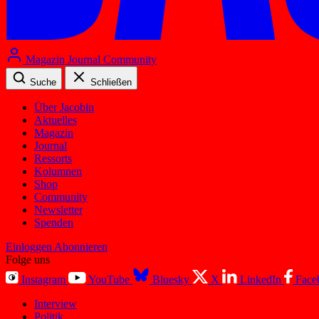
Magazin
Journal
Community
Suche
Schließen
Über Jacobin
Aktuelles
Magazin
Journal
Ressorts
Kolumnen
Shop
Community
Newsletter
Spenden
Einloggen
Abonnieren
Folge uns
Instagram
YouTube
Bluesky
X
LinkedIn
Face
Interview
Politik