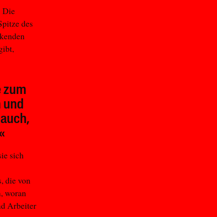
. Die
Spitze des
eikenden
ibt,
e zum
n und
 auch,
«
ie sich
, die von
n, woran
nd Arbeiter