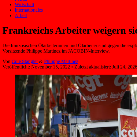
Wirtschaft
Internationales
Arbeit
Frankreichs Arbeiter weigern sic
Die französischen Ölarbeiterinnen und Ölarbeiter sind gegen die explo
Vorsitzende Philippe Martinez im JACOBIN-Interview.
Von
Cole Stangler
&
Philippe Martinez
Veröffentlicht:
November 15, 2022
•
Zuletzt aktualisiert:
Juli 24, 202