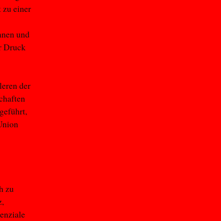
 zu einer
innen und
r Druck
leren der
chaften
geführt,
Union
h zu
z,
tenziale