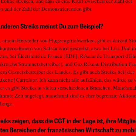
 Löhne streiken, und dass es eine Kluft zwischen der Zahl der
n und der Zahl der Demonstrierenden gibt.
nderen Streiks meinst Du zum Beispiel?
, einem Hersteller von Flugzeugtriebwerken, gibt es derzeit St
bunternehmern von Safran wird gestreikt, etwa bei Lisi. Und i
tor, bei Électricité de France [EDF], Réseau de Transport d'Éle
kreichs Stromnetzbetreiber], und Gaz Réseau Distribution Fr
m Gasnetzbetreiber des Landes. Es gibt auch Streiks bei [der
kette] Carrefour. Ich kann nicht alle aufzählen, das würde zu v
er es gibt Streiks in vielen verschiedenen Branchen. Manchmal
immte Zeit angelegt, manchmal sind es eher begrenzte Aktione
Menge.
eiks zeigen, dass die CGT in der Lage ist, ihre Mitglie
en Bereichen der französischen Wirtschaft zu mobil