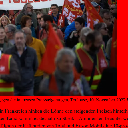
 gegen die immensen Preissteigerungen, Toulouse, 10. November 2022.
in Frankreich hinken die Löhne den steigenden Preisen hinterh
en Land kommt es deshalb zu Streiks. Am meisten beachtet wu
ftigten der Raffinerien von Total und Exxon Mobil eine 10-pro