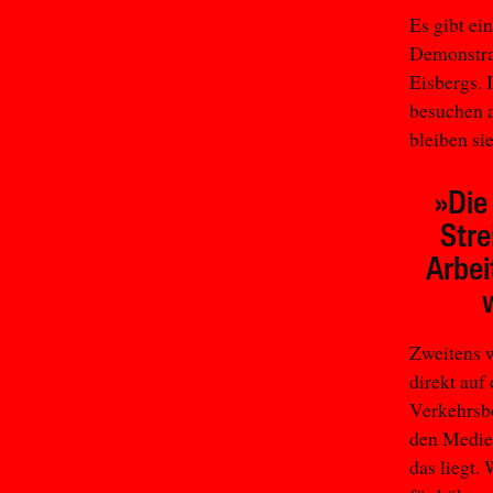
Es gibt ein
Demonstrat
Eisbergs. 
besuchen a
bleiben si
»Die
Stre
Arbei
Zweitens w
direkt auf
Verkehrsbe
den Medien
das liegt.