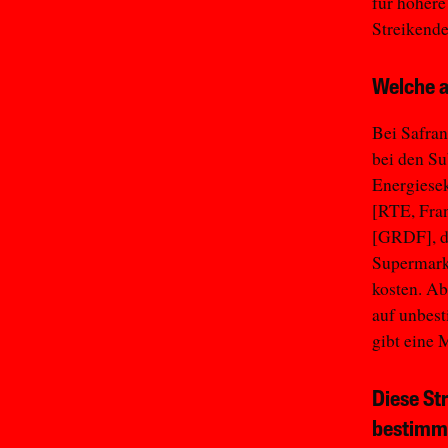
für höhere
Streikende
Welche a
Bei Safran
bei den Su
Energiesek
[RTE, Fran
[GRDF], de
Supermarkt
kosten. Ab
auf unbest
gibt eine 
Diese Str
bestimmt