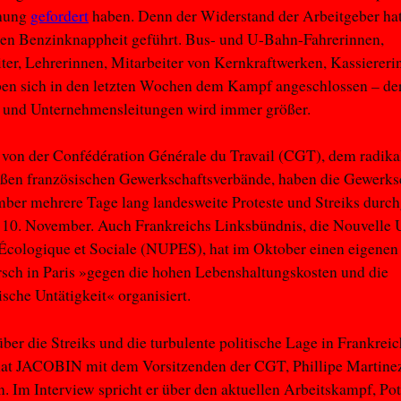
hung
gefordert
haben. Denn der Widerstand der Arbeitgeber hat
ten Benzinknappheit geführt. Bus- und U-Bahn-Fahrerinnen,
ter, Lehrerinnen, Mitarbeiter von Kernkraftwerken, Kassierer
ben sich in den letzten Wochen dem Kampf angeschlossen – de
k und Unternehmensleitungen wird immer größer.
von der Confédération Générale du Travail (CGT), dem radika
oßen französischen Gewerkschaftsverbände, haben die Gewerks
mber mehrere Tage lang landesweite Proteste und Streiks durch
 10. November. Auch Frankreichs Linksbündnis, die Nouvelle 
Écologique et Sociale (NUPES), hat im Oktober einen eigenen
sch in Paris »gegen die hohen Lebenshaltungskosten und die
ische Untätigkeit« organisiert.
er die Streiks und die turbulente politische Lage in Frankreic
hat JACOBIN mit dem Vorsitzenden der CGT, Phillipe Martine
. Im Interview spricht er über den aktuellen Arbeitskampf, Po