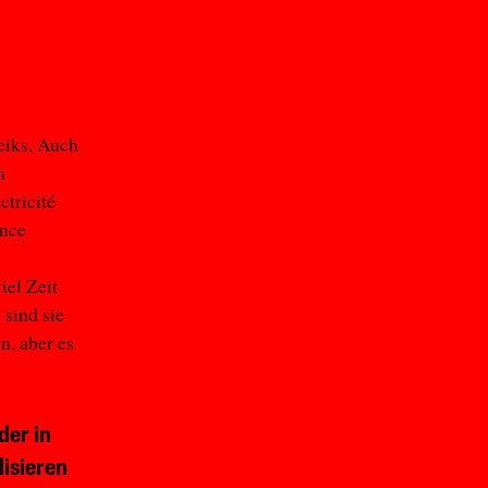
reiks. Auch
m
ctricité
ance
iel Zeit
 sind sie
n, aber es
der in
isieren