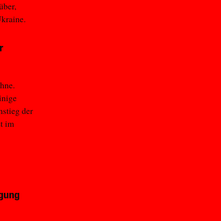
über,
Ukraine.
r
öhne.
inige
nstieg der
t im
egung