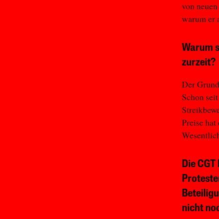
von neuen
warum er a
Warum st
zurzeit?
Der Grund 
Schon seit
Streikbewe
Preise hat
Wesentlic
Die CGT 
Proteste
Beteilig
nicht no