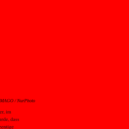
IMAGO / NurPhoto
er, im
rde, dass
zentige