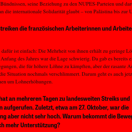
 Bündnissen, seine Beziehung zu den NUPES-Parteien und dar
n die internationale Solidarität glaubt – von Palästina bis zur 
reiken die französischen Arbeiterinnen und Arbeite
dafür ist einfach: Die Mehrheit von ihnen erhält zu geringe L
 Anfang des Jahres war die Lage schwierig. Da gab es bereits e
gungen, die für höhere Löhne zu kämpften, aber der rasante A
 die Situation nochmals verschlimmert. Darum geht es auch jetz
hen um Lohnerhöhungen.
hat an mehreren Tagen zu landesweiten Streiks und
n aufgerufen. Zuletzt, etwa am 27. Oktober, war die
ung aber nicht sehr hoch. Warum bekommt die Bew
ch mehr Unterstützung?