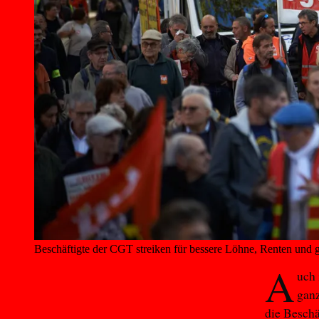
Beschäftigte der CGT streiken für bessere Löhne, Renten und
A
uch 
ganz
die Beschä