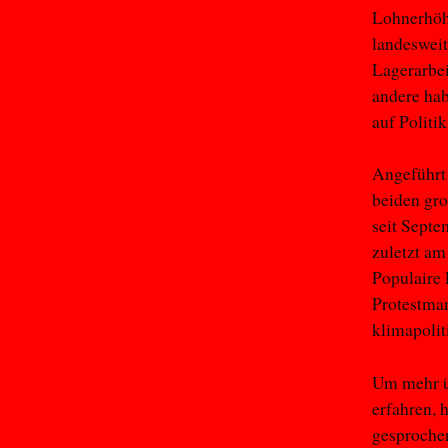
Lohnerhö
landeswei
Lagerarbei
andere ha
auf Politi
Angeführt 
beiden gr
seit Septe
zuletzt am
Populaire 
Protestmar
klimapolit
Um mehr üb
erfahren, 
gesprochen