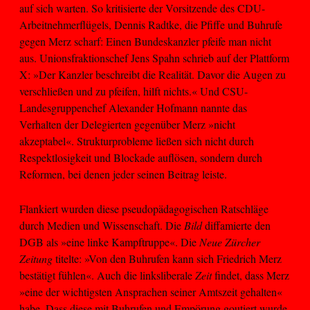
auf sich warten. So kritisierte der Vorsitzende des CDU-
Arbeitnehmerflügels, Dennis Radtke, die Pfiffe und Buhrufe
gegen Merz scharf: Einen Bundeskanzler pfeife man nicht
aus. Unionsfraktionschef Jens Spahn schrieb auf der Plattform
X: »Der Kanzler beschreibt die Realität. Davor die Augen zu
verschließen und zu pfeifen, hilft nichts.« Und CSU-
Landesgruppenchef Alexander Hofmann nannte das
Verhalten der Delegierten gegenüber Merz »nicht
akzeptabel«. Strukturprobleme ließen sich nicht durch
Respektlosigkeit und Blockade auflösen, sondern durch
Reformen, bei denen jeder seinen Beitrag leiste.
Flankiert wurden diese pseudopädagogischen Ratschläge
durch Medien und Wissenschaft. Die
Bild
diffamierte den
DGB als »eine linke Kampftruppe«. Die
Neue Zürcher
Zeitung
titelte: »Von den Buhrufen kann sich Friedrich Merz
bestätigt fühlen«. Auch die linksliberale
Zeit
findet, dass Merz
»eine der wichtigsten Ansprachen seiner Amtszeit gehalten«
habe. Dass diese mit Buhrufen und Empörung goutiert wurde,