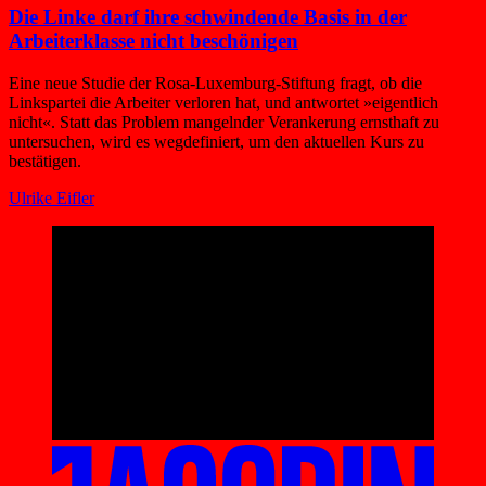
Die Linke darf ihre schwindende Basis in der
Arbeiterklasse nicht beschönigen
Eine neue Studie der Rosa-Luxemburg-Stiftung fragt, ob die
Linkspartei die Arbeiter verloren hat, und antwortet »eigentlich
nicht«. Statt das Problem mangelnder Verankerung ernsthaft zu
untersuchen, wird es wegdefiniert, um den aktuellen Kurs zu
bestätigen.
Ulrike Eifler