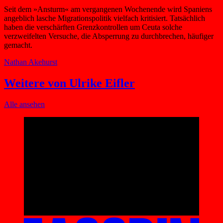
Seit dem »Ansturm« am vergangenen Wochenende wird Spaniens
angeblich lasche Migrationspolitik vielfach kritisiert. Tatsächlich
haben die verschärften Grenzkontrollen um Ceuta solche
verzweifelten Versuche, die Absperrung zu durchbrechen, häufiger
gemacht.
Nathan Akehurst
Weitere von Ulrike Eifler
Alle ansehen