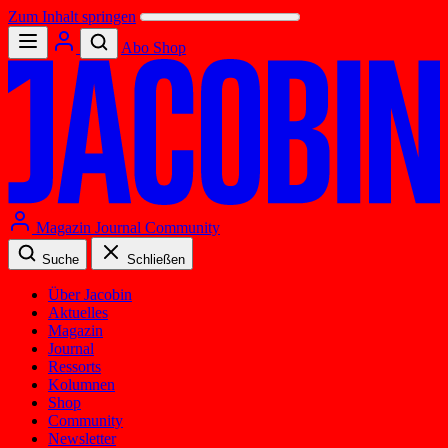
Zum Inhalt springen
Abo
Shop
Magazin
Journal
Community
Suche
Schließen
Über Jacobin
Aktuelles
Magazin
Journal
Ressorts
Kolumnen
Shop
Community
Newsletter