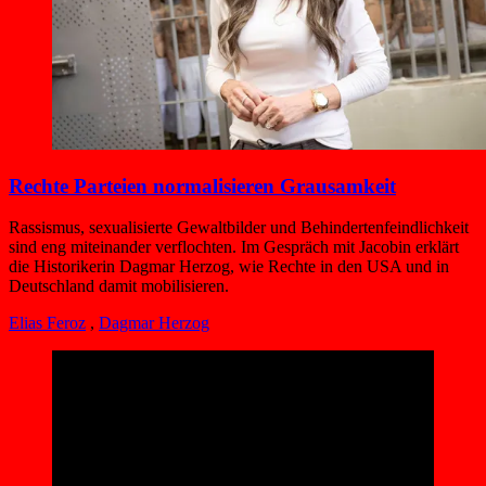
Rechte Parteien normalisieren Grausamkeit
Rassismus, sexualisierte Gewaltbilder und Behindertenfeindlichkeit
sind eng miteinander verflochten. Im Gespräch mit Jacobin erklärt
die Historikerin Dagmar Herzog, wie Rechte in den USA und in
Deutschland damit mobilisieren.
Elias Feroz
,
Dagmar Herzog