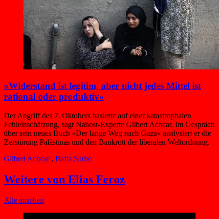
»Widerstand ist legitim, aber nicht jedes Mittel ist
rational oder produktiv«
Der Angriff des 7. Oktobers basierte auf einer katastrophalen
Fehleinschätzung, sagt Nahost-Experte Gilbert Achcar. Im Gespräch
über sein neues Buch »Der lange Weg nach Gaza« analysiert er die
Zerstörung Palästinas und den Bankrott der liberalen Weltordnung.
Gilbert Achcar
,
Bafta Sarbo
Weitere von Elias Feroz
Alle ansehen