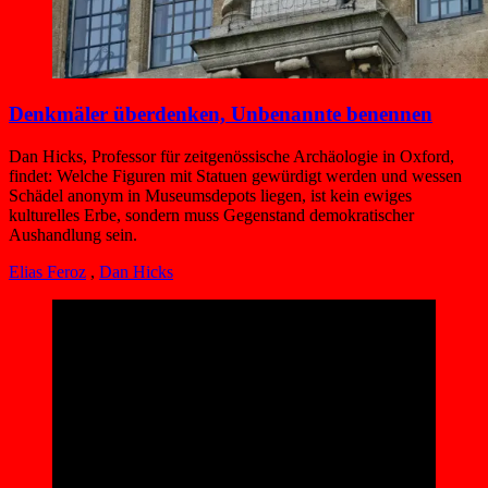
Denkmäler überdenken, Unbenannte benennen
Dan Hicks, Professor für zeitgenössische Archäologie in Oxford,
findet: Welche Figuren mit Statuen gewürdigt werden und wessen
Schädel anonym in Museumsdepots liegen, ist kein ewiges
kulturelles Erbe, sondern muss Gegenstand demokratischer
Aushandlung sein.
Elias Feroz
,
Dan Hicks