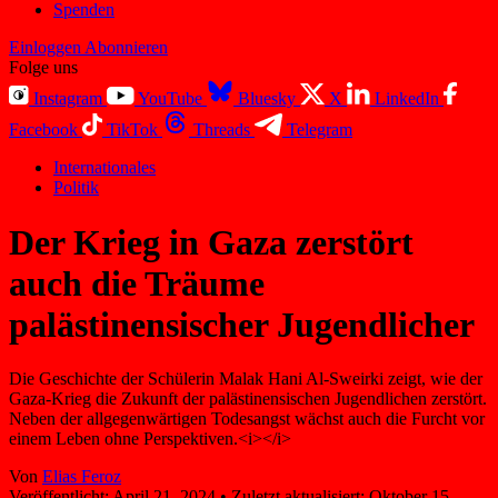
Spenden
Einloggen
Abonnieren
Folge uns
Instagram
YouTube
Bluesky
X
LinkedIn
Facebook
TikTok
Threads
Telegram
Internationales
Politik
Der Krieg in Gaza zerstört
auch die Träume
palästinensischer Jugendlicher
Die Geschichte der Schülerin Malak Hani Al-Sweirki zeigt, wie der
Gaza-Krieg die Zukunft der palästinensischen Jugendlichen zerstört.
Neben der allgegenwärtigen Todesangst wächst auch die Furcht vor
einem Leben ohne Perspektiven.<i></i>
Von
Elias Feroz
Veröffentlicht:
April 21, 2024
•
Zuletzt aktualisiert:
Oktober 15,