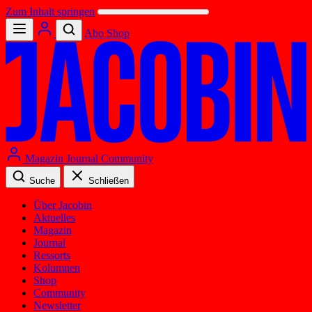
Zum Inhalt springen
Abo
Shop
Magazin
Journal
Community
Suche
Schließen
Über Jacobin
Aktuelles
Magazin
Journal
Ressorts
Kolumnen
Shop
Community
Newsletter