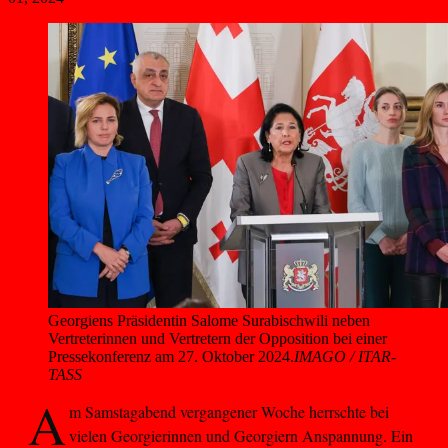
Georgiens Präsidentin Salome Surabischwili neben 
Vertreterinnen und Vertretern der Opposition bei einer 
Pressekonferenz am 27. Oktober 2024.
IMAGO / ITAR-
TASS
A
m Samstagabend vergangener Woche herrschte bei
vielen Georgierinnen und Georgiern Anspannung. Ein