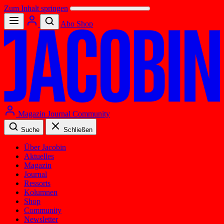
Zum Inhalt springen
Abo
Shop
Magazin
Journal
Community
Suche
Schließen
Über Jacobin
Aktuelles
Magazin
Journal
Ressorts
Kolumnen
Shop
Community
Newsletter