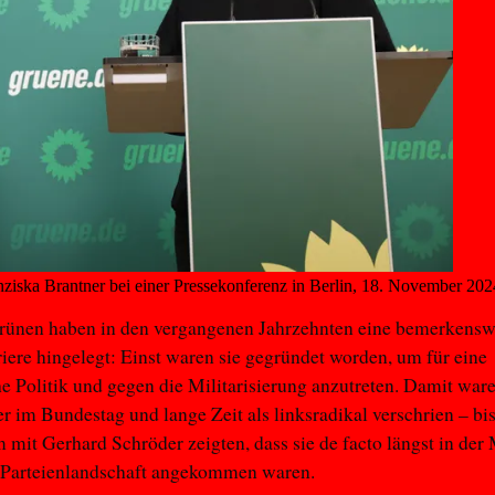
iska Brantner bei einer Pressekonferenz in Berlin, 18. November 202
rünen haben in den vergangenen Jahrzehnten eine bemerkensw
iere hingelegt: Einst waren sie gegründet worden, um für eine
e Politik und gegen die Militarisierung anzutreten. Damit ware
r im Bundestag und lange Zeit als linksradikal verschrien – bis
mit Gerhard Schröder zeigten, dass sie de facto längst in der 
 Parteienlandschaft angekommen waren.