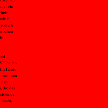
aber ein
rhein-
endrik
riedrich
rbrochen
in
 und
CSU bauen.
 Im Heute
mpromissen
 Lage
, die das
rsitzender
g macht,