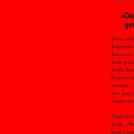
»Die
ge
Diese edel
Bekenntnis
Banaszak: 
nicht gere
wollte Ban
Frontex un
benannt – 
dass man j
Ampel get
Ähnlich ko
Stelle: »W
beste Chan