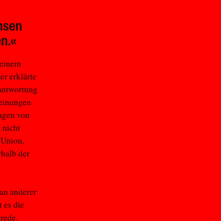
chsen
n.«
 einem
er erklärte
rantwortung
Meinungen
ragen von
 nicht
 Union,
halb der
 an anderer
 es die
srede.