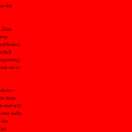
so die
t. Zum
 war
erblicken,
ichelt
Regierung.
ion sei es
lkshows
die neue
n und will
bleme mehr
 der
eit