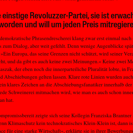
 einstige Revoluzzer-Partei, sie ist erwa
worden und will um jeden Preis mitregiere
demokratische Phrasendrescherei klang zwar erst einmal nach
 zum Dialog, aber weit gefehlt. Denn wenige Augenblicke spät
»Ein Europa, das seine Grenzen nicht schützt, wird seiner Ve
cht, und da gibt es auch keine zwei Meinungen.« Keine zwei 
aszak, der eben noch die innerparteiliche Pluralität lobte, in F
d Abschiebungen gelten lassen. Klare rote Linien wurden auch
ein klares Zeichen an die Abschiebungsfanatiker innerhalb der
ede Schweinerei mitmachen wird, wie man es auch schon inner
an hat.
mpromissbereit zeigte sich seine Kollegin Franziska Brantner
enn Klimaschutz kein technokratisches Klein-Klein ist, dann ist
ce für eine starke Wirtschaft«, erklärte sie in ihrer Bewerbung