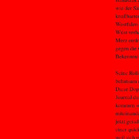
wie der Sä
knallharte
Westfalen 
Wüst verha
Merz einfo
gegen die 
Bekenntni
Seine Rolle
behutsam 
Diese Dop
Journal d
kommen sol
miteinander
jetzt gera
einer quic
weil sich 