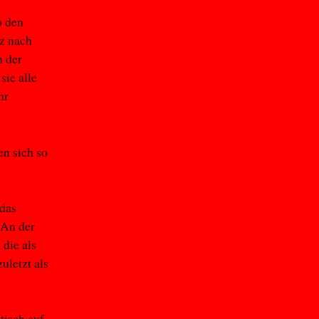
b den
tz nach
n der
sie alle
hr
en sich so
 das
 An der
 die als
uletzt als
tisch auf