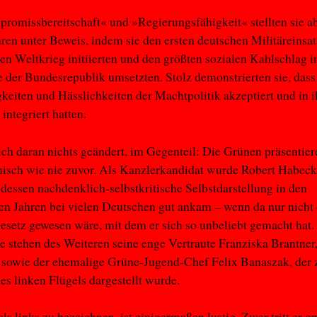
romissbereitschaft« und »Regierungsfähigkeit« stellten sie a
ren unter Beweis, indem sie den ersten deutschen Militäreinsa
n Weltkrieg initiierten und den größten sozialen Kahlschlag i
 der Bundesrepublik umsetzten. Stolz demonstrierten sie, dass 
eiten und Hässlichkeiten der Machtpolitik akzeptiert und in i
ntegriert hatten.
ich daran nichts geändert, im Gegenteil: Die Grünen präsentier
isch wie nie zuvor. Als Kanzlerkandidat wurde Robert Habeck
 dessen nachdenklich-selbstkritische Selbstdarstellung in den
n Jahren bei vielen Deutschen gut ankam – wenn da nur nicht
setz gewesen wäre, mit dem er sich so unbeliebt gemacht hat.
ze stehen des Weiteren seine enge Vertraute Franziska Brantner,
, sowie der ehemalige Grüne-Jugend-Chef Felix Banaszak, der z
des linken Flügels dargestellt wurde.
ls links zu bezeichnen, ist einigermaßen lustig. Zwar tritt er op