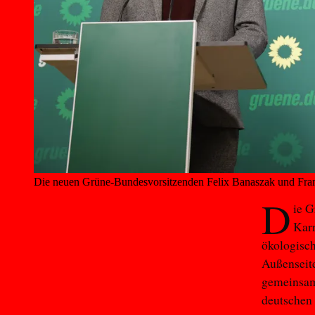
Die neuen Grüne-Bundesvorsitzenden Felix Banaszak und Franz
D
ie G
Karr
ökologisch
Außenseite
gemeinsam 
deutschen