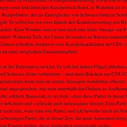
nger einer linksliberalen Kuschelrock-Band, in Wahrheit ist er 
r Realpolitiker, der als Ermöglicher von Schwarz-Grün in Nord
gilt: Er selbst hat vor zwei Jahren den Koalitionsvertrag mit H
ndelt. Kein Wunder, dass er nun auch eine klare Ansage von F
rdert: Während Teile der Union (besonders in Bayern) ununte
Grünen schießen, fordert er vom Kanzlerkandidaten der CDU e
s zu einer möglichen Zusammenarbeit.
 in der Parteispitze ist klar: Er soll den linken Flügel abholen
auf Schwarz-Grün vorbereiten – und dann Brücken zur CDU/
pelstrategie kann man an seinen Aussagen wunderbar ablesen.
arauf angesprochen, wie man innerhalb der Grünen zu Asylko
le, erklärte Banaszak, er sei froh, »dass diese Partei in dieser
 debattiert und vielleicht auch miteinander streitet. Eine Partei
de nicht täte, wäre eine tote Partei, und ich bewerbe mich als Vo
klebendigen Partei, die in dieser Zeit, die neue Antworten nöti
neue Fragen stellen, diese Antworten gemeinsam sucht«.