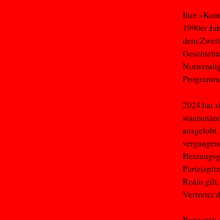
Ihre »Komp
1990er Jah
dem Zweite
Geschichte
Notwendigk
Programm i
2024 hat s
staatsmänn
ausgelobt,
vergangene
Heizungsge
Parteispit
Realo gilt
Vertreter 
Banaszak a