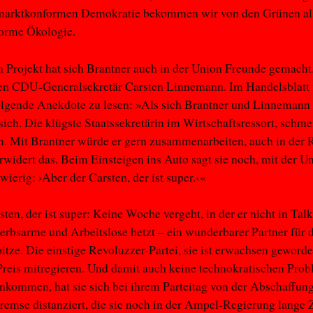
marktkonformen Demokratie bekommen wir von den Grünen al
orme Ökologie.
 Projekt hat sich Brantner auch in der Union Freunde gemach
den CDU-Generalsekretär Carsten Linnemann. Im Handelsblatt
olgende Anekdote zu lesen: »Als sich Brantner und Linnemann 
 sich. Die klügste Staatssekretärin im Wirtschaftsressort, schme
. Mit Brantner würde er gern zusammenarbeiten, auch in der 
rwidert das. Beim Einsteigen ins Auto sagt sie noch, mit der Un
wierig: ›Aber der Carsten, der ist super.‹«
rsten, der ist super: Keine Woche vergeht, in der er nicht in Ta
rbsarme und Arbeitslose hetzt – ein wunderbarer Partner für 
tze. Die einstige Revoluzzer-Partei, sie ist erwachsen geworde
reis mitregieren. Und damit auch keine technokratischen Pro
kommen, hat sie sich bei ihrem Parteitag von der Abschaffung
emse distanziert, die sie noch in der Ampel-Regierung lange Z