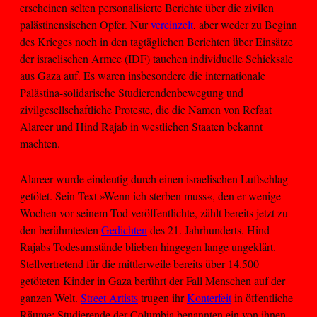
erscheinen selten personalisierte Berichte über die zivilen
palästinensischen Opfer. Nur
vereinzelt
, aber weder zu Beginn
des Krieges noch in den tagtäglichen Berichten über Einsätze
der israelischen Armee (IDF) tauchen individuelle Schicksale
aus Gaza auf. Es waren insbesondere die internationale
Palästina-solidarische Studierendenbewegung und
zivilgesellschaftliche Proteste, die die Namen von Refaat
Alareer und Hind Rajab in westlichen Staaten bekannt
machten.
Alareer wurde eindeutig durch einen israelischen Luftschlag
getötet. Sein Text »Wenn ich sterben muss«, den er wenige
Wochen vor seinem Tod veröffentlichte, zählt bereits jetzt zu
den berühmtesten
Gedichten
des 21. Jahrhunderts. Hind
Rajabs Todesumstände blieben hingegen lange ungeklärt.
Stellvertretend für die mittlerweile bereits über 14.500
getöteten Kinder in Gaza berührt der Fall Menschen auf der
ganzen Welt.
Street Artists
trugen ihr
Konterfeit
in öffentliche
Räume; Studierende der Columbia benannten ein von ihnen