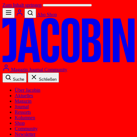
Zum Inhalt springen
Abo
Shop
Magazin
Journal
Community
Suche
Schließen
Über Jacobin
Aktuelles
Magazin
Journal
Ressorts
Kolumnen
Shop
Community
Newsletter