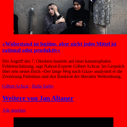
»Widerstand ist legitim, aber nicht jedes Mittel ist
rational oder produktiv«
Der Angriff des 7. Oktobers basierte auf einer katastrophalen
Fehleinschätzung, sagt Nahost-Experte Gilbert Achcar. Im Gespräch
über sein neues Buch »Der lange Weg nach Gaza« analysiert er die
Zerstörung Palästinas und den Bankrott der liberalen Weltordnung.
Gilbert Achcar
,
Bafta Sarbo
Weitere von Jan Altaner
Alle ansehen