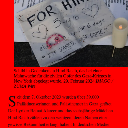
Schild in Gedenken an Hind Rajab, das bei einer 
Mahnwache für die zivilen Opfer des Gaza-Krieges in 
New York abgelegt wurde, 29. Februar 2024.
IMAGO /
ZUMA Wire
S
eit dem 7. Oktober 2023 wurden über 39.000
Palästinenserinnen und Palästinenser in Gaza getötet.
Der Lyriker Refaat Alareer und das sechsjährige Mädchen
Hind Rajab zählen zu den wenigen, deren Namen eine
gewisse Bekanntheit erlangt haben. In deutschen Medien