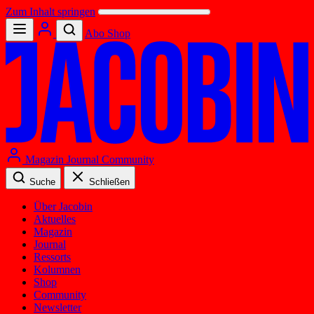
Zum Inhalt springen
Abo
Shop
Magazin
Journal
Community
Suche
Schließen
Über Jacobin
Aktuelles
Magazin
Journal
Ressorts
Kolumnen
Shop
Community
Newsletter