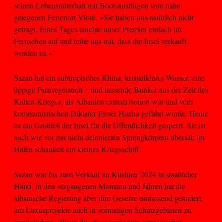
seinen Lebensunterhalt mit Bootsausflügen vom nahe
gelegenen Ferienort Vlorë. »Sie haben uns natürlich nicht
gefragt. Eines Tages tauchte unser Premier einfach im
Fernsehen auf und teilte uns mit, dass die Insel verkauft
worden ist.«
Sazan hat ein subtropisches Klima, kristallklares Wasser, eine
üppige Farnvegetation – und tausende Bunker aus der Zeit des
Kalten Krieges, als Albanien extrem isoliert war und vom
kommunistischen Diktator Enver Hoxha geführt wurde. Heute
ist ein Großteil der Insel für die Öffentlichkeit gesperrt. Sie ist
nach wie vor mit nicht detonierten Sprengkörpern übersät; im
Hafen schaukelt ein kleines Kriegsschiff.
Sazan war bis zum Verkauf an Kushner 2024 in staatlicher
Hand. In den vergangenen Monaten und Jahren hat die
albanische Regierung aber ihre Gesetze umfassend geändert,
um Luxusprojekte auch in vormaligen Schutzgebieten zu
ermöglichen. »Wenn du ein sogenannter ›strategischer