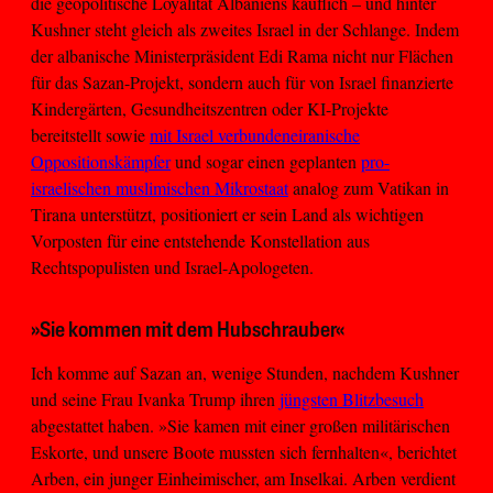
die geopolitische Loyalität Albaniens käuflich – und hinter
Kushner steht gleich als zweites Israel in der Schlange. Indem
der albanische Ministerpräsident Edi Rama nicht nur Flächen
für das Sazan-Projekt, sondern auch für von Israel finanzierte
Kindergärten, Gesundheitszentren oder KI-Projekte
bereitstellt sowie
mit Israel verbundene
iranische
Oppositionskämpfer
und sogar einen geplanten
pro-
israelischen muslimischen Mikrostaat
analog zum Vatikan in
Tirana unterstützt, positioniert er sein Land als wichtigen
Vorposten für eine entstehende Konstellation aus
Rechtspopulisten und Israel-Apologeten.
»Sie kommen mit dem Hubschrauber«
Ich komme auf Sazan an, wenige Stunden, nachdem Kushner
und seine Frau Ivanka Trump ihren
jüngsten Blitzbesuch
abgestattet haben. »Sie kamen mit einer großen militärischen
Eskorte, und unsere Boote mussten sich fernhalten«, berichtet
Arben, ein junger Einheimischer, am Inselkai. Arben verdient