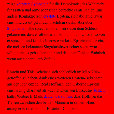
zeige
keinerlei Sympathie
für die Demokratie; das Wahlrecht
für Frauen und arme Menschen betrachte er als Fehler. Eine
andere Kontaktperson
erzählte
Epstein, sie habe Thiel zwar
einst interessant gefunden, nachdem sie ihn aber über
Singularität
habe sprechen hören, sei sie zu dem Schluss
gekommen, dass er offenbar »überhaupt nicht wusste, wovon
er sprach – und ich das Interesse verlor«. Epstein räumte ein,
die meisten bekannten Singularitätsverfechter seien zwar
»Spinner«, es gebe aber »hier und da einen Funken Wahrheit,
wenn auch eher durch Zufall«.
Epstein und Thiel scheinen sich schließlich im März 2014
getroffen zu haben, dank eines weiteren Epstein-Bekannten
aus der Tech-Szene: Reid Hoffman, den Osborne Epstein
einst wenig charmant als »den Dicken von LinkedIn«
betitelt
hatte. Weitere E-Mails
deuten darauf hin
, dass Hoffman das
Treffen zwischen den beiden Männern in seinem Haus
arrangierte, offenbar auf Epsteins Drängen hin.