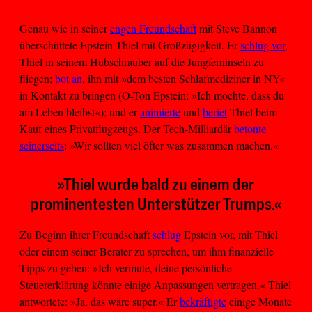
Genau wie in seiner
engen Freundschaft
mit Steve Bannon
überschüttete Epstein Thiel mit Großzügigkeit. Er
schlug vor
,
Thiel in seinem Hubschrauber auf die Jungferninseln zu
fliegen;
bot an
, ihn mit »dem besten Schlafmediziner in NY«
in Kontakt zu bringen (O-Ton Epstein: »Ich möchte, dass du
am Leben bleibst«); und er
animierte
und
beriet
Thiel beim
Kauf eines Privatflugzeugs. Der Tech-Milliardär
betonte
seinerseits
: »Wir sollten viel öfter was zusammen machen.«
»Thiel wurde bald zu einem der
prominentesten Unterstützer Trumps.«
Zu Beginn ihrer Freundschaft
schlug
Epstein vor, mit Thiel
oder einem seiner Berater zu sprechen, um ihm finanzielle
Tipps zu geben: »Ich vermute, deine persönliche
Steuererklärung könnte einige Anpassungen vertragen.« Thiel
antwortete: »Ja, das wäre super.« Er
bekräftigte
einige Monate