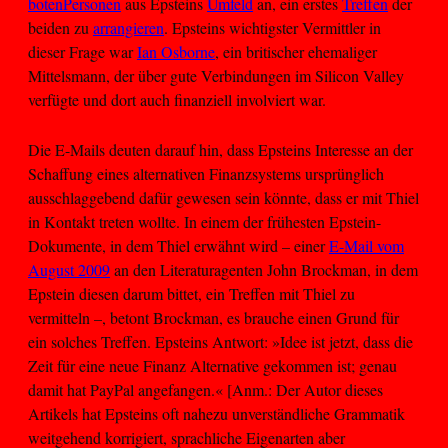
boten
Personen
aus Epsteins
Umfeld
an, ein erstes
Treffen
der
beiden zu
arrangieren
. Epsteins wichtigster Vermittler in
dieser Frage war
Ian Osborne
, ein britischer ehemaliger
Mittelsmann, der über gute Verbindungen im Silicon Valley
verfügte und dort auch finanziell involviert war.
Die E-Mails deuten darauf hin, dass Epsteins Interesse an der
Schaffung eines alternativen Finanzsystems ursprünglich
ausschlaggebend dafür gewesen sein könnte, dass er mit Thiel
in Kontakt treten wollte. In einem der frühesten Epstein-
Dokumente, in dem Thiel erwähnt wird – einer
E-Mail vom
August 2009
an den Literaturagenten John Brockman, in dem
Epstein diesen darum bittet, ein Treffen mit Thiel zu
vermitteln –, betont Brockman, es brauche einen Grund für
ein solches Treffen. Epsteins Antwort: »Idee ist jetzt, dass die
Zeit für eine neue Finanz Alternative gekommen ist; genau
damit hat PayPal angefangen.« [Anm.: Der Autor dieses
Artikels hat Epsteins oft nahezu unverständliche Grammatik
weitgehend korrigiert, sprachliche Eigenarten aber