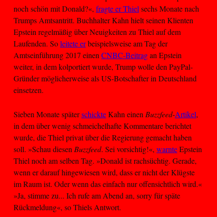
noch schön mit Donald?«,
fragte er Thiel
sechs Monate nach
Trumps Amtsantritt. Buchhalter Kahn hielt seinen Klienten
Epstein regelmäßig über Neuigkeiten zu Thiel auf dem
Laufenden. So
leitete er
beispielsweise am Tag der
Amtseinführung 2017 einen
CNBC-Beitrag
an Epstein
weiter, in dem kolportiert wurde, Trump wolle den PayPal-
Gründer möglicherweise als US-Botschafter in Deutschland
einsetzen.
Sieben Monate später
schickte
Kahn einen
Buzzfeed
-
Artikel
,
in dem über wenig schmeichelhafte Kommentare berichtet
wurde, die Thiel privat über die Regierung gemacht haben
soll. »Schau diesen
Buzzfeed
. Sei vorsichtig!«,
warnte
Epstein
Thiel noch am selben Tag. »Donald ist rachsüchtig. Gerade,
wenn er darauf hingewiesen wird, dass er nicht der Klügste
im Raum ist. Oder wenn das einfach nur offensichtlich wird.«
»Ja, stimme zu... Ich rufe am Abend an, sorry für späte
Rückmeldung«, so Thiels Antwort.