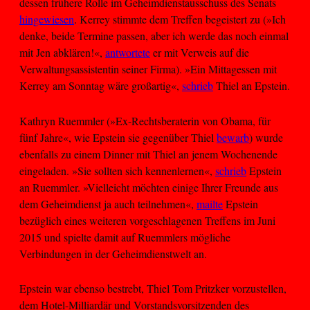
dessen frühere Rolle im Geheimdienstausschuss des Senats
hingewiesen
. Kerrey stimmte dem Treffen begeistert zu (»Ich
denke, beide Termine passen, aber ich werde das noch einmal
mit Jen abklären!«,
antwortete
er mit Verweis auf die
Verwaltungsassistentin seiner Firma). »Ein Mittagessen mit
Kerrey am Sonntag wäre großartig«,
schrieb
Thiel an Epstein.
Kathryn Ruemmler (»Ex-Rechtsberaterin von Obama, für
fünf Jahre«, wie Epstein sie gegenüber Thiel
bewarb
) wurde
ebenfalls zu einem Dinner mit Thiel an jenem Wochenende
eingeladen. »Sie sollten sich kennenlernen«,
schrieb
Epstein
an Ruemmler. »Vielleicht möchten einige Ihrer Freunde aus
dem Geheimdienst ja auch teilnehmen«,
mailte
Epstein
bezüglich eines weiteren vorgeschlagenen Treffens im Juni
2015 und spielte damit auf Ruemmlers mögliche
Verbindungen in der Geheimdienstwelt an.
Epstein war ebenso bestrebt, Thiel Tom Pritzker vorzustellen,
dem Hotel-Milliardär und Vorstandsvorsitzenden des