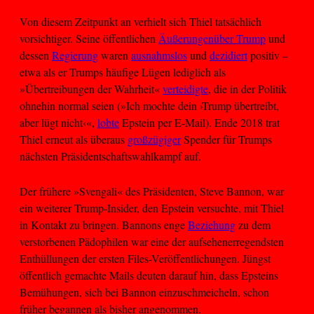
Von diesem Zeitpunkt an verhielt sich Thiel tatsächlich
vorsichtiger. Seine öffentlichen
Äußerungen
über Trump
und
dessen
Regierung
waren
ausnahmslos
und
dezidiert
positiv –
etwa als er Trumps häufige Lügen lediglich als
»Übertreibungen der Wahrheit«
verteidigte
, die in der Politik
ohnehin normal seien (»Ich mochte dein ›Trump übertreibt,
aber lügt nicht‹«,
lobte
Epstein per E-Mail). Ende 2018 trat
Thiel erneut als überaus
großzügiger
Spender für Trumps
nächsten Präsidentschaftswahlkampf auf.
Der frühere »Svengali« des Präsidenten, Steve Bannon, war
ein weiterer Trump-Insider, den Epstein versuchte, mit Thiel
in Kontakt zu bringen. Bannons enge
Beziehung
zu dem
verstorbenen Pädophilen war eine der aufsehenerregendsten
Enthüllungen der ersten Files-Veröffentlichungen. Jüngst
öffentlich gemachte Mails deuten darauf hin, dass Epsteins
Bemühungen, sich bei Bannon einzuschmeicheln, schon
früher begannen als bisher angenommen.