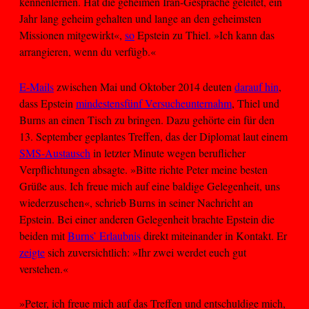
kennenlernen. Hat die geheimen Iran-Gespräche geleitet, ein
Jahr lang geheim gehalten und lange an den geheimsten
Missionen mitgewirkt«,
so
Epstein zu Thiel. »Ich kann das
arrangieren, wenn du verfügb.«
E-Mails
zwischen Mai und Oktober 2014 deuten
darauf hin
,
dass Epstein
mindestens
fünf Versuche
unternahm
, Thiel und
Burns an einen Tisch zu bringen. Dazu gehörte ein für den
13. September geplantes Treffen, das der Diplomat laut einem
SMS-Austausch
in letzter Minute wegen beruflicher
Verpflichtungen absagte. »Bitte richte Peter meine besten
Grüße aus. Ich freue mich auf eine baldige Gelegenheit, uns
wiederzusehen«, schrieb Burns in seiner Nachricht an
Epstein. Bei einer anderen Gelegenheit brachte Epstein die
beiden mit
Burns’ Erlaubnis
direkt miteinander in Kontakt. Er
zeigte
sich zuversichtlich: »Ihr zwei werdet euch gut
verstehen.«
»Peter, ich freue mich auf das Treffen und entschuldige mich,