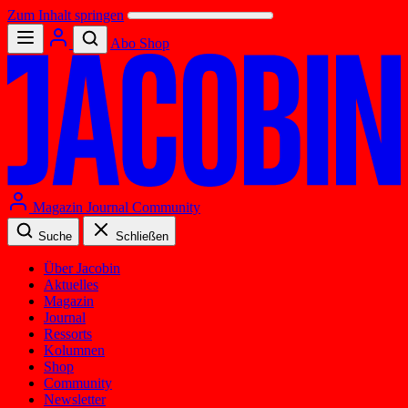
Zum Inhalt springen
Abo
Shop
Magazin
Journal
Community
Suche
Schließen
Über Jacobin
Aktuelles
Magazin
Journal
Ressorts
Kolumnen
Shop
Community
Newsletter