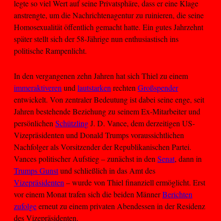
legte so viel Wert auf seine Privatsphäre, dass er eine Klage
anstrengte, um die Nachrichtenagentur zu ruinieren, die seine
Homosexualität öffentlich gemacht hatte. Ein gutes Jahrzehnt
später stellt sich der 58-Jährige nun enthusiastisch ins
politische Rampenlicht.
In den vergangenen zehn Jahren hat sich Thiel zu einem
immer
aktiveren
und
lautstarken
rechten
Großspender
entwickelt. Von zentraler Bedeutung ist dabei seine enge, seit
Jahren bestehende Beziehung zu seinem Ex-Mitarbeiter und
persönlichen
Schützling
J. D. Vance, dem derzeitigen US-
Vizepräsidenten und Donald Trumps voraussichtlichen
Nachfolger als Vorsitzender der Republikanischen Partei.
Vances politischer Aufstieg – zunächst in den
Senat
, dann in
Trumps Gunst
und schließlich in das Amt des
Vizepräsidenten
– wurde von Thiel finanziell ermöglicht. Erst
vor einem Monat trafen sich die beiden Männer
Berichten
zufolge
erneut zu einem privaten Abendessen in der Residenz
des Vizepräsidenten.