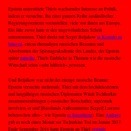
Epstein unterstützte Thiels wachsendes Interesse an Politik,
indem er versuchte, ihn einer ganzen Reihe ausländischer
Regierungsvertreter vorzustellen; viele von ihnen aus Europa.
Ein Jahr zuvor hatte er den ungewöhnlichen Schritt
unternommen, Thiel direkt mit Sergei Beljakow
in Kontakt zu
bringen
, einem ehemaligen russischen Beamten und
Absolventen der Spionageakademie des Landes, der Epstein
später
mitteilte
, Thiels Einblicke in Themen wie die russische
Wirtschaft seien »sehr hilfreich« gewesen.
Und Beljakow war nicht der einzige russische Beamte:
Epstein versuchte mehrmals, Thiel mit dem hochdekorierten
und langjährigen russischen Diplomaten Witali Tschhurkin
zusammenzubringen (»russischer Botschafter, superstark
involviert, er und [Russlands Außenminister Sergei] Lawrow
beherrschen alles«, wie Epstein
es formulierte
). Eine
Anfrage
gab es noch einen Monat vor Tschurkins Tod im Januar 2017.
Ende September 2016 hatte Epstein an Thiel
gemailt
: