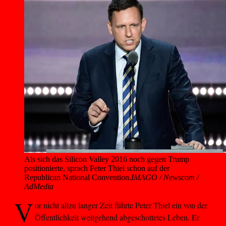
Als sich das Silicon Valley 2016 noch gegen Trump 
positionierte, sprach Peter Thiel schon auf der 
Republican National Convention.
IMAGO / Newscom /
AdMedia
V
or nicht allzu langer Zeit führte Peter Thiel ein von der
Öffentlichkeit weitgehend abgeschottetes Leben. Er