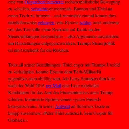
eine von
Oligarchen
finanzierte
rechtspopulistische Bewegung
zu schaffen,
versuchte
er mehrmals, Bannon und Thiel an
einen Tisch zu bringen – und zumindest einmal könnte dies
möglicherweise
gelungen
sein. Epstein
schlug
unter anderem
vor, das Trio solle »eine Reaktion auf Kritik an den
Steuersenkungen besprechen« – also Argumente ausarbeiten,
um Darstellungen entgegenzuwirken, Trumps Steuerpolitik
sei ein Geschenk für die Reichen.
Trotz all seiner Bemühungen, Thiel enger mit Trumps Umfeld
zu verknüpfen, konnte Epstein dem Tech-Milliardär
gegenüber auch abfällig sein. Als Larry Summers ihm kurz
nach der Wahl 2016
per Mail
eine Liste möglicher
Kandidaten für das Amt des Finanzministers unter Trump
schickte, klammerte Epstein seinen »guten Freund«
kategorisch aus. In seiner
Antwort
an Summers fasste er
knapp zusammen: »Peter Thiel autistisch, kein Gespür für
Globales.«