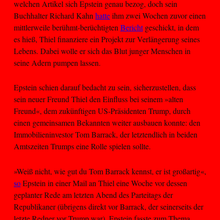
welchen Artikel sich Epstein genau bezog, doch sein
Buchhalter Richard Kahn
hatte
ihm zwei Wochen zuvor einen
mittlerweile berühmt-berüchtigten
Bericht
geschickt, in dem
es hieß, Thiel finanziere ein Projekt zur Verlängerung seines
Lebens. Dabei wolle er sich das Blut junger Menschen in
seine Adern pumpen lassen.
Epstein schien darauf bedacht zu sein, sicherzustellen, dass
sein neuer Freund Thiel den Einfluss bei seinem »alten
Freund«, dem zukünftigen US-Präsidenten Trump, durch
einen gemeinsamen Bekannten weiter ausbauen konnte: den
Immobilieninvestor Tom Barrack, der letztendlich in beiden
Amtszeiten Trumps eine Rolle spielen sollte.
»Weiß nicht, wie gut du Tom Barrack kennst, er ist großartig«,
so
Epstein in einer Mail an Thiel eine Woche vor dessen
geplanter Rede am letzten Abend des Parteitags der
Republikaner (übrigens direkt vor Barrack, der seinerseits der
letzte Redner vor Trump war). Epstein fasste zum Thema