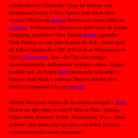
außenpolitischen Thinktanks Center for Strategic and
International Studies (CSIS). Epstein hatte schon zuvor
versucht, Pritzker mit
anderen
Personen in seinem Zirkel zu
vernetzen
. Verbindendes Element war dabei meist die geteilte
Abneigung gegenüber China. Epstein
betonte
gegenüber
Thiel, Pritzker sei »ein guter Kontakt für dich«. Dabei stand
die Falken-Haltung des CSIS 2019 noch im Widerspruch zu
Thiels
Überzeugung
, dass »die USA eine weniger
interventionistische Außenpolitik verfolgen sollten«. Epstein
bemühte sich, die beiden
direkt
miteinander in Kontakt zu
bringen (»habt Spaß«), während Thiel im Oktober 2014
Pritzkers Heimatstadt Chicago
besuchte
.
»Welche Menschen würden dir am meisten zusagen?«,
fragte
Epstein ein Jahr später in einer E-Mail an Thiel. »Europa,
Naher Osten, Russland. Politik. Wissenschaft. Woo.« Thiels
Antwort: »Bin dieses Jahr irgendwie von Politik besessen…
russisch/europäisch immer interessant.«