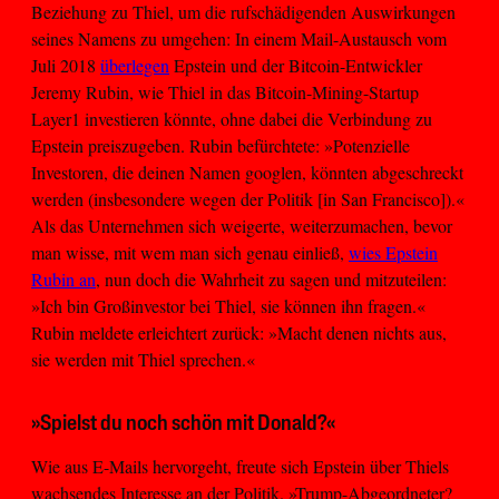
Beziehung zu Thiel, um die rufschädigenden Auswirkungen
seines Namens zu umgehen: In einem Mail-Austausch vom
Juli 2018
überlegen
Epstein und der Bitcoin-Entwickler
Jeremy Rubin, wie Thiel in das Bitcoin-Mining-Startup
Layer1 investieren könnte, ohne dabei die Verbindung zu
Epstein preiszugeben. Rubin befürchtete: »Potenzielle
Investoren, die deinen Namen googlen, könnten abgeschreckt
werden (insbesondere wegen der Politik [in San Francisco]).«
Als das Unternehmen sich weigerte, weiterzumachen, bevor
man wisse, mit wem man sich genau einließ,
wies Epstein
Rubin an
, nun doch die Wahrheit zu sagen und mitzuteilen:
»Ich bin Großinvestor bei Thiel, sie können ihn fragen.«
Rubin meldete erleichtert zurück: »Macht denen nichts aus,
sie werden mit Thiel sprechen.«
»Spielst du noch schön mit Donald?«
Wie aus E-Mails hervorgeht, freute sich Epstein über Thiels
wachsendes Interesse an der Politik. »Trump-Abgeordneter?