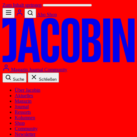
Zum Inhalt springen
Abo
Shop
Magazin
Journal
Community
Suche
Schließen
Über Jacobin
Aktuelles
Magazin
Journal
Ressorts
Kolumnen
Shop
Community
Newsletter