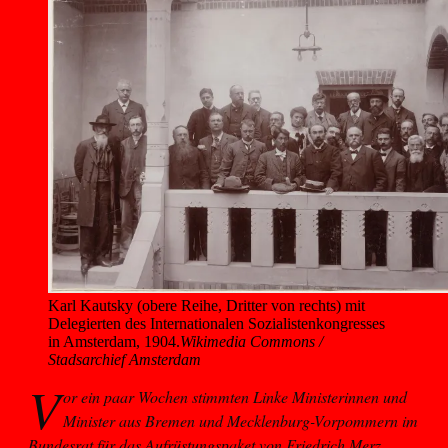
Karl Kautsky (obere Reihe, Dritter von rechts) mit 
Delegierten des Internationalen Sozialistenkongresses 
in Amsterdam, 1904.
Wikimedia Commons /
Stadsarchief Amsterdam
V
or ein paar Wochen stimmten Linke Ministerinnen und
Minister aus Bremen und Mecklenburg-Vorpommern im
Bundesrat für das Aufrüstungspaket von Friedrich Merz.