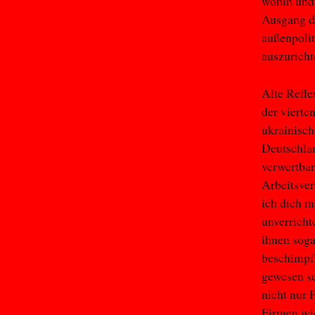
wohin und 
Ausgang de
außenpolit
auszuricht
Alte Refle
der vierte
ukrainisc
Deutschlan
verwertbar
Arbeitsver
ich dich m
unverricht
ihnen soga
beschimpft
gewesen se
nicht nur 
Firmen wie