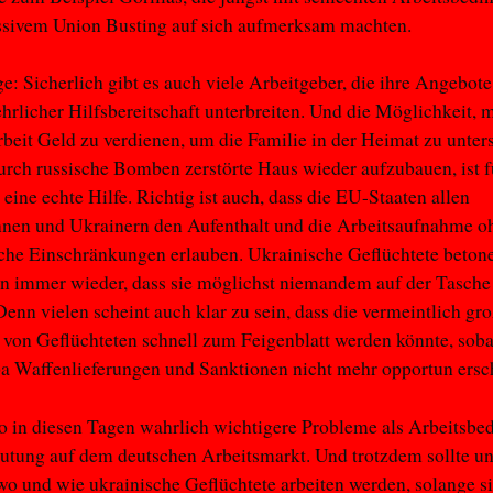
ssivem Union Busting auf sich aufmerksam machten.
e: Sicherlich gibt es auch viele Arbeitgeber, die ihre Angebote 
ehrlicher Hilfsbereitschaft unterbreiten. Und die Möglichkeit, m
beit Geld zu verdienen, um die Familie in der Heimat zu unter
urch russische Bomben zerstörte Haus wieder aufzubauen, ist f
 eine echte Hilfe. Richtig ist auch, dass die EU-Staaten allen
nnen und Ukrainern den Aufenthalt und die Arbeitsaufnahme o
che Einschränkungen erlauben. Ukrainische Geflüchtete beton
 immer wieder, dass sie möglichst niemandem auf der Tasche
enn vielen scheint auch klar zu sein, dass die vermeintlich gr
on Geflüchteten schnell zum Feigenblatt werden könnte, soba
a Waffenlieferungen und Sanktionen nicht mehr opportun ersc
so in diesen Tagen wahrlich wichtigere Probleme als Arbeitsb
tung auf dem deutschen Arbeitsmarkt. Und trotzdem sollte un
 wo und wie ukrainische Geflüchtete arbeiten werden, solange si