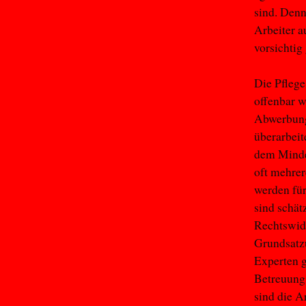
sind. Denn
Arbeiter a
vorsichtig
Die Pflege
offenbar w
Abwerbung 
überarbeit
dem Mindes
oft mehrer
werden fü
sind schät
Rechtswidr
Grundsatzu
Experten g
Betreuung 
sind die A