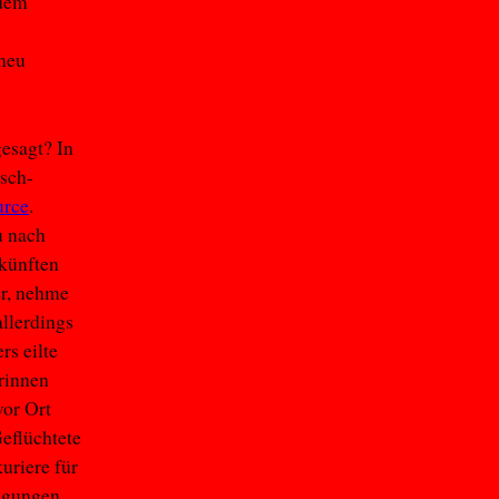
 dem
 neu
gesagt? In
isch-
urce
.
u nach
rkünften
er, nehme
llerdings
rs eilte
erinnen
vor Ort
eflüchtete
uriere für
ingungen