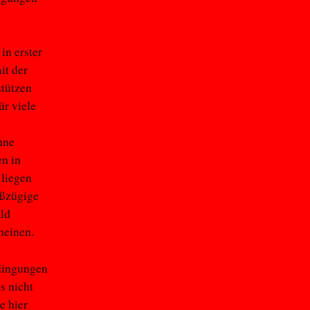
in erster
it der
stützen
ür viele
hne
en in
 liegen
oßzügige
ld
heinen.
edingungen
s nicht
e hier