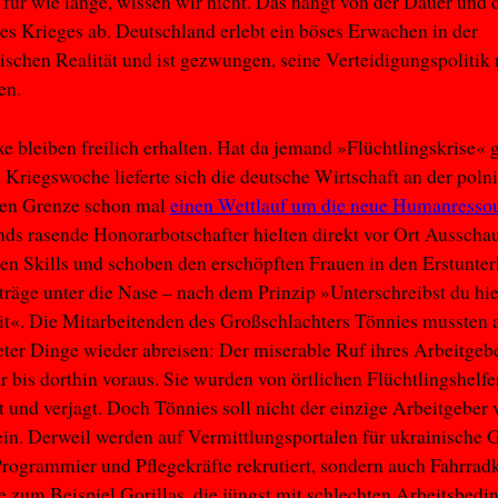
für wie lange, wissen wir nicht. Das hängt von der Dauer und
s Krieges ab. Deutschland erlebt ein böses Erwachen in der
ischen Realität und ist gezwungen, seine Verteidigungspolitik
en.
xe bleiben freilich erhalten. Hat da jemand »Flüchtlingskrise« 
n Kriegswoche lieferte sich die deutsche Wirtschaft an der poln
hen Grenze schon mal
einen Wettlauf um die neue Humanresso
ds rasende Honorarbotschafter hielten direkt vor Ort Ausscha
en Skills und schoben den erschöpften Frauen in den Erstunte
träge unter die Nase – nach dem Prinzip »Unterschreibst du hi
it«. Die Mitarbeitenden des Großschlachters Tönnies mussten a
eter Dinge wieder abreisen: Der miserable Ruf ihres Arbeitgebe
r bis dorthin voraus. Sie wurden von örtlichen Flüchtlingshelf
 und verjagt. Doch Tönnies soll nicht der einzige Arbeitgeber 
in. Derweil werden auf Vermittlungsportalen für ukrainische G
Programmier und Pflegekräfte rekrutiert, sondern auch Fahrradk
 zum Beispiel Gorillas, die jüngst mit schlechten Arbeitsbed