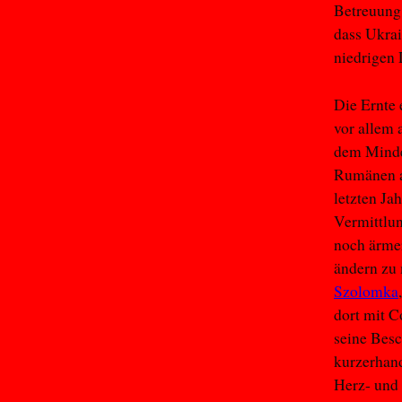
Betreuung
dass Ukra
niedrigen 
Die Ernte 
vor allem 
dem Minde
Rumänen al
letzten Ja
Vermittlu
noch ärmer
ändern zu 
Szolomka
dort mit C
seine Besc
kurzerhand
Herz- und