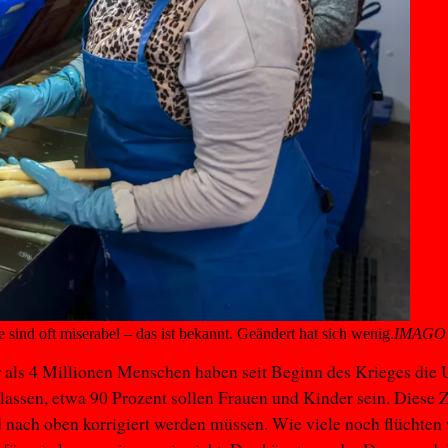
e sind oft miserabel – das ist bekannt. Geändert hat sich wenig.
IMAGO /
r als 4 Millionen Menschen haben seit Beginn des Krieges die 
lassen, etwa 90 Prozent sollen Frauen und Kinder sein. Diese Z
d nach oben korrigiert werden müssen. Wie viele noch flüchten