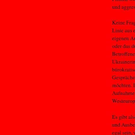
und aggre
Keine Frag
Linie aus 
eigenen Ar
oder das d
Betroffene
Ukraineri
bürokratis
Gesprächen
möchten. D
Aufnahme v
Westeurop
Es gibt al
und Ausbeu
egal sein,