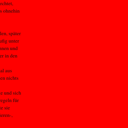
rchtet,
es ohnehin
en, später
fig unter
innen und
er in den
al aus
en nichts
e und sich
regeln für
e sie
eren-,