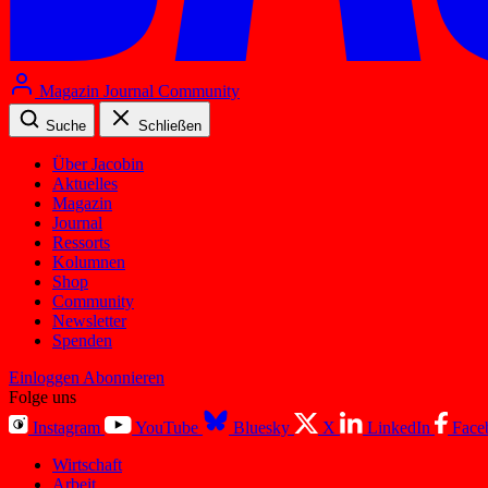
Magazin
Journal
Community
Suche
Schließen
Über Jacobin
Aktuelles
Magazin
Journal
Ressorts
Kolumnen
Shop
Community
Newsletter
Spenden
Einloggen
Abonnieren
Folge uns
Instagram
YouTube
Bluesky
X
LinkedIn
Face
Wirtschaft
Arbeit