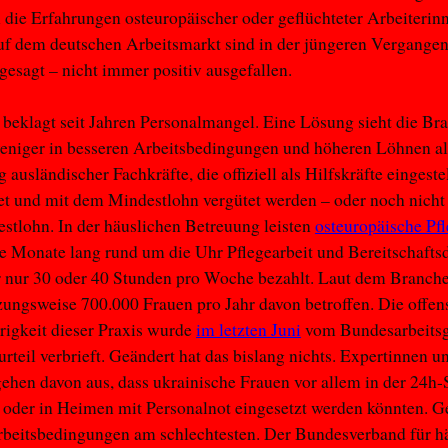
 die Erfahrungen osteuropäischer oder geflüchteter Arbeiterin
uf dem deutschen Arbeitsmarkt sind in der jüngeren Vergangen
 gesagt – nicht immer positiv ausgefallen.
 beklagt seit Jahren Personalmangel. Eine Lösung sieht die Br
eniger in besseren Arbeitsbedingungen und höheren Löhnen als
ausländischer Fachkräfte, die offiziell als Hilfskräfte eingestel
et und mit dem Mindestlohn vergütet werden – oder noch nicht
tlohn. In der häuslichen Betreuung leisten
osteuropäische Pf
e Monate lang rund um die Uhr Pflegearbeit und Bereitschafts
r nur 30 oder 40 Stunden pro Woche bezahlt. Laut dem Branch
zungsweise 700.000 Frauen pro Jahr davon betroffen. Die offen
igkeit dieser Praxis wurde
im letzten Juni
vom Bundesarbeitsg
rteil verbrieft. Geändert hat das bislang nichts. Expertinnen u
ehen davon aus, dass ukrainische Frauen vor allem in der 24h
oder in Heimen mit Personalnot eingesetzt werden könnten. G
rbeitsbedingungen am schlechtesten. Der Bundesverband für h