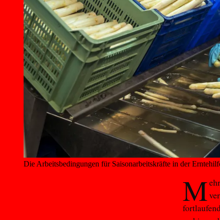
Die Arbeitsbedingungen für Saisonarbeitskräfte in der Erntehilf
M
eh
ver
fortlaufen