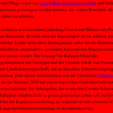
 und Pflege warnt vor
einer hohen Ausbeutungsgefahr
und befü
inerinnen gezwungen werden könnten, für »einen Bruchteil« d
Lohnes zu arbeiten.
erledigten in Deutschland jahrelang Frauen und Männer aus Pol
aus Rumänien. Bezahlt wird der Knochenjob oft im Akkord, häu
stlohn. Leider seien diese Bedingungen selbst für die Rumän
lmählich »unattraktiv« geworden, konstatierten Bauernvertret
hren immer wieder. Die Lösung? Im Rahmen bilateraler
ngsabkommen mit Georgien und der Ukraine wurde nun Person
en Ländern herangeschafft, um an den alten Arbeitsbedingung
müssen. Eine dieser Arbeiterinnen war die Ukrainerin
Viktoria
, die im Sommer 2020 auf einem bayrischen Gurkenhof arbeitet
orona infizierte. Ihr Arbeitgeber, der es mit den Corona-Schutz
häftigten ohnehin nicht so genau genommen haben soll, meldet
 bei der Krankenversicherung ab, während sie mit schweren Ni
 Lungenproblemen monatelang im Krankenhaus lag.