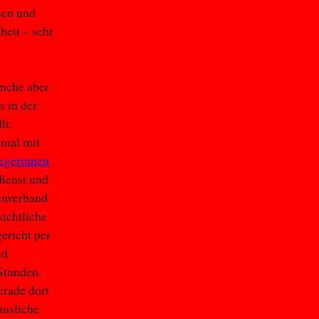
nen und
heit – sehr
anche aber
 in der
lt,
 mal mit
legerinnen
dienst und
enverband
sichtliche
ericht per
nd
-Stunden-
erade dort
äusliche