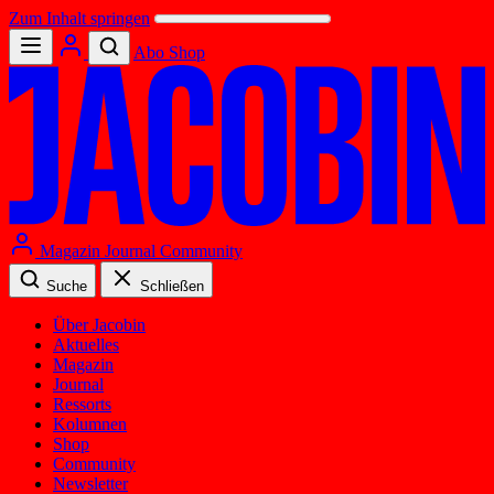
Zum Inhalt springen
Abo
Shop
Magazin
Journal
Community
Suche
Schließen
Über Jacobin
Aktuelles
Magazin
Journal
Ressorts
Kolumnen
Shop
Community
Newsletter