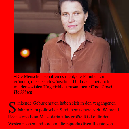
»Die Menschen schaffen es nicht, die Familien zu 
gründen, die sie sich wünschen. Und das hängt auch 
mit der sozialen Ungleichheit zusammen.«
Foto: Lauri
Heikkinen
S
inkende Geburtenraten haben sich in den vergangenen
Jahren zum politischen Streitthema entwickelt. Während
Rechte wie Elon Musk darin »das größte Risiko für den
Westen« sehen und fordern, die reproduktiven Rechte von