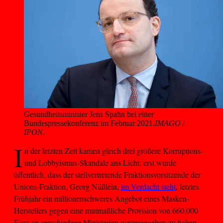
Gesundheitsminister Jens Spahn bei einer 
Bundespressekonferenz im Februar 2021.
IMAGO /
IPON.
I
n der letzten Zeit kamen gleich drei größere Korruptions-
und Lobbyismus-Skandale ans Licht: erst wurde
öffentlich, dass der stellvertretende Fraktionsvorsitzende der
Unions-Fraktion, Georg Nüßlein,
im Verdacht steht
, letztes
Frühjahr ein millionenschweres Angebot eines Masken-
Herstellers gegen eine mutmaßliche Provision von 660.000
Euro an verschiedene Ministerien weitergegeben zu haben.