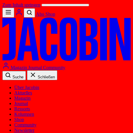
Zum Inhalt springen
Abo
Shop
Magazin
Journal
Community
Suche
Schließen
Über Jacobin
Aktuelles
Magazin
Journal
Ressorts
Kolumnen
Shop
Community
Newsletter