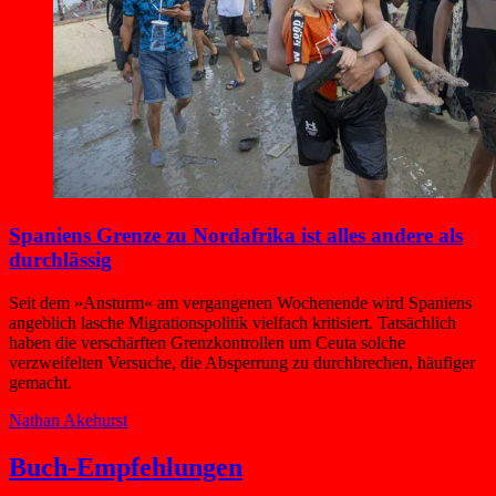
Spaniens Grenze zu Nordafrika ist alles andere als
durchlässig
Seit dem »Ansturm« am vergangenen Wochenende wird Spaniens
angeblich lasche Migrationspolitik vielfach kritisiert. Tatsächlich
haben die verschärften Grenzkontrollen um Ceuta solche
verzweifelten Versuche, die Absperrung zu durchbrechen, häufiger
gemacht.
Nathan Akehurst
Buch-Empfehlungen