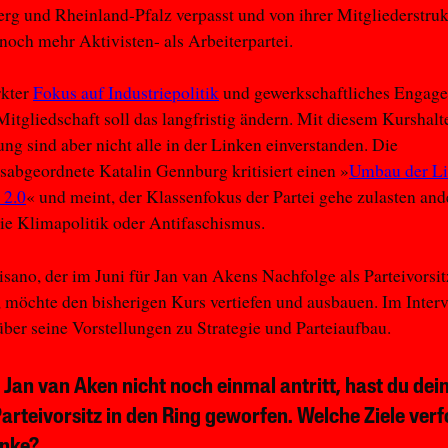
g und Rheinland-Pfalz verpasst und von ihrer Mitgliederstrukt
noch mehr Aktivisten- als Arbeiterpartei.
rkter
Fokus auf Industriepolitik
und gewerkschaftliches Engag
Mitgliedschaft soll das langfristig ändern. Mit diesem Kurshalt
ung sind aber nicht alle in der Linken einverstanden. Die
abgeordnete Katalin Gennburg kritisiert einen »
Umbau der Li
 2.0
« und meint, der Klassenfokus der Partei gehe zulasten and
e Klimapolitik oder Antifaschismus.
isano, der im Juni für Jan van Akens Nachfolge als Parteivorsi
, möchte den bisherigen Kurs vertiefen und ausbauen. Im Inter
 über seine Vorstellungen zu Strategie und Parteiaufbau.
o Jan van Aken nicht noch einmal antritt, hast du dei
Parteivorsitz in den Ring geworfen. Welche Ziele verf
inke?