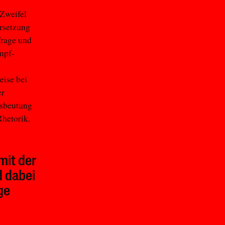
 Zweifel
ersetzung
frage und
ampf-
eise bei
er
usbeutung
Rhetorik,
mit der
d dabei
ge