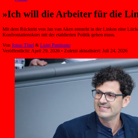
»Ich will die Arbeiter für die 
Mit dem Rücktritt von Jan van Aken entsteht in der Linken eine Lücke
Konfrontationskurs mit der etablierten Politik gehen muss.
Von
Jonas Thiel
&
Luigi Pantisano
Veröffentlicht:
April 29, 2026
•
Zuletzt aktualisiert:
Juli 24, 2026