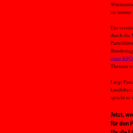
Württember
sie immer 
Ein verstä
durch die 
Parteiführ
Bundestags
einer KPÖ
Themen wi
Luigi Pant
kandidiert
spricht er
Jetzt, w
für den 
für die L