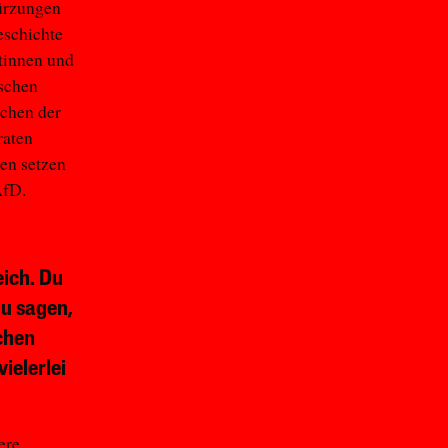
Kürzungen
eschichte
ntinnen und
ischen
chen der
raten
en setzen
AfD.
ich. Du
u sagen,
chen
ielerlei
ere