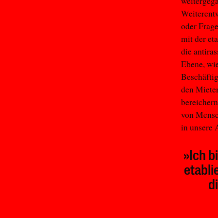
weitergega
Weiterentw
oder Frage
mit der et
die antira
Ebene, wie
Beschäftig
den Miete
bereichern
von Mensch
in unsere A
»Ich b
etabli
d