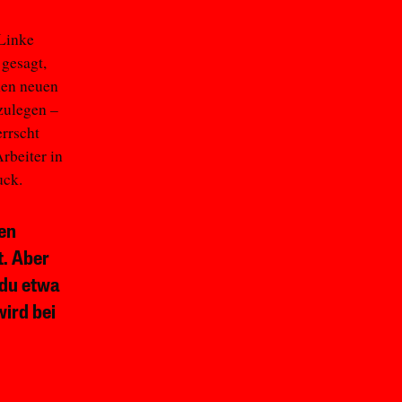
 Linke
gesagt,
nen neuen
zulegen –
rrscht
rbeiter in
uck.
den
t. Aber
 du etwa
wird bei