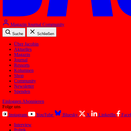
Magazin
Journal
Community
Suche
Schließen
Über Jacobin
Aktuelles
Magazin
Journal
Ressorts
Kolumnen
Shop
Community
Newsletter
Spenden
Einloggen
Abonnieren
Folge uns
Instagram
YouTube
Bluesky
X
LinkedIn
Face
Interview
Politik