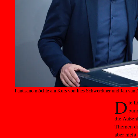
Pantisano möchte am Kurs von Ines Schwerdtner und Jan van A
D
ie L
bund
die Außenk
Themen deu
aber nicht