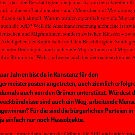
 ist, dass die Beschäftigten, die ja massiv von den aktuellen 
sind, in diesem Land meistens auch Menschen mit Migrationsg
e fragen sich aktuell: Warum wählen eigentlich so viele Migra
auch die AfD? Weil die Auseinandersetzung nicht eine ist zw
deutschen und Migrantinnen, sondern zwischen Klassen – zwis
 Arbeitgeber, der Kapitalseite und den Beschäftigten. Somit ge
te unter Bedrängnis, und auch viele Migrantinnen und Migrant
 ihre Stimme zur Wehr, teilweise auch bei der rechtsextremen 
paar Jahren bist du in Konstanz für den
ermeisterposten angetreten, auch ziemlich erfolgre
damals auch von den Grünen unterstützt. Würdest d
weckbündnisse sind auch ein Weg, arbeitende Mens
gewinnen? Für die sind die bürgerlichen Parteien in v
 ja einfach nur noch Hassobjekte.
 sagen: Immer dann, wenn die Grünen, die SPD und andere uns