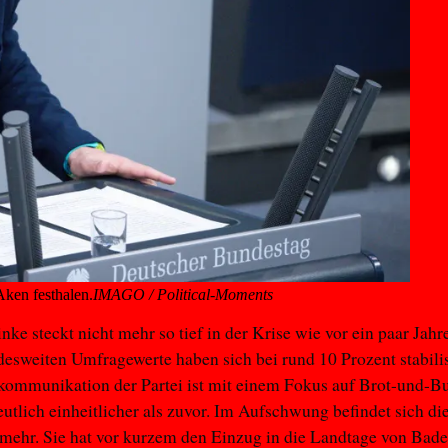
ken festhalen.
IMAGO / Political-Moments
inke steckt nicht mehr so tief in der Krise wie vor ein paar Jahr
esweiten Umfragewerte haben sich bei rund 10 Prozent stabilis
ommunikation der Partei ist mit einem Fokus auf Brot-und-Bu
tlich einheitlicher als zuvor. Im Aufschwung befindet sich di
 mehr. Sie hat vor kurzem den Einzug in die Landtage von Bad