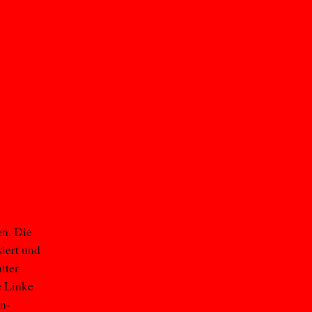
en. Die
iert und
tter-
e Linke
en-