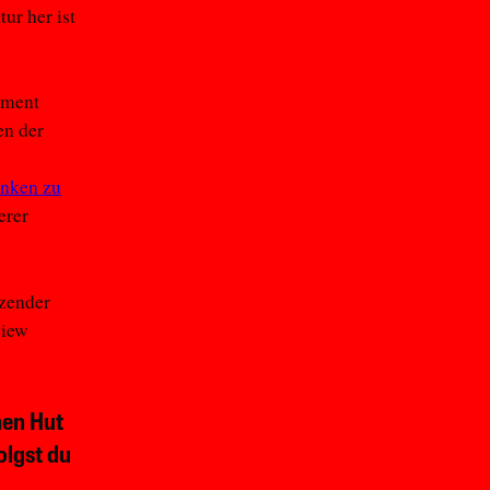
ur her ist
ement
en der
nken zu
erer
tzender
view
nen Hut
olgst du