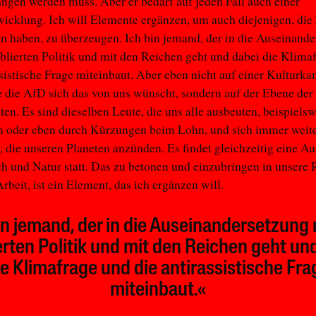
ngen werden muss. Aber er bedarf auf jeden Fall auch einer
icklung. Ich will Elemente ergänzen, um auch diejenigen, die
n haben, zu überzeugen. Ich bin jemand, der in die Auseinand
ablierten Politik und mit den Reichen geht und dabei die Klima
ssistische Frage miteinbaut. Aber eben nicht auf einer Kulturk
 die AfD sich das von uns wünscht, sondern auf der Ebene der
ten. Es sind dieselben Leute, die uns alle ausbeuten, beispielsw
n oder eben durch Kürzungen beim Lohn, und sich immer weit
, die unseren Planeten anzünden. Es findet gleichzeitig eine A
 und Natur statt. Das zu betonen und einzubringen in unsere 
rbeit, ist ein Element, das ich ergänzen will.
in jemand, der in die Auseinandersetzung 
erten Politik und mit den Reichen geht un
ie Klimafrage und die antirassistische Fra
miteinbaut.«