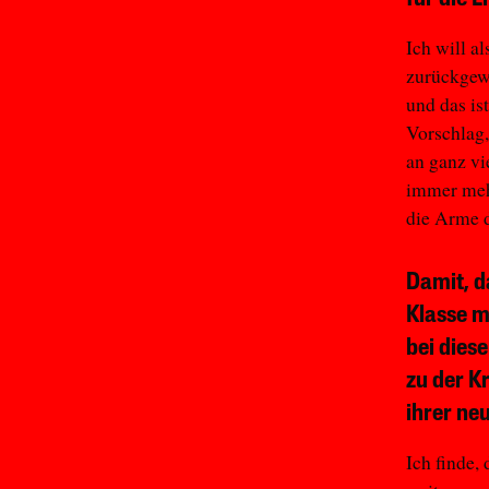
Ich will a
zurückgewi
und das is
Vorschlag,
an ganz vi
immer mehr
die Arme 
Damit, d
Klasse m
bei dies
zu der K
ihrer ne
Ich finde,