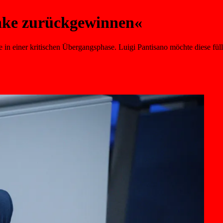
Linke zurückgewinnen«
 in einer kritischen Übergangsphase. Luigi Pantisano möchte diese füll