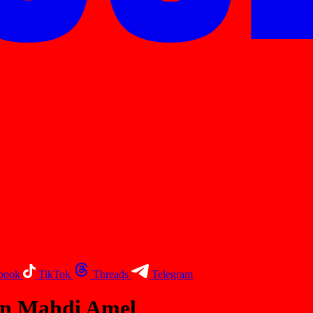
book
TikTok
Threads
Telegram
on Mahdi Amel