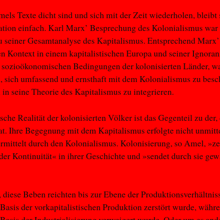
ls Texte dicht sind und sich mit der Zeit wiederholen, bleibt 
tion einfach. Karl Marx’ Besprechung des Kolonialismus war 
u seiner Gesamtanalyse des Kapitalismus. Entsprechend Marx
en Kontext in einem kapitalistischen Europa und seiner Ignoran
 sozioökonomischen Bedingungen der kolonisierten Länder, wa
 sich umfassend und ernsthaft mit dem Kolonialismus zu besc
 in seine Theorie des Kapitalismus zu integrieren.
ische Realität der kolonisierten Völker ist das Gegenteil zu der
at. Ihre Begegnung mit dem Kapitalismus erfolgte nicht unmitte
rmittelt durch den Kolonialismus. Kolonisierung, so Amel, »ze
der Kontinuität« in ihrer Geschichte und »sendet durch sie gew
, diese Beben reichten bis zur Ebene der Produktionsverhältniss
 Basis der vorkapitalistischen Produktion zerstört wurde, währ
 Basis der Industrialisierung verweigert wurde. Oder um es and