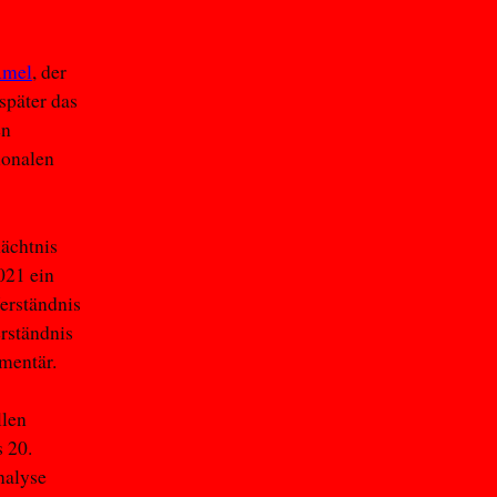
Amel
, der
später das
en
ionalen
ächtnis
021 ein
erständnis
rständnis
imentär.
llen
 20.
nalyse