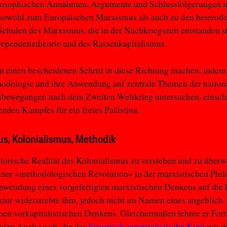
ilosophischen Annahmen, Argumente und Schlussfolgerungen 
 sowohl zum Europäischen Marxismus als auch zu den heterod
Schulen des Marxismus, die in der Nachkriegszeit entstanden s
Dependenztheorie und des Rassenkapitalismus.
 einen bescheidenen Schritt in diese Richtung machen, indem
hodologie und ihre Anwendung auf zentrale Themen der nation
sbewegungen nach dem Zweiten Weltkrieg untersuchen, einschl
enden Kampfes für ein freies Palästina.
s, Kolonialismus, Methodik
torische Realität des Kolonialismus zu verstehen und zu überw
ner »methodologischen Revolution« in der marxistischen Phil
nwendung eines vorgefertigten marxistischen Denkens auf die 
ktur widerstrebte ihm, jedoch nicht im Namen eines angeblich
hen vorkapitalistischen Denkens. Gleichermaßen lehnte er For
alen Analyse ab, die das
historisch-materialistische Kind
mit 