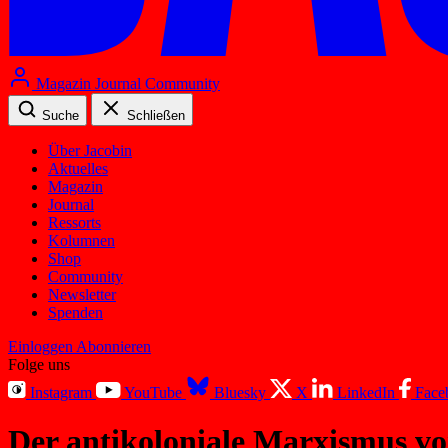
Magazin
Journal
Community
Suche
Schließen
Über Jacobin
Aktuelles
Magazin
Journal
Ressorts
Kolumnen
Shop
Community
Newsletter
Spenden
Einloggen
Abonnieren
Folge uns
Instagram
YouTube
Bluesky
X
LinkedIn
Face
Der antikoloniale Marxismus v