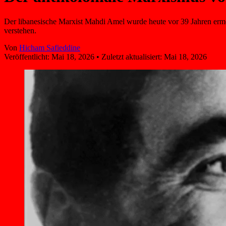
Der libanesische Marxist Mahdi Amel wurde heute vor 39 Jahren ermo
verstehen.
Von
Hicham Safieddine
Veröffentlicht:
Mai 18, 2026
•
Zuletzt aktualisiert:
Mai 18, 2026