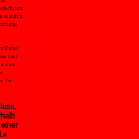
ktisch, um
u schaffen,
efreiung
m Detail
ese dann
wie dem
ne
n, die
luss,
rhalb
 einer
.«