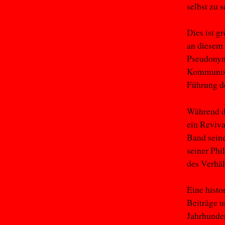
selbst zu 
Dies ist g
an diesem
Pseudonym
Kommunist
Führung de
Während de
ein Reviva
Band sein
seiner Phi
des Verhäl
Eine histo
Beiträge u
Jahrhunder