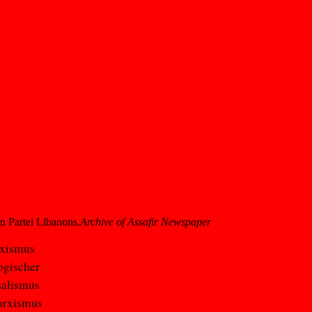
 Partei Libanons.
Archive of Assafir Newspaper
rxismus
ogischer
salismus
Marxismus