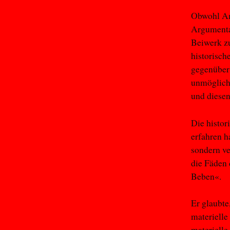
Obwohl Ame
Argumenta
Beiwerk z
historisch
gegenüber
unmöglich,
und diesen
Die histor
erfahren h
sondern ve
die Fäden 
Beben«.
Er glaubte
materielle
materielle