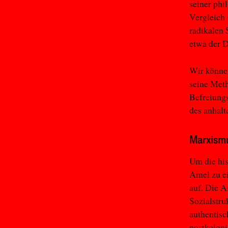
seiner ph
Vergleich
radikalen 
etwa der 
Wir können
seine Met
Befreiung
des anhalt
Marxismu
Um die his
Amel zu ei
auf. Die A
Sozialstru
authentisc
postkoloni