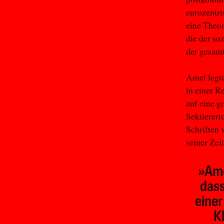
eurozentri
eine Theor
die der so
der gesam
Amel legte
in einer R
auf eine g
Sektierert
Schriften 
seiner Zei
»Ame
dass
einer
K