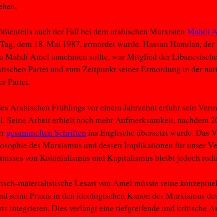
sehen.
rößtenteils auch der Fall bei dem arabischen Marxisten
Mahdi 
 Tag, dem 18. Mai 1987, ermordet wurde. Hassan Hamdan, der 
 Mahdi Amel annehmen sollte, war Mitglied der Libanesisch
ischen Partei und zum Zeitpunkt seiner Ermordung in der nat
r Partei.
s Arabischen Frühlings vor einem Jahrzehnt erfuhr sein Verm
l. Seine Arbeit erhielt noch mehr Aufmerksamkeit, nachdem 2
er
gesammelten Schriften
ins Englische übersetzt wurde. Das V
losophie des Marxismus und dessen Implikationen für unser Ve
tnisses von Kolonialismus und Kapitalismus bleibt jedoch rud
risch-materialistische Lesart von Amel müsste seine konzeptue
nd seine Praxis in den ideologischen Kanon des Marxismus des
ts integrieren. Dies verlangt eine tiefgreifende und kritische A