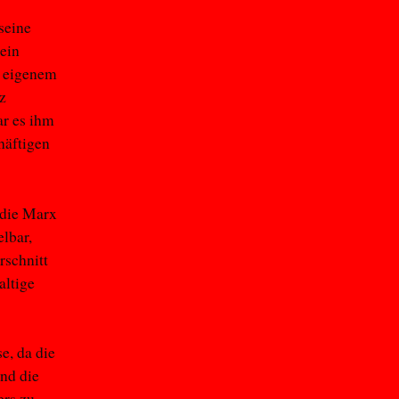
seine
ein
’ eigenem
z
r es ihm
häftigen
, die Marx
lbar,
rschnitt
altige
e, da die
end die
ers zu