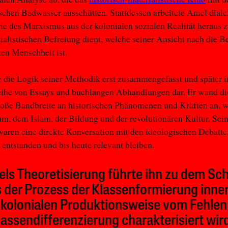
schen Badwasser ausschütten. Stattdessen arbeitete Amel diale
ie des Marxismus aus der kolonialen sozialen Realität heraus z
zialistischen Befreiung dient, welche seiner Ansicht nach die B
ten Menschheit ist.
 die Logik seiner Methodik erst zusammengefasst und später i
eihe von Essays und buchlangen Abhandlungen dar. Er wand di
roße Bandbreite an historischen Phänomenen und Kräften an, 
um, dem Islam, der Bildung und der revolutionären Kultur. Sei
waren eine direkte Konversation mit den ideologischen Debatte
t entstanden und bis heute relevant bleiben.
ls Theoretisierung führte ihn zu dem Sch
 der Prozess der Klassenformierung inne
 kolonialen Produktionsweise vom Fehlen
lassendifferenzierung charakterisiert wird