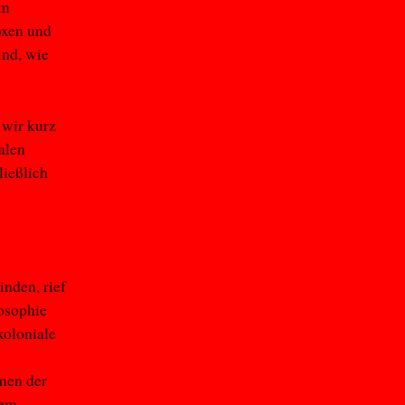
im
oxen und
ind, wie
 wir kurz
alen
ießlich
inden, rief
osophie
koloniale
men der
dem