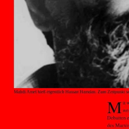
Mahdi Amel hieß eigentlich Hassan Hamdan. Zum Zeitpunkt se
M
it
we
Debatten e
des Marxis