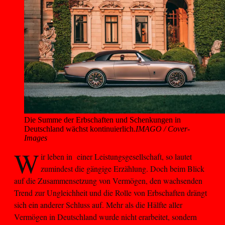
Die Summe der Erbschaften und Schenkungen in 
Deutschland wächst kontinuierlich.
IMAGO / Cover-
Images
W
ir leben in einer Leistungsgesellschaft, so lautet
zumindest die gängige Erzählung. Doch beim Blick
auf die Zusammensetzung von Vermögen, den wachsenden
Trend zur Ungleichheit und die Rolle von Erbschaften drängt
sich ein anderer Schluss auf. Mehr als die Hälfte aller
Vermögen in Deutschland wurde nicht erarbeitet, sondern