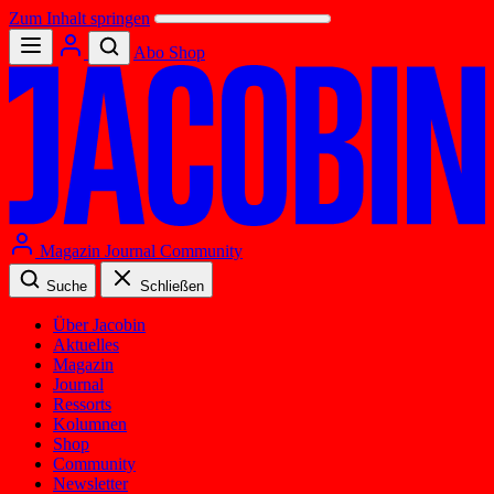
Zum Inhalt springen
Abo
Shop
Magazin
Journal
Community
Suche
Schließen
Über Jacobin
Aktuelles
Magazin
Journal
Ressorts
Kolumnen
Shop
Community
Newsletter